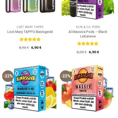
LOST MARY TAPPO
ELFA & CO. PODS
Al Massiva Pods – Black
Lost Mary TAPPO Basisgerät
Lebanese
Bewertet
Ursprünglicher
Aktueller
8,90
€
6,90
€
mit
5
von
Bewertet
Preis
Preis
Ursprünglicher
Aktueller
8,90
€
6,90
€
5
mit
5
von
war:
ist:
Preis
Preis
8,90 €
6,90 €.
5
war:
ist:
8,90 €
6,90 €.
-22%
-22%