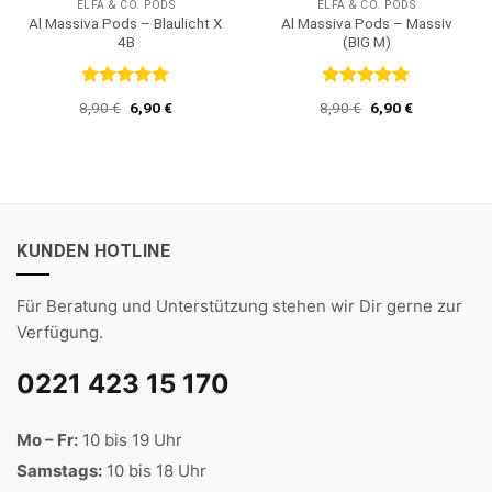
ELFA & CO. PODS
ELFA & CO. PODS
Al Massiva Pods – Blaulicht X
Al Massiva Pods – Massiv
4B
(BIG M)
Bewertet
Bewertet
Ursprünglicher
Aktueller
Ursprünglicher
Aktueller
8,90
€
6,90
€
8,90
€
6,90
€
mit
5
von
mit
5
von
Preis
Preis
Preis
Preis
5
5
war:
ist:
war:
ist:
8,90 €
6,90 €.
8,90 €
6,90 €.
KUNDEN HOTLINE
Für Beratung und Unterstützung stehen wir Dir gerne zur
Verfügung.
0221 423 15 170
Mo – Fr:
10 bis 19 Uhr
Samstags:
10 bis 18 Uhr