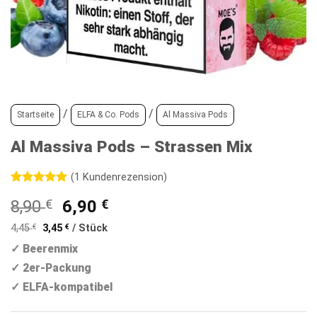
/
/
Startseite
ELFA & Co. Pods
Al Massiva Pods
Al Massiva Pods – Strassen Mix
(
1
Kundenrezension)
Bewertet
1
Ursprünglicher
Aktueller
8,90
€
6,90
€
mit
5
von
5, basierend
Preis
Preis
auf
4,45
€
3,45
€
/
Stück
war:
ist:
Kundenbewertung
✓ Beerenmix
8,90 €
6,90 €.
✓ 2er-Packung
✓ ELFA-kompatibel