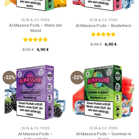
ELFA & CO. PODS
ELFA & CO. PODS
Al Massiva Pods – Wenn der
Al Massiva Pods – Bruderherz
Mond
Bewertet
Ursprünglicher
Aktueller
8,90
€
6,90
€
mit
5
von
Bewertet
Preis
Preis
Ursprünglicher
Aktueller
8,90
€
6,90
€
5
mit
5
von
war:
ist:
Preis
Preis
8,90 €
6,90 €.
5
war:
ist:
8,90 €
6,90 €.
-22%
-22%
ELFA & CO. PODS
ELFA & CO. PODS
Al Massiva Pods –
Al Massiva Pods – Sommer in