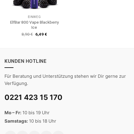
EINWEG
ElfBar 800 Vape Blackberry
Ice
Ursprünglicher
Aktueller
8,90
€
6,49
€
Preis
Preis
war:
ist:
8,90 €
6,49 €.
KUNDEN HOTLINE
Für Beratung und Unterstützung stehen wir Dir gerne zur
Verfügung.
0221 423 15 170
Mo – Fr:
10 bis 19 Uhr
Samstags:
10 bis 18 Uhr