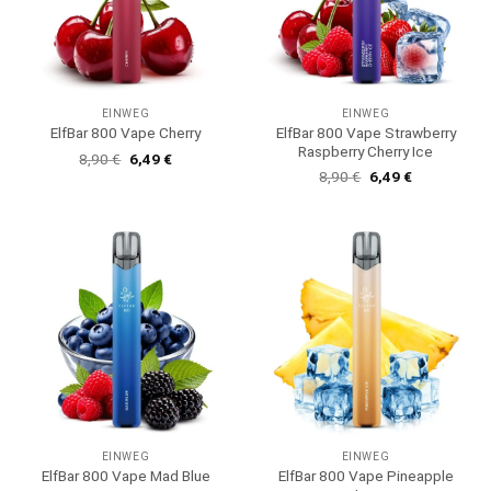
EINWEG
EINWEG
ElfBar 800 Vape Strawberry
ElfBar 800 Vape Cherry
Raspberry Cherry Ice
Ursprünglicher
Aktueller
8,90
€
6,49
€
Preis
Preis
Ursprünglicher
Aktueller
8,90
€
6,49
€
war:
ist:
Preis
Preis
8,90 €
6,49 €.
war:
ist:
8,90 €
6,49 €.
EINWEG
EINWEG
ElfBar 800 Vape Pineapple
ElfBar 800 Vape Mad Blue