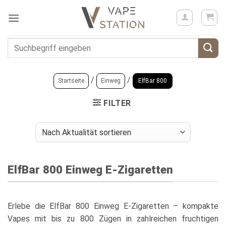
Zum
Inhalt
springen
Suchen
nach:
/
/
Startseite
Einweg
ElfBar 800
FILTER
ElfBar 800 Einweg E-Zigaretten
Erlebe die ElfBar 800 Einweg E-Zigaretten – kompakte
Vapes mit bis zu 800 Zügen in zahlreichen fruchtigen