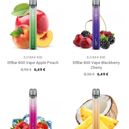
ELFBAR 800
ELFBAR 800
ElfBar 800 Vape Blackberry
ElfBar 800 Vape Apple Peach
Cherry
Ursprünglicher
Aktueller
8,90
€
6,49
€
Preis
Preis
Ursprünglicher
Aktueller
8,90
€
6,49
€
war:
ist:
Preis
Preis
8,90 €
6,49 €.
war:
ist:
8,90 €
6,49 €.