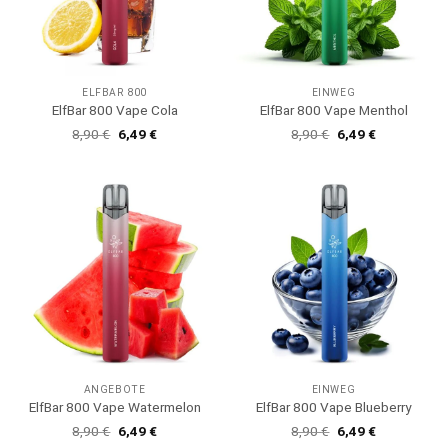
ELFBAR 800
EINWEG
ElfBar 800 Vape Cola
ElfBar 800 Vape Menthol
Ursprünglicher
Aktueller
Ursprünglicher
Aktueller
8,90
€
6,49
€
8,90
€
6,49
€
Preis
Preis
Preis
Preis
war:
ist:
war:
ist:
8,90 €
6,49 €.
8,90 €
6,49 €.
ANGEBOTE
EINWEG
ElfBar 800 Vape Watermelon
ElfBar 800 Vape Blueberry
Ursprünglicher
Aktueller
Ursprünglicher
Aktueller
8,90
€
6,49
€
8,90
€
6,49
€
Preis
Preis
Preis
Preis