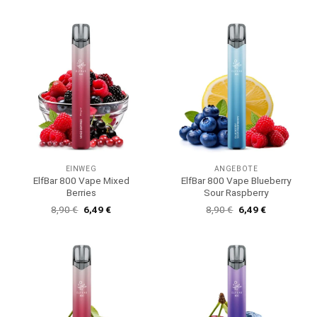
war:
ist:
war:
ist:
8,90 €
6,49 €.
8,90 €
6,49 €.
EINWEG
ANGEBOTE
ElfBar 800 Vape Mixed
ElfBar 800 Vape Blueberry
Berries
Sour Raspberry
Ursprünglicher
Aktueller
Ursprünglicher
Aktueller
8,90
€
6,49
€
8,90
€
6,49
€
Preis
Preis
Preis
Preis
war:
ist:
war:
ist:
8,90 €
6,49 €.
8,90 €
6,49 €.