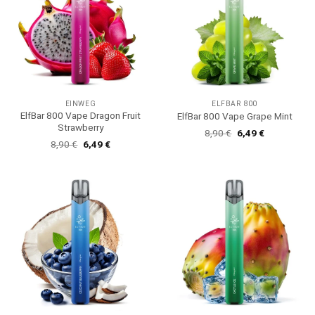
EINWEG
ELFBAR 800
ElfBar 800 Vape Dragon Fruit
ElfBar 800 Vape Grape Mint
Strawberry
Ursprünglicher
Aktueller
8,90
€
6,49
€
Preis
Preis
Ursprünglicher
Aktueller
8,90
€
6,49
€
war:
ist:
Preis
Preis
8,90 €
6,49 €.
war:
ist:
8,90 €
6,49 €.