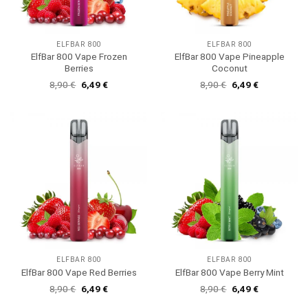
ELFBAR 800
ELFBAR 800
ElfBar 800 Vape Frozen
ElfBar 800 Vape Pineapple
Berries
Coconut
Ursprünglicher
Aktueller
Ursprünglicher
Aktueller
8,90
€
6,49
€
8,90
€
6,49
€
Preis
Preis
Preis
Preis
war:
ist:
war:
ist:
8,90 €
6,49 €.
8,90 €
6,49 €.
ELFBAR 800
ELFBAR 800
ElfBar 800 Vape Red Berries
ElfBar 800 Vape Berry Mint
Ursprünglicher
Aktueller
Ursprünglicher
Aktueller
8,90
€
6,49
€
8,90
€
6,49
€
Preis
Preis
Preis
Preis
war:
ist:
war:
ist: