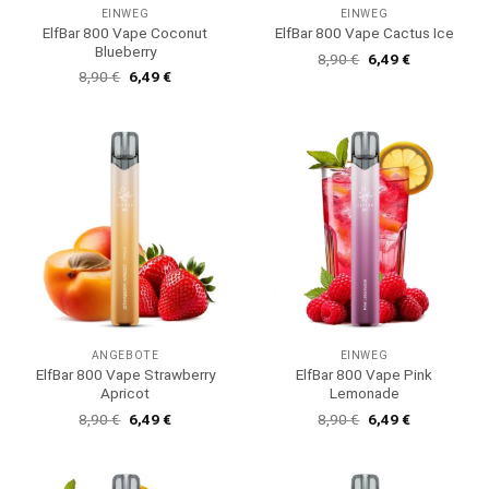
EINWEG
EINWEG
ElfBar 800 Vape Coconut
ElfBar 800 Vape Cactus Ice
Blueberry
Ursprünglicher
Aktueller
8,90
€
6,49
€
Preis
Preis
Ursprünglicher
Aktueller
8,90
€
6,49
€
war:
ist:
Preis
Preis
8,90 €
6,49 €.
war:
ist:
8,90 €
6,49 €.
ANGEBOTE
EINWEG
ElfBar 800 Vape Strawberry
ElfBar 800 Vape Pink
Apricot
Lemonade
Ursprünglicher
Aktueller
Ursprünglicher
Aktueller
8,90
€
6,49
€
8,90
€
6,49
€
Preis
Preis
Preis
Preis
war:
ist:
war:
ist:
8,90 €
6,49 €.
8,90 €
6,49 €.