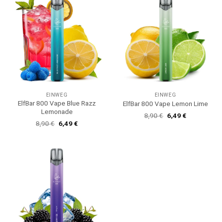
EINWEG
EINWEG
ElfBar 800 Vape Blue Razz
ElfBar 800 Vape Lemon Lime
Lemonade
Ursprünglicher
Aktueller
8,90
€
6,49
€
Preis
Preis
Ursprünglicher
Aktueller
8,90
€
6,49
€
war:
ist:
Preis
Preis
8,90 €
6,49 €.
war:
ist:
8,90 €
6,49 €.