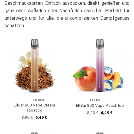
Geschmacksorten. Einfach auspacken, direkt genießen und
ganz ohne Aufladen oder Nachfüllen dampfen. Perfekt für
unterwegs und für alle, die unkomplizierten Dampfgenuss
schätzen.
ELFBAR 800
ELFBAR 800
ElfBar 800 Vape Cream
ElfBar 800 Vape Peach Ice
Tobacco
Ursprünglicher
Aktueller
8,90
€
6,49
€
Preis
Preis
Ursprünglicher
Aktueller
8,90
€
6,49
€
war:
ist:
Preis
Preis
8,90 €
6,49 €.
war:
ist:
8,90 €
6,49 €.