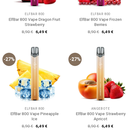
ELFBAR 800
ELFBAR 800
ElfBar 800 Vape Dragon Fruit
ElfBar 800 Vape Frozen
Strawberry
Berries
Ursprünglicher
Aktueller
Ursprünglicher
Aktueller
8,90
€
6,49
€
8,90
€
6,49
€
Preis
Preis
Preis
Preis
war:
ist:
war:
ist:
8,90 €
6,49 €.
8,90 €
6,49 €.
-27%
-27%
ELFBAR 800
ANGEBOTE
ElfBar 800 Vape Pineapple
ElfBar 800 Vape Strawberry
Ice
Apricot
Ursprünglicher
Aktueller
Ursprünglicher
Aktueller
8,90
€
6,49
€
8,90
€
6,49
€
Preis
Preis
Preis
Preis
war:
ist:
war:
ist: