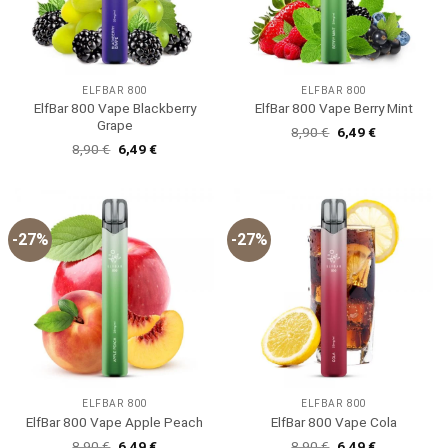
ELFBAR 800
ELFBAR 800
ElfBar 800 Vape Blackberry
ElfBar 800 Vape Berry Mint
Grape
Ursprünglicher
Aktueller
8,90
€
6,49
€
Preis
Preis
Ursprünglicher
Aktueller
8,90
€
6,49
€
war:
ist:
Preis
Preis
8,90 €
6,49 €.
war:
ist:
8,90 €
6,49 €.
-27%
-27%
ELFBAR 800
ELFBAR 800
ElfBar 800 Vape Apple Peach
ElfBar 800 Vape Cola
Ursprünglicher
Aktueller
Ursprünglicher
Aktueller
8,90
€
6,49
€
8,90
€
6,49
€