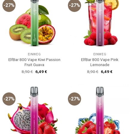
-27%
-27%
EINWEG
EINWEG
ElfBar 800 Vape Kiwi Passion
ElfBar 800 Vape Pink
Fruit Guava
Lemonade
Ursprünglicher
Aktueller
Ursprünglicher
Aktueller
8,90
€
6,49
€
8,90
€
6,49
€
Preis
Preis
Preis
Preis
war:
ist:
war:
ist:
8,90 €
6,49 €.
8,90 €
6,49 €.
-27%
-27%