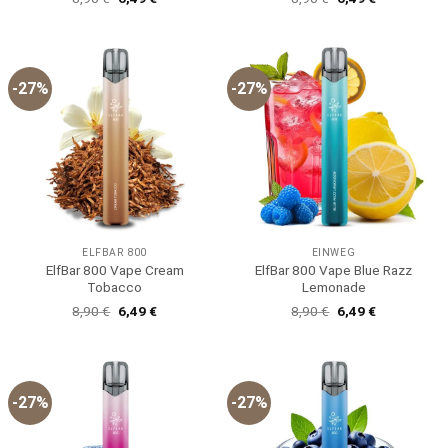
Preis
Preis
Preis
Preis
war:
ist:
war:
ist:
8,90 €
6,49 €.
8,90 €
6,49 €.
-27%
-27%
ELFBAR 800
EINWEG
ElfBar 800 Vape Cream
ElfBar 800 Vape Blue Razz
Tobacco
Lemonade
Ursprünglicher
Aktueller
Ursprünglicher
Aktueller
8,90
€
6,49
€
8,90
€
6,49
€
Preis
Preis
Preis
Preis
war:
ist:
war:
ist:
8,90 €
6,49 €.
8,90 €
6,49 €.
-27%
-27%