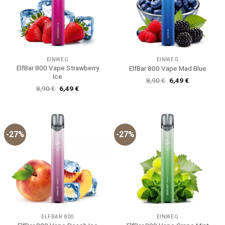
EINWEG
EINWEG
ElfBar 800 Vape Strawberry
ElfBar 800 Vape Mad Blue
Ice
Ursprünglicher
Aktueller
8,90
€
6,49
€
Preis
Preis
Ursprünglicher
Aktueller
8,90
€
6,49
€
war:
ist:
Preis
Preis
8,90 €
6,49 €.
war:
ist:
8,90 €
6,49 €.
-27%
-27%
ELFBAR 800
EINWEG