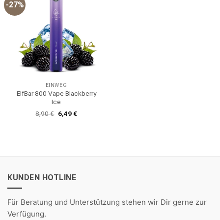
-27%
EINWEG
ElfBar 800 Vape Blackberry
Ice
Ursprünglicher
Aktueller
8,90
€
6,49
€
Preis
Preis
war:
ist:
8,90 €
6,49 €.
KUNDEN HOTLINE
Für Beratung und Unterstützung stehen wir Dir gerne zur
Verfügung.