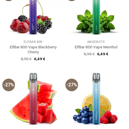
ELFBAR 800
ANGEBOTE
ElfBar 800 Vape Blackberry
ElfBar 800 Vape Menthol
Cherry
Ursprünglicher
Aktueller
8,90
€
6,49
€
Preis
Preis
Ursprünglicher
Aktueller
8,90
€
6,49
€
war:
ist:
Preis
Preis
8,90 €
6,49 €.
war:
ist:
8,90 €
6,49 €.
-27%
-27%