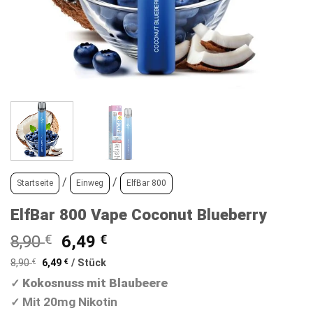
/
/
Startseite
Einweg
ElfBar 800
ElfBar 800 Vape Coconut Blueberry
Ursprünglicher
Aktueller
8,90
€
6,49
€
Preis
Preis
8,90
€
6,49
€
/
Stück
war:
ist:
Kokosnuss mit Blaubeere
✓
8,90 €
6,49 €.
Mit 20mg Nikotin
✓