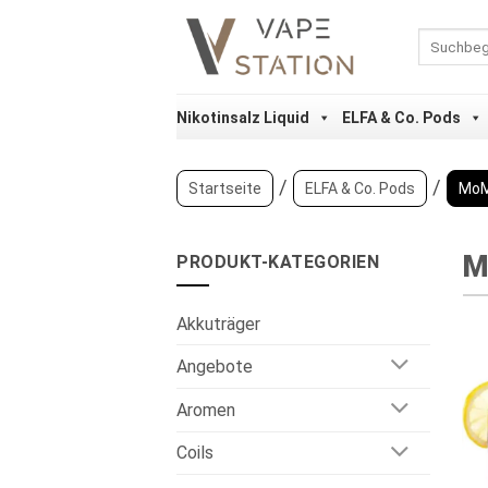
Zum
Inhalt
Suchen
nach:
springen
Nikotinsalz Liquid
ELFA & Co. Pods
/
/
Startseite
ELFA & Co. Pods
MoM
M
PRODUKT-KATEGORIEN
Akkuträger
Angebote
Aromen
Coils