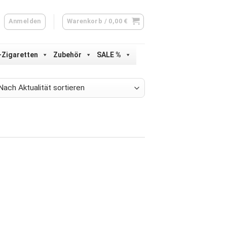
Anmelden
Warenkorb /
0,00
€
-Zigaretten
Zubehör
SALE %