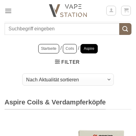
Zum
Inhalt
springen
Suchen
nach:
/
/
Startseite
Coils
Aspire
FILTER
Aspire Coils & Verdampferköpfe