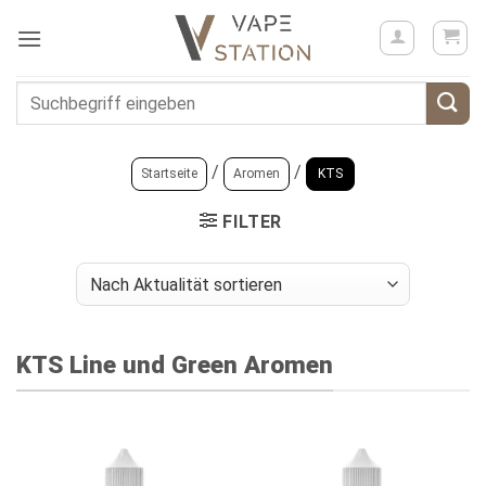
Zum
Inhalt
springen
Suchen
nach:
/
/
Startseite
Aromen
KTS
FILTER
KTS Line und Green Aromen