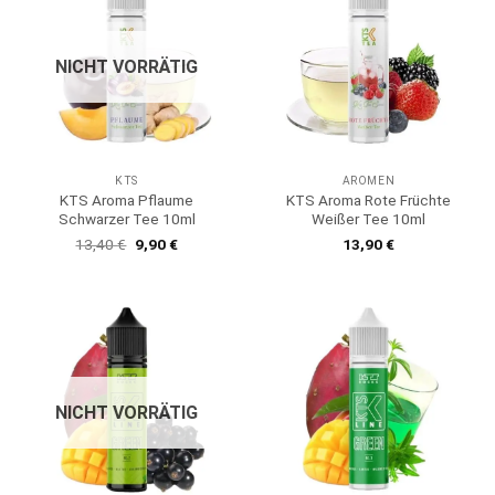
NICHT VORRÄTIG
KTS
AROMEN
KTS Aroma Pflaume
KTS Aroma Rote Früchte
Schwarzer Tee 10ml
Weißer Tee 10ml
Ursprünglicher
Aktueller
13,40
€
9,90
€
13,90
€
Preis
Preis
war:
ist:
13,40 €
9,90 €.
NICHT VORRÄTIG