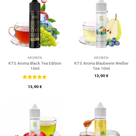
AROMEN
AROMEN
KTS Aroma Black Tea Edition
KTS Aroma Blaubeere Weißer
10ml
Tee 10ml
13,90
€
Bewertet
13,90
€
mit
5
von
5