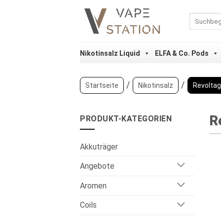
Zum
Inhalt
Suchen
nach:
springen
Nikotinsalz Liquid
ELFA & Co. Pods
/
/
Startseite
Nikotinsalz
Revolta
R
PRODUKT-KATEGORIEN
Akkuträger
Angebote
Aromen
Coils