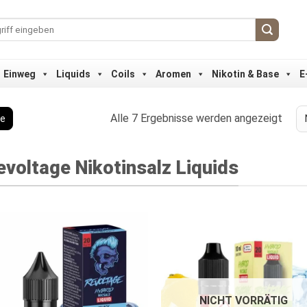
Einweg
Liquids
Coils
Aromen
Nikotin & Base
E
Nach
Alle 7 Ergebnisse werden angezeigt
ge
Aktua
sorti
evoltage Nikotinsalz Liquids
NICHT VORRÄTIG