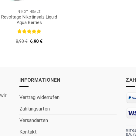
NIKOTINSALZ
Revoltage Nikotinsalz Liquid
Aqua Berries
Bewertet
Ursprünglicher
Aktueller
8,90
€
6,90
€
mit
5
von
Preis
Preis
5
war:
ist:
8,90 €
6,90 €.
INFORMATIONEN
ZAH
wir
Vertrag widerrufen
Zahlungsarten
Versandarten
MITG
Kontakt
E.V. 