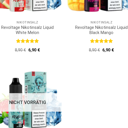
NIKOTINSALZ
NIKOTINSALZ
Revoltage Nikotinsalz Liquid
Revoltage Nikotinsalz Liquid
White Melon
Black Mango
Bewertet
Bewertet
Ursprünglicher
Aktueller
Ursprüngliche
Aktuell
8,90
€
6,90
€
8,90
€
6,90
€
mit
5
von
mit
5
von
Preis
Preis
Preis
Preis
5
5
war:
ist:
war:
ist:
8,90 €
6,90 €.
8,90 €
6,90 €.
NICHT VORRÄTIG