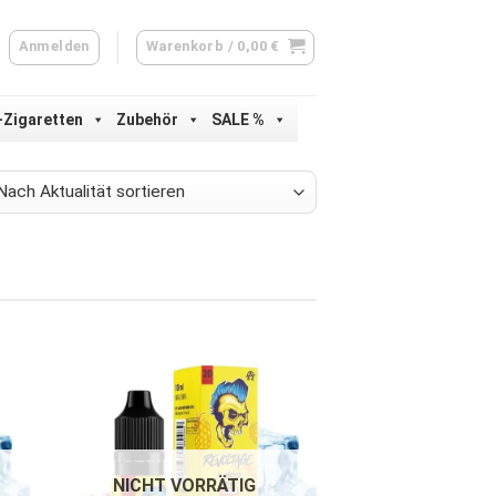
Anmelden
Warenkorb /
0,00
€
-Zigaretten
Zubehör
SALE %
lität
ert
NICHT VORRÄTIG