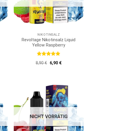
NIKOTINSALZ
Revoltage Nikotinsalz Liquid
Yellow Raspberry
r
er
Bewertet
Ursprünglicher
Aktueller
8,90
€
6,90
€
mit
5
von
Preis
Preis
5
war:
ist:
8,90 €
6,90 €.
NICHT VORRÄTIG