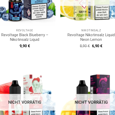
REVOLTAGE
NIKOTINSALZ
Revoltage Black Blueberry –
Revoltage Nikotinsalz Liquid
Nikotinsalz Liquid
Neon Lemon
Ursprüngliche
Aktuell
9,90
€
8,90
€
6,90
€
Preis
Preis
war:
ist:
8,90 €
6,90 €.
NICHT VORRÄTIG
NICHT VORRÄTIG