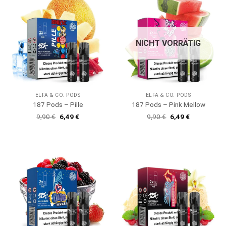
NICHT VORRÄTIG
ELFA & CO. PODS
ELFA & CO. PODS
187 Pods – Pille
187 Pods – Pink Mellow
Ursprünglicher
Aktueller
Ursprünglicher
Aktueller
9,90
€
6,49
€
9,90
€
6,49
€
Preis
Preis
Preis
Preis
war:
ist:
war:
ist:
9,90 €
6,49 €.
9,90 €
6,49 €.