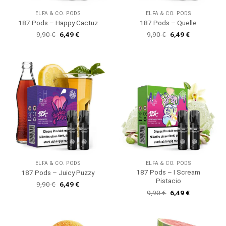
ELFA & CO. PODS
ELFA & CO. PODS
187 Pods – Happy Cactuz
187 Pods – Quelle
Ursprünglicher
Aktueller
Ursprünglicher
Aktueller
9,90
€
6,49
€
9,90
€
6,49
€
Preis
Preis
Preis
Preis
war:
ist:
war:
ist:
9,90 €
6,49 €.
9,90 €
6,49 €.
ELFA & CO. PODS
ELFA & CO. PODS
187 Pods – I Scream
187 Pods – Juicy Puzzy
Pistacio
Ursprünglicher
Aktueller
9,90
€
6,49
€
Preis
Preis
Ursprünglicher
Aktueller
9,90
€
6,49
€
war:
ist:
Preis
Preis
9,90 €
6,49 €.
war:
ist:
9,90 €
6,49 €.