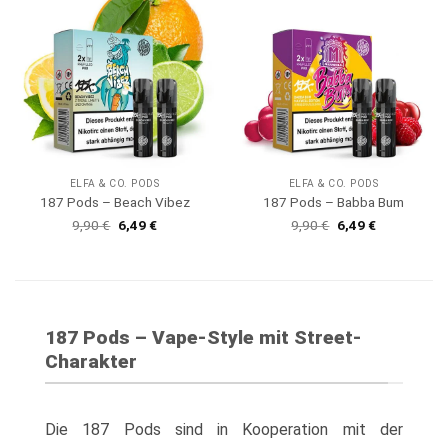
ELFA & CO. PODS
ELFA & CO. PODS
187 Pods – Beach Vibez
187 Pods – Babba Bum
Ursprünglicher
Aktueller
Ursprünglicher
Aktueller
9,90
€
6,49
€
9,90
€
6,49
€
Preis
Preis
Preis
Preis
war:
ist:
war:
ist:
9,90 €
6,49 €.
9,90 €
6,49 €.
187 Pods – Vape-Style mit Street-
Charakter
Die 187 Pods sind in Kooperation mit der