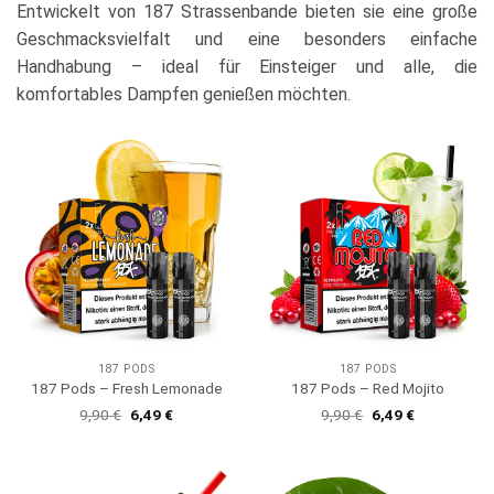
Entwickelt von 187 Strassenbande bieten sie eine große
Geschmacksvielfalt und eine besonders einfache
Handhabung – ideal für Einsteiger und alle, die
komfortables Dampfen genießen möchten.
187 PODS
187 PODS
187 Pods – Fresh Lemonade
187 Pods – Red Mojito
Ursprünglicher
Aktueller
Ursprünglicher
Aktueller
9,90
€
6,49
€
9,90
€
6,49
€
Preis
Preis
Preis
Preis
war:
ist:
war:
ist:
9,90 €
6,49 €.
9,90 €
6,49 €.