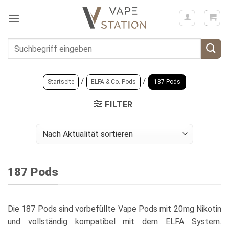
Zum
Inhalt
springen
Suchen
nach:
/
/
Startseite
ELFA & Co. Pods
187 Pods
FILTER
187 Pods
Die 187 Pods sind vorbefüllte Vape Pods mit 20mg Nikotin
und vollständig kompatibel mit dem ELFA System.