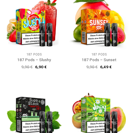
187 PODS
187 PODS
187 Pods – Slushy
187 Pods – Sunset
Ursprünglicher
Aktueller
Ursprünglicher
Aktueller
9,90
€
6,90
€
9,90
€
6,49
€
Preis
Preis
Preis
Preis
war:
ist:
war:
ist:
9,90 €
6,90 €.
9,90 €
6,49 €.