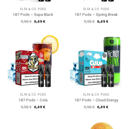
ELFA & CO. PODS
ELFA & CO. PODS
187 Pods – Supa Black
187 Pods – Spring Break
Ursprünglicher
Aktueller
Ursprünglicher
Aktueller
9,90
€
6,49
€
9,90
€
6,49
€
Preis
Preis
Preis
Preis
war:
ist:
war:
ist:
9,90 €
6,49 €.
9,90 €
6,49 €.
ELFA & CO. PODS
ELFA & CO. PODS
187 Pods – Cola
187 Pods – Cloud Energy
Ursprünglicher
Aktueller
Ursprünglicher
Aktueller
9,90
€
6,49
€
9,90
€
6,49
€
Preis
Preis
Preis
Preis
war:
ist:
war:
ist:
9,90 €
6,49 €.
9,90 €
6,49 €.