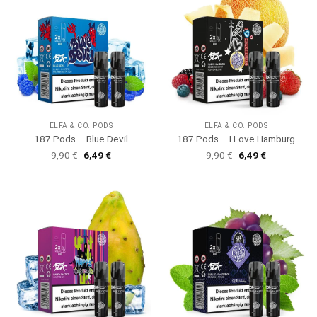
ELFA & CO. PODS
ELFA & CO. PODS
187 Pods – Blue Devil
187 Pods – I Love Hamburg
Ursprünglicher
Aktueller
Ursprünglicher
Aktueller
9,90
€
6,49
€
9,90
€
6,49
€
Preis
Preis
Preis
Preis
war:
ist:
war:
ist:
9,90 €
6,49 €.
9,90 €
6,49 €.