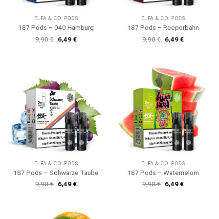
ELFA & CO. PODS
ELFA & CO. PODS
187 Pods – 040 Hamburg
187 Pods – Reeperbahn
Ursprünglicher
Aktueller
Ursprünglicher
Aktueller
9,90
€
6,49
€
9,90
€
6,49
€
Preis
Preis
Preis
Preis
war:
ist:
war:
ist:
9,90 €
6,49 €.
9,90 €
6,49 €.
ELFA & CO. PODS
ELFA & CO. PODS
187 Pods – Schwarze Taube
187 Pods – Waternelom
Ursprünglicher
Aktueller
Ursprünglicher
Aktueller
9,90
€
6,49
€
9,90
€
6,49
€
Preis
Preis
Preis
Preis
war:
ist:
war:
ist:
9,90 €
6,49 €.
9,90 €
6,49 €.