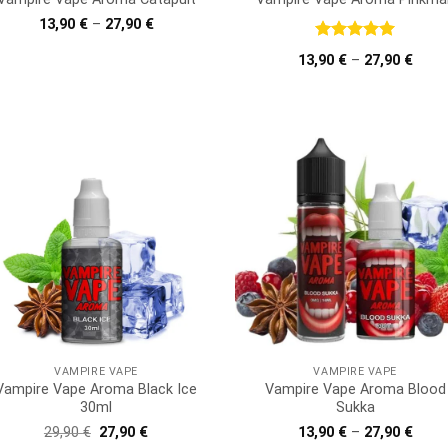
13,90
€
–
27,90
€
Bewertet
13,90
€
–
27,90
€
mit
5
von
5
VAMPIRE VAPE
VAMPIRE VAPE
Vampire Vape Aroma Black Ice
Vampire Vape Aroma Blood
30ml
Sukka
Ursprünglicher
Aktueller
29,90
€
27,90
€
13,90
€
–
27,90
€
Preis
Preis