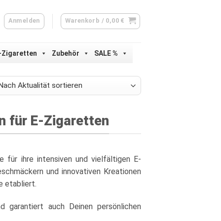
Anmelden
Warenkorb /
0,00
€
-Zigaretten
Zubehör
SALE %
lität
ert
 für E-Zigaretten
für ihre intensiven und vielfältigen E-
Geschmäckern und innovativen Kreationen
 etabliert.
 garantiert auch Deinen persönlichen