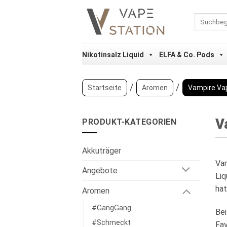
Zum
Inhalt
Suchen
nach:
springen
Nikotinsalz Liquid
ELFA & Co. Pods
/
/
Startseite
Aromen
Vampire Va
V
PRODUKT-KATEGORIEN
Akkuträger
Vam
Angebote
Liq
hat
Aromen
#GangGang
Be
#Schmeckt
Fav