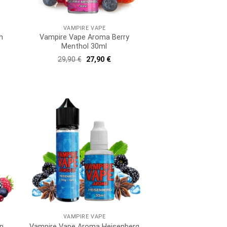
VAMPIRE VAPE
h
Vampire Vape Aroma Berry
Menthol 30ml
Ursprünglicher
Aktueller
29,90
€
27,90
€
Preis
Preis
war:
ist:
29,90 €
27,90 €.
VAMPIRE VAPE
n
Vampire Vape Aroma Heisenberg