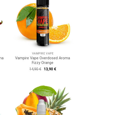
VAMPIRE VAPE
ma
Vampire Vape Overdosed Aroma
e
Fizzy Orange
r
ler
Ursprünglicher
Aktueller
14,90
€
13,90
€
Preis
Preis
war:
ist:
€.
14,90 €
13,90 €.