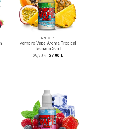
AROMEN
n
Vampire Vape Aroma Tropical
Tsunami 30ml
Ursprünglicher
Aktueller
29,90
€
27,90
€
Preis
Preis
war:
ist:
29,90 €
27,90 €.