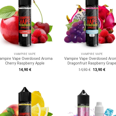
VAMPIRE VAPE
VAMPIRE VAPE
ampire Vape Overdosed Aroma
Vampire Vape Overdosed Aro
Cherry Raspberry Apple
Dragonfruit Raspberry Grap
Ursprüngliche
Aktuel
14,90
€
14,90
€
13,90
€
Preis
Preis
war:
ist:
14,90 €
13,90 