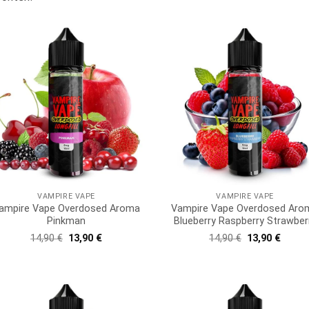
VAMPIRE VAPE
VAMPIRE VAPE
ampire Vape Overdosed Aroma
Vampire Vape Overdosed Aro
Pinkman
Blueberry Raspberry Strawber
Ursprünglicher
Aktueller
Ursprüngliche
Aktuel
14,90
€
13,90
€
14,90
€
13,90
€
Preis
Preis
Preis
Preis
war:
ist:
war:
ist:
14,90 €
13,90 €.
14,90 €
13,90 