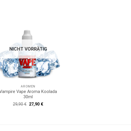
war:
ist:
29,90 €
27,90 €.
NICHT VORRÄTIG
AROMEN
Vampire Vape Aroma Koolada
30ml
Ursprünglicher
Aktueller
29,90
€
27,90
€
Preis
Preis
war:
ist:
29,90 €
27,90 €.