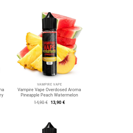
VAMPIRE VAPE
ma
Vampire Vape Overdosed Aroma
ry
Pineapple Peach Watermelon
r
ler
Ursprünglicher
Aktueller
14,90
€
13,90
€
Preis
Preis
war:
ist:
€.
14,90 €
13,90 €.