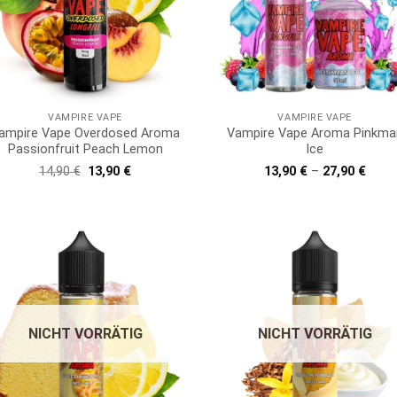
VAMPIRE VAPE
VAMPIRE VAPE
ampire Vape Overdosed Aroma
Vampire Vape Aroma Pinkma
Passionfruit Peach Lemon
Ice
Ursprünglicher
Aktueller
14,90
€
13,90
€
13,90
€
–
27,90
€
Preis
Preis
war:
ist:
14,90 €
13,90 €.
NICHT VORRÄTIG
NICHT VORRÄTIG