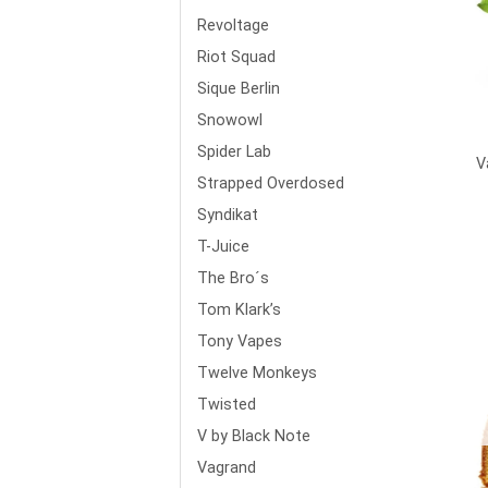
Revoltage
Riot Squad
Sique Berlin
Snowowl
Spider Lab
V
Strapped Overdosed
Syndikat
T-Juice
The Bro´s
Tom Klark’s
Tony Vapes
Twelve Monkeys
Twisted
V by Black Note
Vagrand