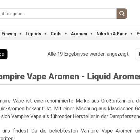
Einweg
Liquids
Coils
Aromen
Nikotin & Base
E
Nach
Alle 19 Ergebnisse werden angezeigt
pe
Aktua
sorti
ampire Vape Aromen - Liquid Aromen
pire Vape ist eine renommierte Marke aus Großbritannien, die 
uid-Aromen bekannt ist. Mit einer Mischung aus klassischen 
 sich Vampire Vape als führender Hersteller in der Dampferszene
i uns findest Du die beliebtesten Vampire Vape Aromen und
oriten!