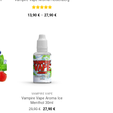
Bewertet
13,90
€
–
27,90
€
mit
5
von
5
VAMPIRE VAPE
Vampire Vape Aroma Ice
Menthol 30ml
Ursprünglicher
Aktueller
29,90
€
27,90
€
Preis
Preis