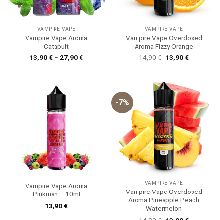
VAMPIRE VAPE
VAMPIRE VAPE
Vampire Vape Aroma
Vampire Vape Overdosed
Catapult
Aroma Fizzy Orange
Ursprünglicher
Aktueller
13,90
€
–
27,90
€
14,90
€
13,90
€
Preis
Preis
war:
ist:
14,90 €
13,90 €.
-7%
VAMPIRE VAPE
Vampire Vape Aroma
Vampire Vape Overdosed
Pinkman – 10ml
Aroma Pineapple Peach
13,90
€
Watermelon
Ursprünglicher
Aktueller
14,90
€
13,90
€