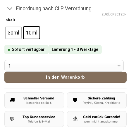
Einordnung nach CLP Verordnung
ZURÜCKSETZEN
Inhalt
30ml
10ml
Sofort verfügbar
Lieferung 1 - 3 Werktage
Vampire Vape Aroma Pinkman Menge
In den Warenkorb
Schneller Versand
Sichere Zahlung
🚚
🛡️
Kostenlos ab 50 €
PayPal, Klarna, Kreditkarte
Top Kundenservice
Geld zurück Garantie!
💬
💰
Telefon & E-Mail
wenn nicht angekommen