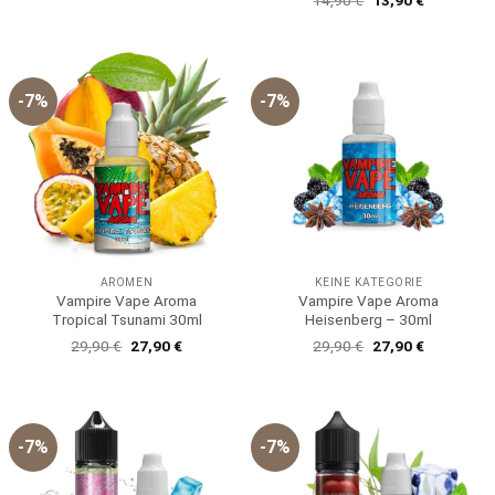
Preis
Preis
war:
ist:
14,90 €
13,90 €.
-7%
-7%
AROMEN
KEINE KATEGORIE
Vampire Vape Aroma
Vampire Vape Aroma
Tropical Tsunami 30ml
Heisenberg – 30ml
Ursprünglicher
Aktueller
Ursprünglicher
Aktueller
29,90
€
27,90
€
29,90
€
27,90
€
Preis
Preis
Preis
Preis
war:
ist:
war:
ist:
29,90 €
27,90 €.
29,90 €
27,90 €.
-7%
-7%