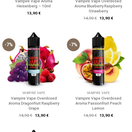
Vampire Vape Aroma
Vampire Vape Overdosed
Heisenberg – 10ml
Aroma Blueberry Raspberry
Strawberry
13,90
€
Ursprünglicher
Aktueller
14,90
€
13,90
€
Preis
Preis
war:
ist:
14,90 €
13,90 €.
-7%
-7%
VAMPIRE VAPE
VAMPIRE VAPE
Vampire Vape Overdosed
Vampire Vape Overdosed
Aroma Dragonfruit Raspberry
Aroma Passionfruit Peach
Grape
Lemon
Ursprünglicher
Aktueller
Ursprünglicher
Aktueller
14,90
€
13,90
€
14,90
€
13,90
€
Preis
Preis
Preis
Preis
war:
ist:
war:
ist:
14,90 €
13,90 €.
14,90 €
13,90 €.