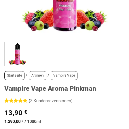
/
/
Startseite
Aromen
Vampire Vape
Vampire Vape Aroma Pinkman
(
3
Kundenrezensionen)
Bewertet
3
13,90
€
mit
5
von
5, basierend
auf
1.390,00
€
/
1000
ml
Kundenbewertungen