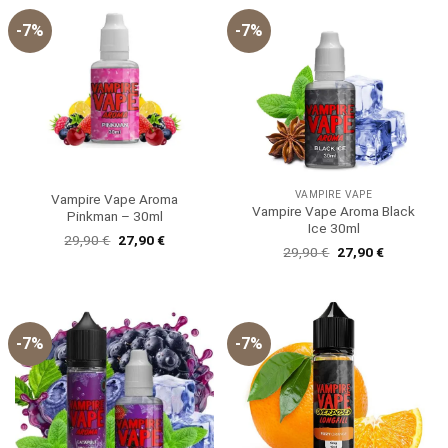
-7%
-7%
VAMPIRE VAPE
Vampire Vape Aroma
Vampire Vape Aroma Black
Pinkman – 30ml
Ice 30ml
Ursprünglicher
Aktueller
29,90
€
27,90
€
Ursprünglicher
Aktueller
Preis
Preis
29,90
€
27,90
€
Preis
Preis
war:
ist:
war:
ist:
29,90 €
27,90 €.
29,90 €
27,90 €.
-7%
-7%