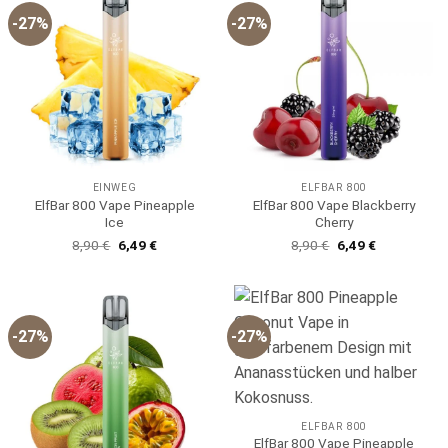
-27%
-27%
EINWEG
ELFBAR 800
ElfBar 800 Vape Pineapple
ElfBar 800 Vape Blackberry
Ice
Cherry
Ursprünglicher
Aktueller
Ursprünglicher
Aktueller
8,90
€
6,49
€
8,90
€
6,49
€
Preis
Preis
Preis
Preis
war:
ist:
war:
ist:
8,90 €
6,49 €.
8,90 €
6,49 €.
-27%
-27%
ELFBAR 800
ElfBar 800 Vape Pineapple