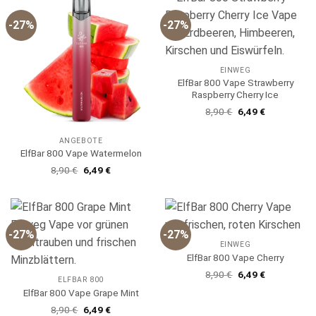
-27%
-27%
EINWEG
ElfBar 800 Vape Strawberry
Raspberry Cherry Ice
Ursprünglicher
Aktueller
8,90
€
6,49
€
Preis
Preis
war:
ist:
8,90 €
6,49 €.
ANGEBOTE
ElfBar 800 Vape Watermelon
Ursprünglicher
Aktueller
8,90
€
6,49
€
Preis
Preis
war:
ist:
8,90 €
6,49 €.
-27%
-27%
EINWEG
ElfBar 800 Vape Cherry
Ursprünglicher
Aktueller
8,90
€
6,49
€
ELFBAR 800
Preis
Preis
war:
ist:
ElfBar 800 Vape Grape Mint
8,90 €
6,49 €.
Ursprünglicher
Aktueller
8,90
€
6,49
€