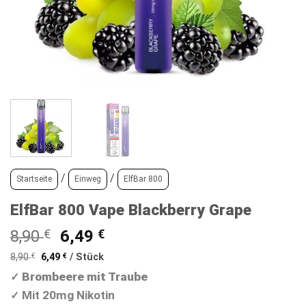
/
/
Startseite
Einweg
ElfBar 800
ElfBar 800 Vape Blackberry Grape
Ursprünglicher
Aktueller
8,90
€
6,49
€
Preis
Preis
8,90
€
6,49
€
/
Stück
war:
ist:
Brombeere mit Traube
✓
8,90 €
6,49 €.
Mit 20mg Nikotin
✓