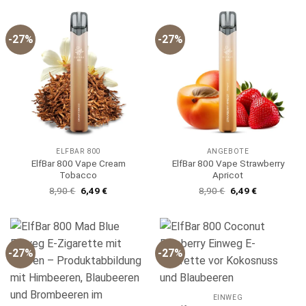
-27%
-27%
ELFBAR 800
ANGEBOTE
ElfBar 800 Vape Cream
ElfBar 800 Vape Strawberry
Tobacco
Apricot
Ursprünglicher
Aktueller
Ursprünglicher
Aktueller
8,90
€
6,49
€
8,90
€
6,49
€
Preis
Preis
Preis
Preis
war:
ist:
war:
ist:
8,90 €
6,49 €.
8,90 €
6,49 €.
-27%
-27%
EINWEG