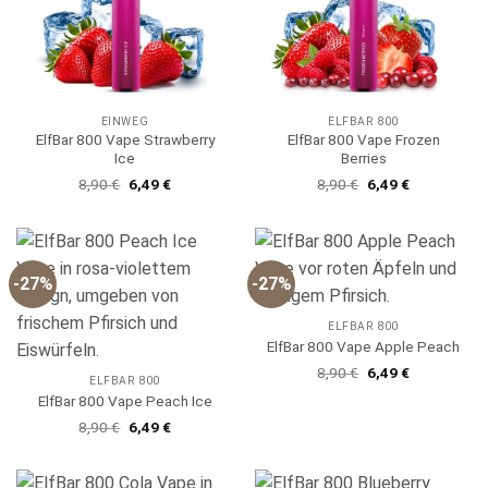
EINWEG
ELFBAR 800
ElfBar 800 Vape Strawberry
ElfBar 800 Vape Frozen
Ice
Berries
Ursprünglicher
Aktueller
Ursprünglicher
Aktueller
8,90
€
6,49
€
8,90
€
6,49
€
Preis
Preis
Preis
Preis
war:
ist:
war:
ist:
8,90 €
6,49 €.
8,90 €
6,49 €.
-27%
-27%
ELFBAR 800
ElfBar 800 Vape Apple Peach
Ursprünglicher
Aktueller
8,90
€
6,49
€
ELFBAR 800
Preis
Preis
war:
ist:
ElfBar 800 Vape Peach Ice
8,90 €
6,49 €.
Ursprünglicher
Aktueller
8,90
€
6,49
€
Preis
Preis
war:
ist:
8,90 €
6,49 €.