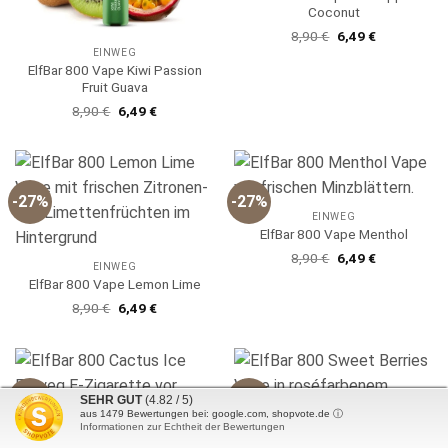
Coconut
Ursprünglicher
Aktueller
8,90
€
6,49
€
Preis
Preis
EINWEG
war:
ist:
ElfBar 800 Vape Kiwi Passion
8,90 €
6,49 €.
Fruit Guava
Ursprünglicher
Aktueller
8,90
€
6,49
€
Preis
Preis
war:
ist:
8,90 €
6,49 €.
-27%
-27%
EINWEG
ElfBar 800 Vape Menthol
Ursprünglicher
Aktueller
8,90
€
6,49
€
EINWEG
Preis
Preis
war:
ist:
ElfBar 800 Vape Lemon Lime
8,90 €
6,49 €.
Ursprünglicher
Aktueller
8,90
€
6,49
€
Preis
Preis
war:
ist:
8,90 €
6,49 €.
-27%
-27%
SEHR GUT
(4.82 / 5)
aus
1479
Bewertungen bei: google.com, shopvote.de ⓘ
Informationen zur Echtheit der Bewertungen