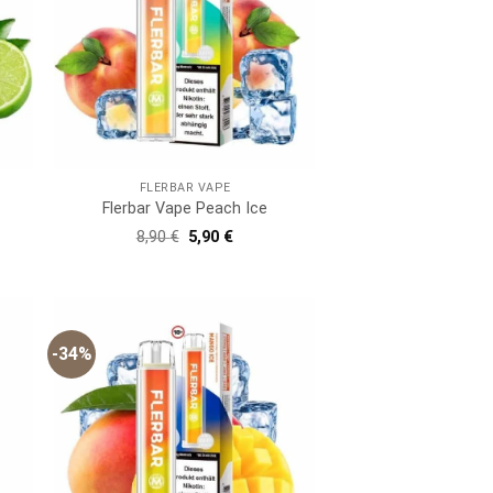
FLERBAR VAPE
Flerbar Vape Peach Ice
er
er
Ursprünglicher
Aktueller
8,90
€
5,90
€
Preis
Preis
war:
ist:
8,90 €
5,90 €.
-34%