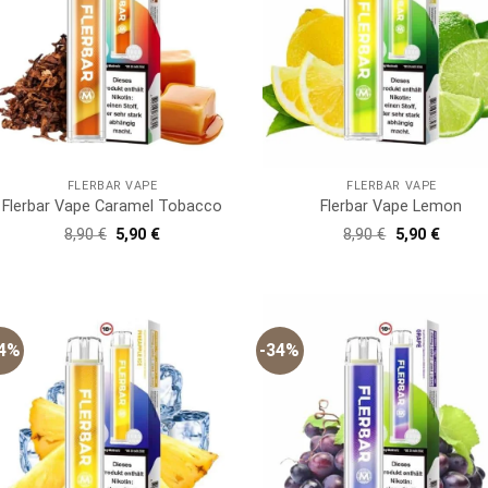
FLERBAR VAPE
FLERBAR VAPE
Flerbar Vape Caramel Tobacco
Flerbar Vape Lemon
Ursprünglicher
Aktueller
Ursprünglich
Aktuell
8,90
€
5,90
€
8,90
€
5,90
€
Preis
Preis
Preis
Preis
war:
ist:
war:
ist:
8,90 €
5,90 €.
8,90 €
5,90 €.
34%
-34%