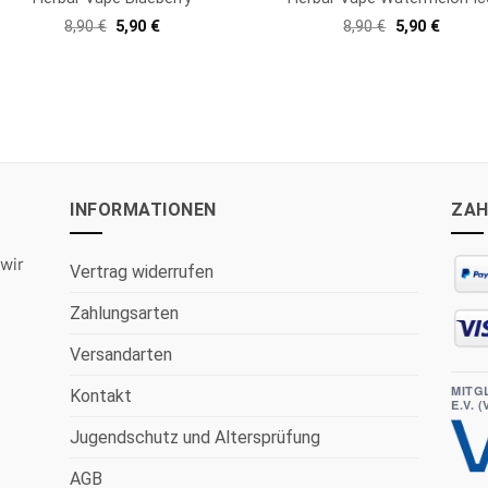
Ursprünglicher
Aktueller
Ursprünglich
Aktuell
8,90
€
5,90
€
8,90
€
5,90
€
Preis
Preis
Preis
Preis
war:
ist:
war:
ist:
8,90 €
5,90 €.
8,90 €
5,90 €.
INFORMATIONEN
ZAH
wir
Vertrag widerrufen
Zahlungsarten
Versandarten
MITG
Kontakt
E.V. 
Jugendschutz und Altersprüfung
AGB