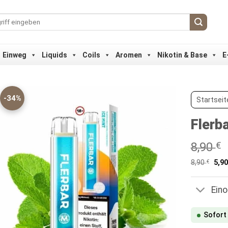
Einweg
Liquids
Coils
Aromen
Nikotin & Base
E
-34%
Startseit
Flerb
8,90
€
8,90
€
5,9
Ein
Sofort