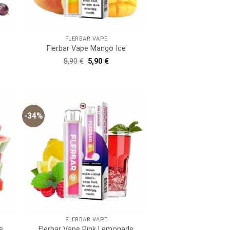
FLERBAR VAPE
Flerbar Vape Mango Ice
er
er
Ursprünglicher
Aktueller
8,90
€
5,90
€
Preis
Preis
war:
ist:
8,90 €
5,90 €.
-34%
FLERBAR VAPE
e
Flerbar Vape Pink Lemonade