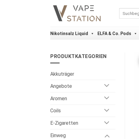
Zum
Inhalt
Suchen
nach:
springen
Nikotinsalz Liquid
ELFA & Co. Pods
PRODUKTKATEGORIEN
Akkuträger
Angebote
Aromen
Coils
E-Zigaretten
Einweg