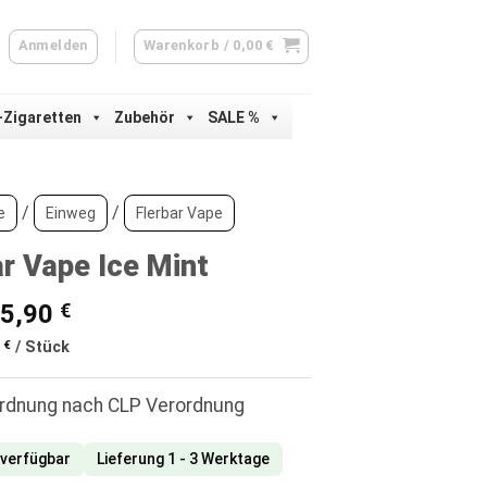
Anmelden
Warenkorb /
0,00
€
-Zigaretten
Zubehör
SALE %
/
/
e
Einweg
Flerbar Vape
ar Vape Ice Mint
Ursprünglicher
Aktueller
5,90
€
Preis
Preis
0
€
/
Stück
war:
ist:
8,90 €
5,90 €.
ordnung nach CLP Verordnung
 verfügbar
Lieferung 1 - 3 Werktage