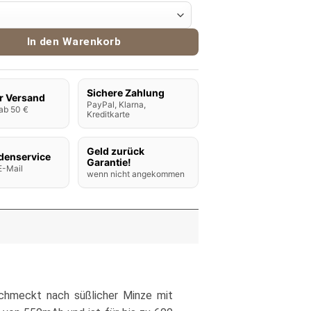
ape Ice Mint Menge
In den Warenkorb
Sichere Zahlung
r Versand
PayPal, Klarna,
ab 50 €
Kreditkarte
Geld zurück
denservice
Garantie!
E-Mail
wenn nicht angekommen
schmeckt nach süßlicher Minze mit