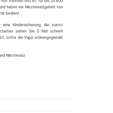
 von 550mAh und ist für bis zu 600
 und haben ein Nikotinsalzgehalt von
ik bedient.
 eine Kindersicherung, die zuerst
chalten ziehen Sie 5 Mal schnell
ist, sollte die Vape ordnungsgemäß
und Nikotinsalz