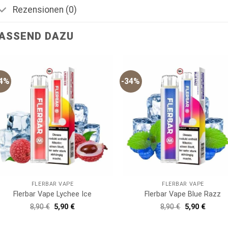
Rezensionen (0)
ASSEND DAZU
34%
-34%
FLERBAR VAPE
FLERBAR VAPE
Flerbar Vape Lychee Ice
Flerbar Vape Blue Razz
Ursprünglicher
Aktueller
Ursprünglich
Aktuell
8,90
€
5,90
€
8,90
€
5,90
€
Preis
Preis
Preis
Preis
war:
ist:
war:
ist:
8,90 €
5,90 €.
8,90 €
5,90 €.