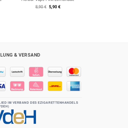
er
er
Ursprünglicher
Aktueller
8,90
€
5,90
€
Preis
Preis
war:
ist:
8,90 €
5,90 €.
LUNG & VERSAND
LIED IM VERBAND DES EZIGARETTENHANDELS
(VDEH)