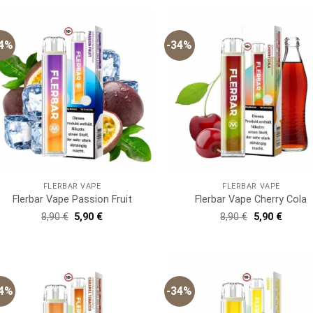
34%
-34%
FLERBAR VAPE
FLERBAR VAPE
Flerbar Vape Passion Fruit
Flerbar Vape Cherry Cola
Ursprünglicher
Aktueller
Ursprünglich
Aktuell
8,90
€
5,90
€
8,90
€
5,90
€
Preis
Preis
Preis
Preis
war:
ist:
war:
ist:
8,90 €
5,90 €.
8,90 €
5,90 €.
34%
-34%