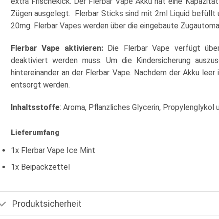
extra Frischekick. Der
Flerbar Vape
Akku hat eine Kapazität
Zügen ausgelegt. Flerbar Sticks sind mit 2ml Liquid befüllt
20mg. Flerbar
Vapes
werden über die eingebaute Zugautomat
Flerbar Vape aktivieren:
Die Flerbar Vape verfügt über
deaktiviert werden muss. Um die Kindersicherung auszus
hintereinander an der Flerbar Vape. Nachdem der Akku leer 
entsorgt werden.
Inhaltsstoffe
: Aroma, Pflanzliches Glycerin, Propylenglykol 
Lieferumfang
1x Flerbar Vape Ice Mint
1x Beipackzettel
Produktsicherheit