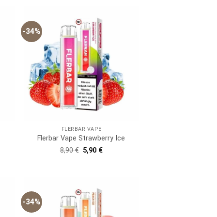
-34%
FLERBAR VAPE
Flerbar Vape Strawberry Ice
er
er
Ursprünglicher
Aktueller
8,90
€
5,90
€
Preis
Preis
war:
ist:
8,90 €
5,90 €.
-34%