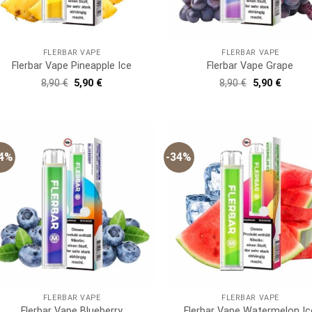
FLERBAR VAPE
FLERBAR VAPE
Flerbar Vape Pineapple Ice
Flerbar Vape Grape
Ursprünglicher
Aktueller
Ursprünglich
Aktuell
8,90
€
5,90
€
8,90
€
5,90
€
Preis
Preis
Preis
Preis
war:
ist:
war:
ist:
8,90 €
5,90 €.
8,90 €
5,90 €.
34%
-34%
FLERBAR VAPE
FLERBAR VAPE
Flerbar Vape Blueberry
Flerbar Vape Watermelon Ic