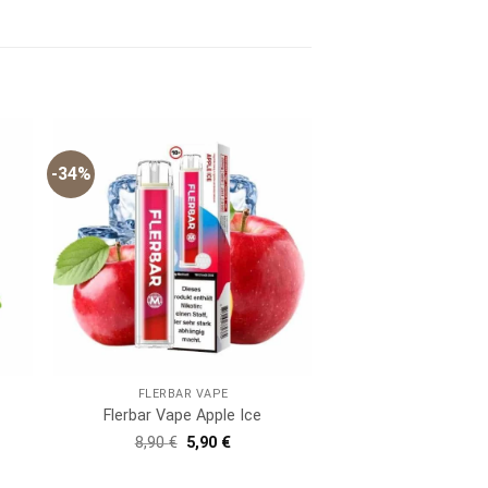
-34%
FLERBAR VAPE
Flerbar Vape Apple Ice
er
er
Ursprünglicher
Aktueller
8,90
€
5,90
€
Preis
Preis
war:
ist:
8,90 €
5,90 €.