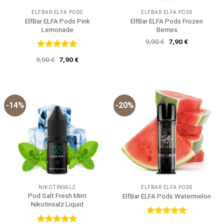
ELFBAR ELFA PODS
ELFBAR ELFA PODS
ElfBar ELFA Pods Pink
ElfBar ELFA Pods Frozen
Lemonade
Berries
Ursprünglicher
Aktueller
9,90
€
7,90
€
Preis
Preis
war:
ist:
Bewertet
Ursprünglicher
Aktueller
9,90
€
7,90
€
9,90 €
7,90 €.
mit
5
von
Preis
Preis
5
war:
ist:
9,90 €
7,90 €.
-14%
-20%
NIKOTINSALZ
ELFBAR ELFA PODS
Pod Salt Fresh Mint
ElfBar ELFA Pods Watermelon
Nikotinsalz Liquid
Bewertet