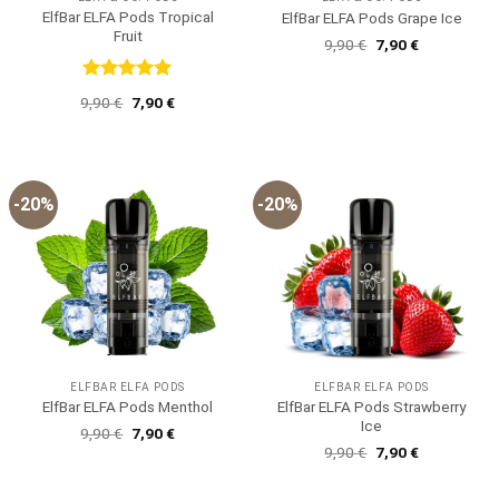
ElfBar ELFA Pods Tropical
ElfBar ELFA Pods Grape Ice
Fruit
Ursprünglicher
Aktueller
9,90
€
7,90
€
Preis
Preis
war:
ist:
9,90 €
7,90 €.
Bewertet
Ursprünglicher
Aktueller
9,90
€
7,90
€
mit
5
von
Preis
Preis
5
war:
ist:
9,90 €
7,90 €.
-20%
-20%
ELFBAR ELFA PODS
ELFBAR ELFA PODS
ElfBar ELFA Pods Strawberry
ElfBar ELFA Pods Menthol
Ice
Ursprünglicher
Aktueller
9,90
€
7,90
€
Preis
Preis
Ursprünglicher
Aktueller
9,90
€
7,90
€
war:
ist:
Preis
Preis
9,90 €
7,90 €.
war:
ist:
9,90 €
7,90 €.