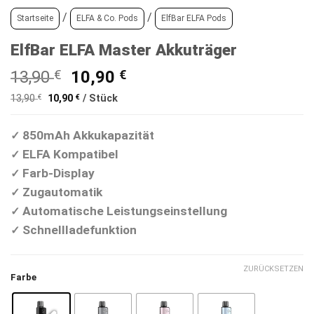
/
/
Startseite
ELFA & Co. Pods
ElfBar ELFA Pods
ElfBar ELFA Master Akkuträger
Ursprünglicher
Aktueller
13,90
€
10,90
€
Preis
Preis
13,90
€
10,90
€
/
Stück
war:
ist:
13,90 €
10,90 €.
850mAh Akkukapazität
✓
ELFA Kompatibel
✓
Farb-Display
✓
Zugautomatik
✓
Automatische Leistungseinstellung
✓
Schnellladefunktion
✓
ZURÜCKSETZEN
Farbe