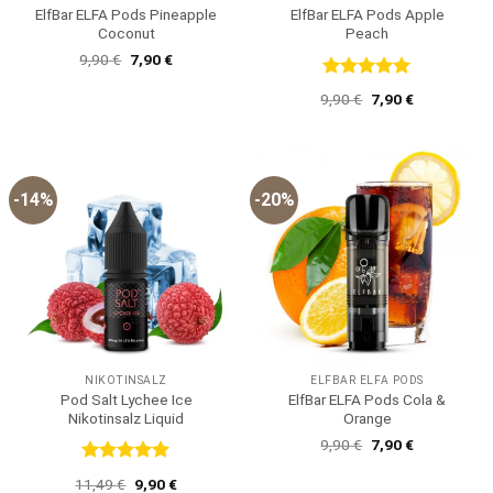
ElfBar ELFA Pods Pineapple
ElfBar ELFA Pods Apple
Coconut
Peach
Ursprünglicher
Aktueller
9,90
€
7,90
€
Preis
Preis
war:
ist:
Bewertet
Ursprünglicher
Aktueller
9,90
€
7,90
€
9,90 €
7,90 €.
mit
5
von
Preis
Preis
5
war:
ist:
9,90 €
7,90 €.
-14%
-20%
NIKOTINSALZ
ELFBAR ELFA PODS
Pod Salt Lychee Ice
ElfBar ELFA Pods Cola &
Nikotinsalz Liquid
Orange
Ursprünglicher
Aktueller
9,90
€
7,90
€
Preis
Preis
war:
ist:
Bewertet
Ursprünglicher
Aktueller
11,49
€
9,90
€
9,90 €
7,90 €.