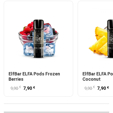
ElfBar ELFA Pods Frozen
ElfBar ELFA P
Berries
Coconut
€
Ursprünglicher Preis war: 9,90 €
€
Aktueller Preis ist: 7,90 €.
€
Ursprün
€
Ak
7,90
7,90
9,90
9,90