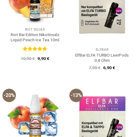
RIOT SQUAD
Riot Bar Edition Nikotinsalz
Liquid Peach Ice Tea 10ml
ELFBAR
ElfBar ELFA TURBO LeerPods
Bewertet
Ursprünglicher
Aktueller
10,90
€
9,90
€
0,8 Ohm
mit
5
von
Preis
Preis
5
war:
ist:
Ursprünglicher
Aktueller
7,90
€
6,90
€
10,90 €
9,90 €.
Preis
Preis
war:
ist:
7,90 €
6,90 €.
-20%
-13%