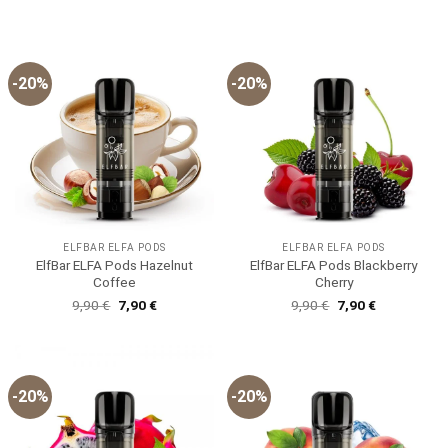
mit
5
von
Preis
Preis
5
war:
ist:
11,49 €
9,90 €.
-20%
-20%
ELFBAR ELFA PODS
ELFBAR ELFA PODS
ElfBar ELFA Pods Hazelnut
ElfBar ELFA Pods Blackberry
Coffee
Cherry
Ursprünglicher
Aktueller
Ursprünglicher
Aktueller
9,90
€
7,90
€
9,90
€
7,90
€
Preis
Preis
Preis
Preis
war:
ist:
war:
ist:
9,90 €
7,90 €.
9,90 €
7,90 €.
-20%
-20%