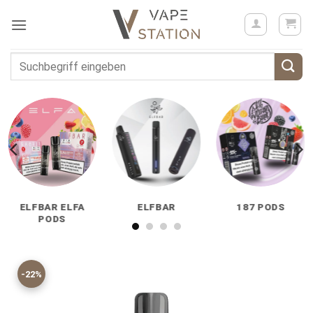
Zum
Inhalt
springen
Suchen
nach:
ELFBAR ELFA
ELFBAR
187 PODS
PODS
-22%