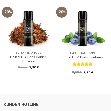
-20%
-20%
ELFBAR ELFA PODS
ELFBAR ELFA PODS
ElfBar ELFA Pods Golden
ElfBar ELFA Pods Blueberry
Tobacco
Ursprünglicher
Aktueller
9,90
€
7,90
€
Preis
Preis
Bewertet
Ursprünglicher
Aktueller
9,90
€
7,90
€
war:
ist:
mit
5
von
Preis
Preis
9,90 €
7,90 €.
5
war:
ist:
9,90 €
7,90 €.
KUNDEN HOTLINE