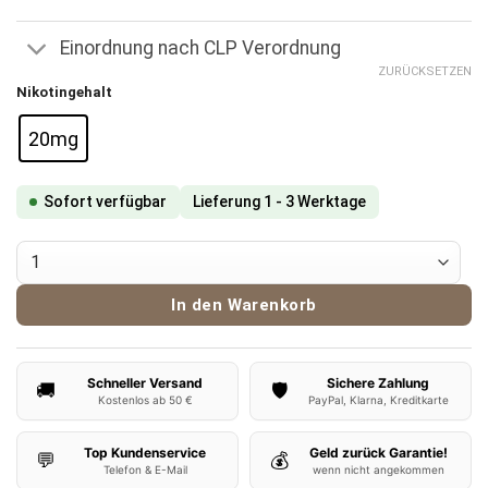
Einordnung nach CLP Verordnung
ZURÜCKSETZEN
Nikotingehalt
20mg
Sofort verfügbar
Lieferung 1 - 3 Werktage
ElfBar ELFA Pods Frozen Berries Menge
In den Warenkorb
Schneller Versand
Sichere Zahlung
🚚
🛡️
Kostenlos ab 50 €
PayPal, Klarna, Kreditkarte
Top Kundenservice
Geld zurück Garantie!
💬
💰
Telefon & E-Mail
wenn nicht angekommen