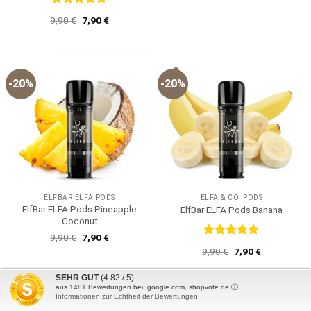
Preis
Preis
war:
ist:
Bewertet
Ursprünglicher
Aktueller
9,90
€
7,90
€
9,90 €
7,90 €.
mit
5
von
Preis
Preis
5
war:
ist:
9,90 €
7,90 €.
-20%
-20%
ELFBAR ELFA PODS
ELFA & CO. PODS
ElfBar ELFA Pods Pineapple
ElfBar ELFA Pods Banana
Coconut
Ursprünglicher
Aktueller
9,90
€
7,90
€
Preis
Preis
Bewertet
Ursprünglicher
Aktueller
9,90
€
7,90
€
war:
ist:
mit
5
von
Preis
Preis
9,90 €
7,90 €.
5
war:
ist:
9,90 €
7,90 €.
SEHR GUT
(4.82 / 5)
aus
1481
Bewertungen bei: google.com, shopvote.de ⓘ
Informationen zur Echtheit der Bewertungen