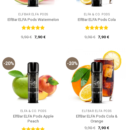
ELFBAR ELFA PODS
ELFA & CO. PODS
ElfBar ELFA Pods Watermelon
ElfBar ELFA Pods Cola
Bewertet
Bewertet
Ursprünglicher
Aktueller
Ursprünglicher
Aktueller
9,90
€
7,90
€
9,90
€
7,90
€
mit
5
von
mit
5
von
Preis
Preis
Preis
Preis
5
5
war:
ist:
war:
ist:
9,90 €
7,90 €.
9,90 €
7,90 €.
-20%
-20%
ELFA & CO. PODS
ELFBAR ELFA PODS
ElfBar ELFA Pods Apple
ElfBar ELFA Pods Cola &
Peach
Orange
Ursprünglicher
Aktueller
9,90
€
7,90
€