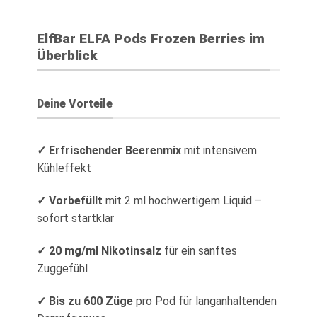
29,90 €
24,90 €.
5
war:
ist:
13,90 €
10,90 €.
ElfBar ELFA Pods Frozen Berries im
Überblick
Deine Vorteile
✓ Erfrischender Beerenmix
mit intensivem
Kühleffekt
✓ Vorbefüllt
mit 2 ml hochwertigem Liquid –
sofort startklar
✓ 20 mg/ml Nikotinsalz
für ein sanftes
Zuggefühl
✓ Bis zu 600 Züge
pro Pod für langanhaltenden