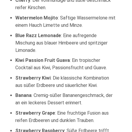
Cherry
: Der vollmundige und süße Geschmack
reifer Kirschen.
Watermelon Mojito
: Saftige Wassermelone mit
einem Hauch Limette und Minze.
Blue Razz Lemonade
: Eine aufregende
Mischung aus blauer Himbeere und spritziger
Limonade.
Kiwi Passion Fruit Guava
: Ein tropischer
Cocktail aus Kiwi, Passionsfrucht und Guave.
Strawberry Kiwi
: Die klassische Kombination
aus süßer Erdbeere und säuerlicher Kiwi.
Banana
: Cremig-süßer Bananengeschmack, der
an ein leckeres Dessert erinnert.
Strawberry Grape
: Eine fruchtige Fusion aus
reifen Erdbeeren und dunklen Trauben.
Strawberry Raspberry
: Süße Erdbeere trifft