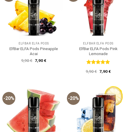
ELFBAR ELFA PODS
ELFBAR ELFA PODS
ElfBar ELFA Pods Pineapple
ElfBar ELFA Pods Pink
Acai
Lemonade
Ursprünglicher
Aktueller
9,90
€
7,90
€
Preis
Preis
war:
ist:
Bewertet
Ursprünglicher
Aktueller
9,90
€
7,90
€
9,90 €
7,90 €.
mit
5
von
Preis
Preis
5
war:
ist:
9,90 €
7,90 €.
-20%
-20%