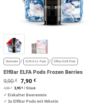
/
/
Startseite
ELFA & Co. Pods
ElfBar ELFA Pods
ElfBar ELFA Pods Frozen Berries
Ursprünglicher
Aktueller
9,90
€
7,90
€
Preis
Preis
4,95
€
3,95
€
/
Stück
war:
ist:
✓ Eiskalter Beerenmix
9,90 €
7,90 €.
✓
2x ElfBar Pods mit Nikotin