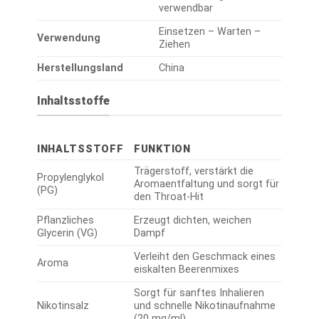
verwendbar
Einsetzen – Warten –
Verwendung
Ziehen
Herstellungsland
China
Inhaltsstoffe
INHALTSSTOFF
FUNKTION
Trägerstoff, verstärkt die
Propylenglykol
Aromaentfaltung und sorgt für
(PG)
den Throat-Hit
Pflanzliches
Erzeugt dichten, weichen
Glycerin (VG)
Dampf
Verleiht den Geschmack eines
Aroma
eiskalten Beerenmixes
Sorgt für sanftes Inhalieren
Nikotinsalz
und schnelle Nikotinaufnahme
(20 mg/ml)