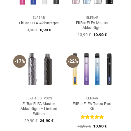
ELFBAR
ELFBAR
ElfBar ELFA Master
ElfBar ELFA Akkuträger
Akkuträger
Ursprünglicher
Aktueller
9,90
€
6,90
€
Preis
Preis
Ursprünglicher
Aktueller
13,90
€
10,90
€
war:
ist:
Preis
Preis
9,90 €
6,90 €.
war:
ist:
13,90 €
10,90 €.
-17%
-22%
ELFA & CO. PODS
ELFBAR
ElfBar ELFA Master
ElfBar ELFA Turbo Pod
Akkuträger – Limited
Kit
Edition
Ursprünglicher
Aktueller
29,90
€
24,90
€
Bewertet
Preis
Preis
Ursprünglicher
Aktueller
13,90
€
10,90
€
war:
ist:
mit
5
von
Preis
Preis