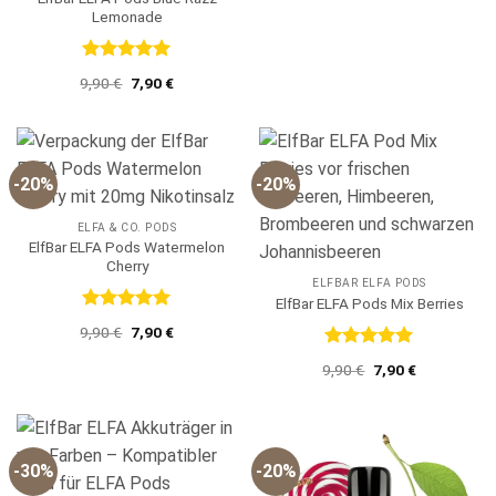
Lemonade
Bewertet
Ursprünglicher
Aktueller
9,90
€
7,90
€
mit
5
von
Preis
Preis
5
war:
ist:
9,90 €
7,90 €.
-20%
-20%
ELFA & CO. PODS
ElfBar ELFA Pods Watermelon
Cherry
ELFBAR ELFA PODS
ElfBar ELFA Pods Mix Berries
Bewertet
Ursprünglicher
Aktueller
9,90
€
7,90
€
mit
5
von
Preis
Preis
5
war:
ist:
Bewertet
Ursprünglicher
Aktueller
9,90
€
7,90
€
9,90 €
7,90 €.
mit
5
von
Preis
Preis
5
war:
ist:
9,90 €
7,90 €.
-30%
-20%