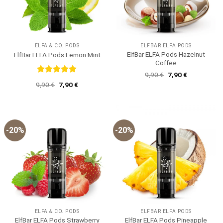
ELFA & CO. PODS
ELFBAR ELFA PODS
ElfBar ELFA Pods Hazelnut
ElfBar ELFA Pods Lemon Mint
Coffee
Ursprünglicher
Aktueller
9,90
€
7,90
€
Preis
Preis
Bewertet
Ursprünglicher
Aktueller
9,90
€
7,90
€
war:
ist:
mit
5
von
Preis
Preis
9,90 €
7,90 €.
5
war:
ist:
9,90 €
7,90 €.
-20%
-20%
ELFA & CO. PODS
ELFBAR ELFA PODS
ElfBar ELFA Pods Strawberry
ElfBar ELFA Pods Pineapple