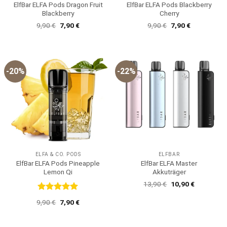
ElfBar ELFA Pods Dragon Fruit
ElfBar ELFA Pods Blackberry
Blackberry
Cherry
Ursprünglicher
Aktueller
Ursprünglicher
Aktueller
9,90
€
7,90
€
9,90
€
7,90
€
Preis
Preis
Preis
Preis
war:
ist:
war:
ist:
9,90 €
7,90 €.
9,90 €
7,90 €.
-20%
-22%
ELFA & CO. PODS
ELFBAR
ElfBar ELFA Pods Pineapple
ElfBar ELFA Master
Lemon Qi
Akkuträger
Ursprünglicher
Aktueller
13,90
€
10,90
€
Preis
Preis
war:
ist:
Bewertet
Ursprünglicher
Aktueller
9,90
€
7,90
€
13,90 €
10,90 €.
mit
5
von
Preis
Preis
5
war:
ist:
9,90 €
7,90 €.