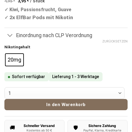
auf
4,95
€
3,95
€
/
Stück
war:
ist:
Kundenbewertungen
✓ Kiwi, Passionsfrucht, Guave
9,90 €
7,90 €.
2x ElfBar Pods mit Nikotin
✓
Einordnung nach CLP Verordnung
ZURÜCKSETZEN
Nikotingehalt
20mg
Sofort verfügbar
Lieferung 1 - 3 Werktage
ElfBar ELFA Pods Kiwi Passion Fruit Guava Menge
In den Warenkorb
Schneller Versand
Sichere Zahlung
🚚
🛡️
Kostenlos ab 50 €
PayPal, Klarna, Kreditkarte