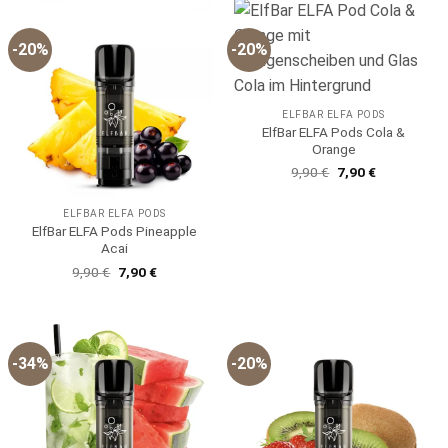
-20%
-20%
ELFBAR ELFA PODS
ElfBar ELFA Pods Cola &
Orange
Ursprünglicher
Aktueller
9,90
€
7,90
€
Preis
Preis
war:
ist:
9,90 €
7,90 €.
ELFBAR ELFA PODS
ElfBar ELFA Pods Pineapple
Acai
Ursprünglicher
Aktueller
9,90
€
7,90
€
Preis
Preis
war:
ist:
9,90 €
7,90 €.
-34%
-20%