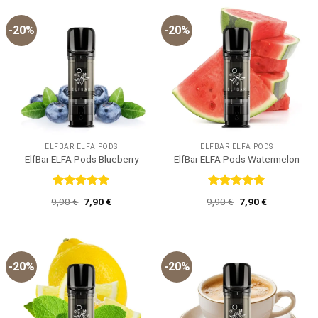
-20%
-20%
ELFBAR ELFA PODS
ELFBAR ELFA PODS
ElfBar ELFA Pods Blueberry
ElfBar ELFA Pods Watermelon
Bewertet
Bewertet
Ursprünglicher
Aktueller
Ursprünglicher
Aktueller
9,90
€
7,90
€
9,90
€
7,90
€
mit
5
von
mit
5
von
Preis
Preis
Preis
Preis
5
5
war:
ist:
war:
ist:
9,90 €
7,90 €.
9,90 €
7,90 €.
-20%
-20%