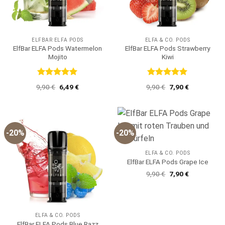
ELFBAR ELFA PODS
ELFA & CO. PODS
ElfBar ELFA Pods Watermelon
ElfBar ELFA Pods Strawberry
Mojito
Kiwi
Bewertet
Bewertet
Ursprünglicher
Aktueller
Ursprünglicher
Aktueller
9,90
€
6,49
€
9,90
€
7,90
€
mit
5
von
mit
5
von
Preis
Preis
Preis
Preis
5
5
war:
ist:
war:
ist:
9,90 €
6,49 €.
9,90 €
7,90 €.
-20%
-20%
ELFA & CO. PODS
ElfBar ELFA Pods Grape Ice
Ursprünglicher
Aktueller
9,90
€
7,90
€
Preis
Preis
war:
ist:
9,90 €
7,90 €.
ELFA & CO. PODS
ElfBar ELFA Pods Blue Razz