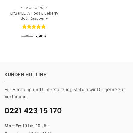
ELFA & CO. PODS
ElfBar ELFA Pods Blueberry
Sour Raspberry
Bewertet
Ursprünglicher
Aktueller
9,90
€
7,90
€
mit
5
von
Preis
Preis
5
war:
ist:
9,90 €
7,90 €.
KUNDEN HOTLINE
Für Beratung und Unterstützung stehen wir Dir gerne zur
Verfügung.
0221 423 15 170
Mo – Fr:
10 bis 19 Uhr