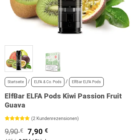
/
/
Startseite
ELFA & Co. Pods
ElfBar ELFA Pods
ElfBar ELFA Pods Kiwi Passion Fruit
Guava
(
2
Kundenrezensionen)
Bewertet
2
Ursprünglicher
Aktueller
9,90
€
7,90
€
mit
5
von
5, basierend
Preis
Preis