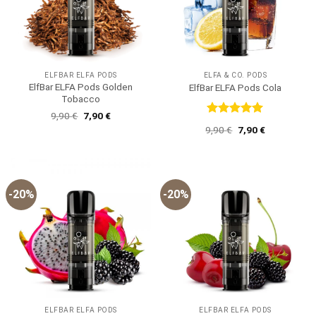
ELFBAR ELFA PODS
ELFA & CO. PODS
ElfBar ELFA Pods Golden
ElfBar ELFA Pods Cola
Tobacco
Ursprünglicher
Aktueller
9,90
€
7,90
€
Preis
Preis
Bewertet
Ursprünglicher
Aktueller
9,90
€
7,90
€
war:
ist:
mit
5
von
Preis
Preis
9,90 €
7,90 €.
5
war:
ist:
9,90 €
7,90 €.
-20%
-20%
ELFBAR ELFA PODS
ELFBAR ELFA PODS