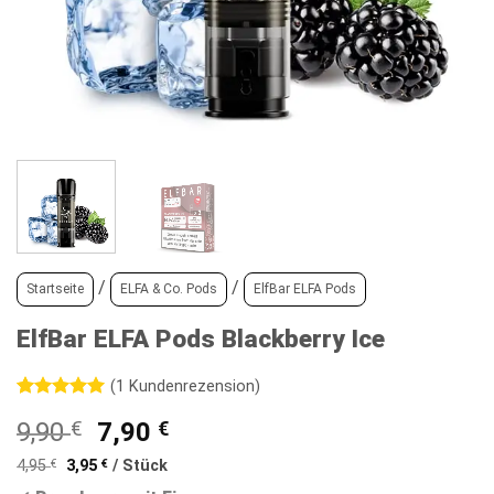
/
/
Startseite
ELFA & Co. Pods
ElfBar ELFA Pods
ElfBar ELFA Pods Blackberry Ice
(
1
Kundenrezension)
Bewertet
1
Ursprünglicher
Aktueller
9,90
€
7,90
€
mit
5
von
5, basierend
Preis
Preis
auf
4,95
€
3,95
€
/
Stück
war:
ist:
Kundenbewertung