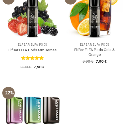
ELFBAR ELFA PODS
ELFBAR ELFA PODS
ElfBar ELFA Pods Cola &
ElfBar ELFA Pods Mix Berries
Orange
Ursprünglicher
Aktueller
9,90
€
7,90
€
Preis
Preis
Bewertet
Ursprünglicher
Aktueller
9,90
€
7,90
€
war:
ist:
mit
5
von
Preis
Preis
9,90 €
7,90 €.
5
war:
ist:
9,90 €
7,90 €.
-22%