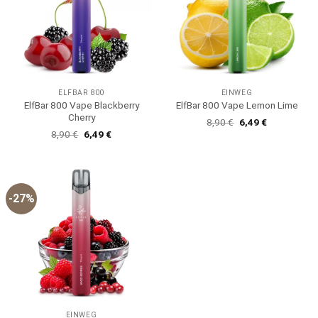
ELFBAR 800
EINWEG
ElfBar 800 Vape Blackberry
ElfBar 800 Vape Lemon Lime
Cherry
Ursprünglicher
Aktueller
8,90
€
6,49
€
Preis
Preis
Ursprünglicher
Aktueller
8,90
€
6,49
€
war:
ist:
Preis
Preis
8,90 €
6,49 €.
war:
ist:
8,90 €
6,49 €.
-27%
EINWEG