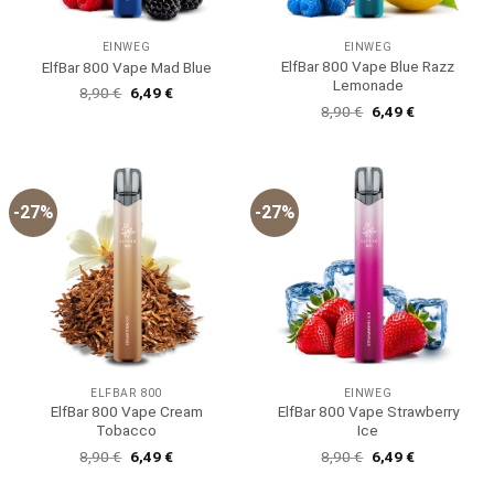
EINWEG
EINWEG
ElfBar 800 Vape Blue Razz
ElfBar 800 Vape Mad Blue
Lemonade
Ursprünglicher
Aktueller
8,90
€
6,49
€
Preis
Preis
Ursprünglicher
Aktueller
8,90
€
6,49
€
war:
ist:
Preis
Preis
8,90 €
6,49 €.
war:
ist:
8,90 €
6,49 €.
-27%
-27%
ELFBAR 800
EINWEG
ElfBar 800 Vape Cream
ElfBar 800 Vape Strawberry
Tobacco
Ice
Ursprünglicher
Aktueller
Ursprünglicher
Aktueller
8,90
€
6,49
€
8,90
€
6,49
€
Preis
Preis
Preis
Preis
war:
ist:
war:
ist: