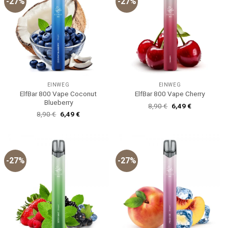
-27%
-27%
EINWEG
EINWEG
ElfBar 800 Vape Coconut
ElfBar 800 Vape Cherry
Blueberry
Ursprünglicher
Aktueller
8,90
€
6,49
€
Preis
Preis
Ursprünglicher
Aktueller
8,90
€
6,49
€
war:
ist:
Preis
Preis
8,90 €
6,49 €.
war:
ist:
8,90 €
6,49 €.
-27%
-27%