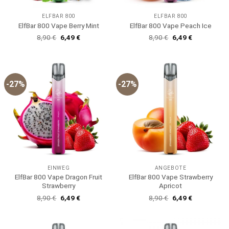
ELFBAR 800
ELFBAR 800
ElfBar 800 Vape Berry Mint
ElfBar 800 Vape Peach Ice
Ursprünglicher
Aktueller
Ursprünglicher
Aktueller
8,90
€
6,49
€
8,90
€
6,49
€
Preis
Preis
Preis
Preis
war:
ist:
war:
ist:
8,90 €
6,49 €.
8,90 €
6,49 €.
-27%
-27%
EINWEG
ANGEBOTE
ElfBar 800 Vape Dragon Fruit
ElfBar 800 Vape Strawberry
Strawberry
Apricot
Ursprünglicher
Aktueller
Ursprünglicher
Aktueller
8,90
€
6,49
€
8,90
€
6,49
€
Preis
Preis
Preis
Preis
war:
ist:
war:
ist:
8,90 €
6,49 €.
8,90 €
6,49 €.