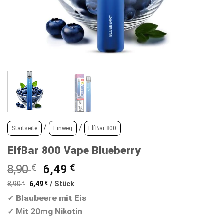
/
/
Startseite
Einweg
ElfBar 800
ElfBar 800 Vape Blueberry
Ursprünglicher
Aktueller
8,90
€
6,49
€
Preis
Preis
8,90
€
6,49
€
/
Stück
war:
ist:
Blaubeere mit Eis
✓
8,90 €
6,49 €.
Mit 20mg Nikotin
✓