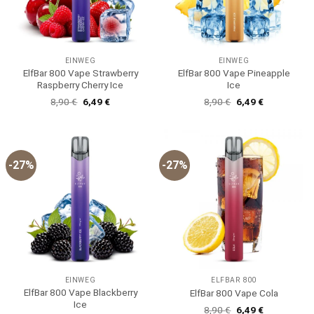
EINWEG
EINWEG
ElfBar 800 Vape Strawberry
ElfBar 800 Vape Pineapple
Raspberry Cherry Ice
Ice
Ursprünglicher
Aktueller
Ursprünglicher
Aktueller
8,90
€
6,49
€
8,90
€
6,49
€
Preis
Preis
Preis
Preis
war:
ist:
war:
ist:
8,90 €
6,49 €.
8,90 €
6,49 €.
-27%
-27%
EINWEG
ELFBAR 800
ElfBar 800 Vape Blackberry
ElfBar 800 Vape Cola
Ice
Ursprünglicher
Aktueller
8,90
€
6,49
€