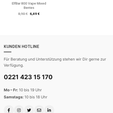
ElfBar 800 Vape Mixed
Berries
Ursprünglicher
Aktueller
8,90
€
6,49
€
Preis
Preis
war:
ist:
8,90 €
6,49 €.
KUNDEN HOTLINE
Für Beratung und Unterstützung stehen wir Dir gerne zur
Verfügung.
0221 423 15 170
Mo – Fr:
10 bis 19 Uhr
Samstags:
10 bis 18 Uhr