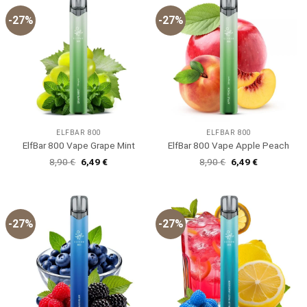
-27%
-27%
ELFBAR 800
ELFBAR 800
ElfBar 800 Vape Grape Mint
ElfBar 800 Vape Apple Peach
Ursprünglicher
Aktueller
Ursprünglicher
Aktueller
8,90
€
6,49
€
8,90
€
6,49
€
Preis
Preis
Preis
Preis
war:
ist:
war:
ist:
8,90 €
6,49 €.
8,90 €
6,49 €.
-27%
-27%