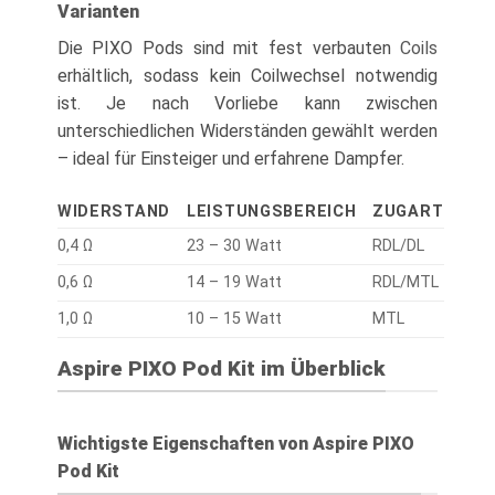
Varianten
Die PIXO Pods sind mit fest verbauten
Coils
erhältlich, sodass kein Coilwechsel notwendig
ist. Je nach Vorliebe kann zwischen
unterschiedlichen Widerständen gewählt werden
– ideal für Einsteiger und erfahrene Dampfer.
WIDERSTAND
LEISTUNGSBEREICH
ZUGART
0,4 Ω
23 – 30 Watt
RDL/DL
0,6 Ω
14 – 19 Watt
RDL/MTL
1,0 Ω
10 – 15 Watt
MTL
Aspire PIXO Pod Kit im Überblick
Wichtigste Eigenschaften von Aspire PIXO
Pod Kit