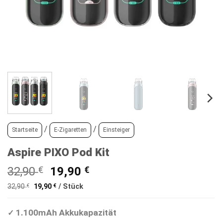
/
/
Startseite
E-Zigaretten
Einsteiger
Aspire PIXO Pod Kit
Ursprünglicher
Aktueller
32,90
€
19,90
€
Preis
Preis
Ursprünglicher
Aktueller
32,90
€
19,90
€
/
Stück
war:
ist:
Preis
Preis
war:
ist:
32,90 €
19,90 €.
32,90 €
19,90 €.
1.100mAh Akkukapazität
✓