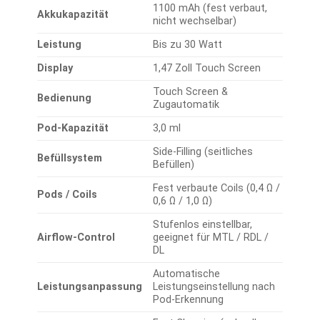
1100 mAh (fest verbaut,
Akkukapazität
nicht wechselbar)
Leistung
Bis zu 30 Watt
Display
1,47 Zoll Touch Screen
Touch Screen &
Bedienung
Zugautomatik
Pod-Kapazität
3,0 ml
Side-Filling (seitliches
Befüllsystem
Befüllen)
Fest verbaute Coils (0,4 Ω /
Pods / Coils
0,6 Ω / 1,0 Ω)
Stufenlos einstellbar,
Airflow-Control
geeignet für MTL / RDL /
DL
Automatische
Leistungsanpassung
Leistungseinstellung nach
Pod-Erkennung