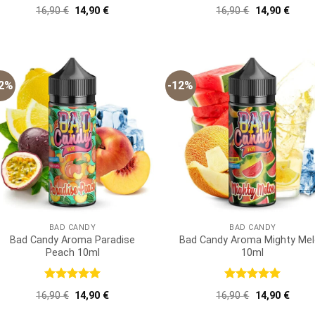
Bewertet
Bewertet
Ursprünglicher
Aktueller
Ursprünglich
Aktue
16,90
€
14,90
€
16,90
€
14,90
€
mit
5
von
mit
5
von
Preis
Preis
Preis
Preis
5
5
war:
ist:
war:
ist:
16,90 €
14,90 €.
16,90 €
14,90
12%
-12%
BAD CANDY
BAD CANDY
Bad Candy Aroma Paradise
Bad Candy Aroma Mighty Me
Peach 10ml
10ml
Bewertet
Bewertet
Ursprünglicher
Aktueller
Ursprünglich
Aktue
16,90
€
14,90
€
16,90
€
14,90
€
mit
5
von
mit
5
von
Preis
Preis
Preis
Preis
5
5
war:
ist:
war:
ist: