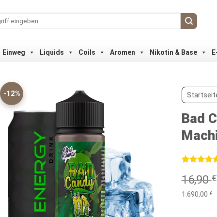
Einweg
Liquids
Coils
Aromen
Nikotin & Base
E
-12%
Startseit
Bad C
Mach
Bewertet
1
16,90
€
mit
5
von
5, basieren
auf
1.690,00
€
Kundenbew