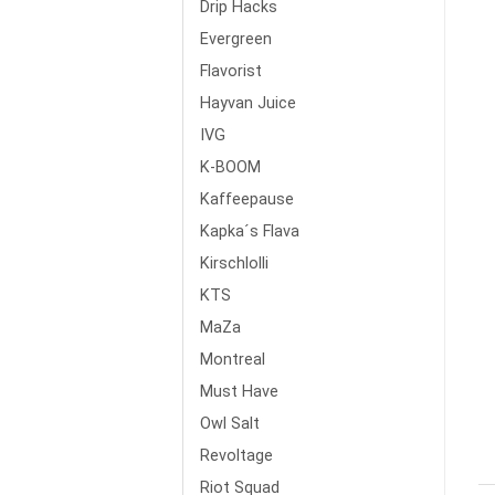
Drip Hacks
Evergreen
Flavorist
Hayvan Juice
IVG
K-BOOM
Kaffeepause
Kapka´s Flava
Kirschlolli
KTS
MaZa
Montreal
Must Have
Owl Salt
Revoltage
Riot Squad