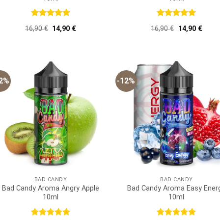
Bewertet
Bewertet
Ursprünglicher
Aktueller
Ursprünglich
Aktue
16,90
€
14,90
€
16,90
€
14,90
€
mit
5
von
mit
5
von
Preis
Preis
Preis
Preis
5
5
war:
ist:
war:
ist:
16,90 €
14,90 €.
16,90 €
14,90
12%
-12%
BAD CANDY
BAD CANDY
Bad Candy Aroma Angry Apple
Bad Candy Aroma Easy Ener
10ml
10ml