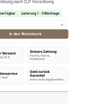
ordnung nach CLP Verordnung
 verfügbar
Lieferung 1 - 3 Werktage
 Aroma Monstar Machine Menge
In den Warenkorb
Sichere Zahlung
r Versand
PayPal, Klarna,
ab 50 €
Kreditkarte
Geld zurück
denservice
Garantie!
E-Mail
wenn nicht angekommen