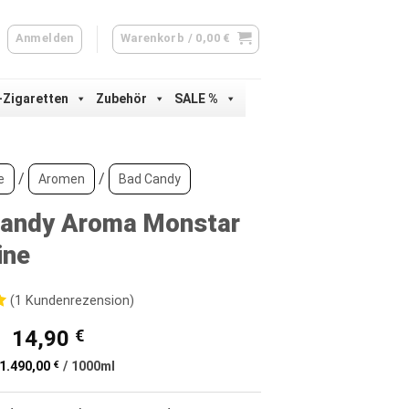
Anmelden
Warenkorb /
0,00
€
-Zigaretten
Zubehör
SALE %
/
/
e
Aromen
Bad Candy
andy Aroma Monstar
ine
(
1
Kundenrezension)
Ursprünglicher
Aktueller
14,90
€
d
Preis
Preis
1.490,00
€
/
1000
ml
war:
ist:
ertung
16,90 €
14,90 €.