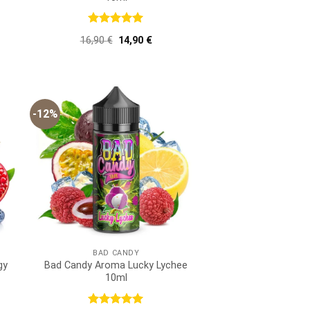
Bewertet
er
ller
Ursprünglicher
Aktueller
16,90
€
14,90
€
mit
5
von
Preis
Preis
5
war:
ist:
 €.
16,90 €
14,90 €.
-12%
BAD CANDY
gy
Bad Candy Aroma Lucky Lychee
10ml