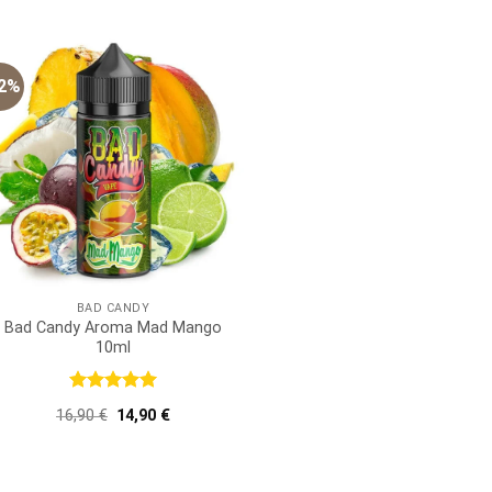
16,90 €
14,90 €.
16,90 €
14,90
12%
BAD CANDY
Bad Candy Aroma Mad Mango
10ml
Bewertet
Ursprünglicher
Aktueller
16,90
€
14,90
€
mit
5
von
Preis
Preis
5
war:
ist:
16,90 €
14,90 €.