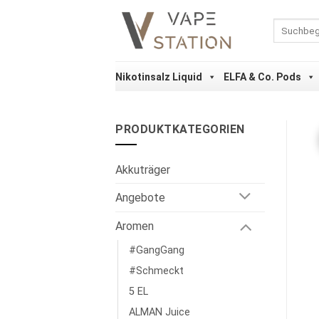
Zum
Inhalt
Suchen
nach:
springen
Nikotinsalz Liquid
ELFA & Co. Pods
PRODUKTKATEGORIEN
Akkuträger
Angebote
Aromen
#GangGang
#Schmeckt
5 EL
ALMAN Juice