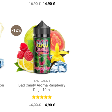
Bewertet
er
ller
Ursprünglicher
Aktueller
16,90
€
14,90
€
mit
5
von
Preis
Preis
5
war:
ist:
 €.
16,90 €
14,90 €.
-12%
BAD CANDY
lon
Bad Candy Aroma Raspberry
Rage 10ml
Bewertet
er
ller
Ursprünglicher
Aktueller
16,90
€
14,90
€
mit
5
von
Preis
Preis
5
war:
ist: