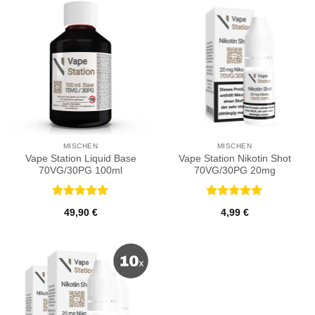
MISCHEN
MISCHEN
Vape Station Liquid Base
Vape Station Nikotin Shot
70VG/30PG 100ml
70VG/30PG 20mg
Bewertet
Bewertet
49,90
€
4,99
€
mit
5
von
mit
5
von
5
5