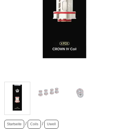
/
/
Startseite
Coils
Uwell