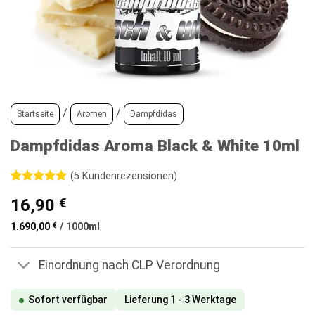
/
/
Startseite
Aromen
Dampfdidas
Dampfdidas Aroma Black & White 10ml
(
5
Kundenrezensionen)
Bewertet
5
16,90
€
mit
5
von
5, basierend
auf
1.690,00
€
/
1000
ml
Kundenbewertungen
Einordnung nach CLP Verordnung
Sofort verfügbar
Lieferung 1 - 3 Werktage