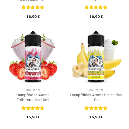
Bewertet
Bewertet
16,90
€
16,90
€
mit
5
von
mit
5
von
5
5
AROMEN
AROMEN
Dampfdidas Aroma
Dampfdidas Aroma Bananidas
Erdbeerdidas 10ml
10ml
Bewertet
Bewertet
16,90
€
16,90
€
mit
5
von
mit
5
von
5
5