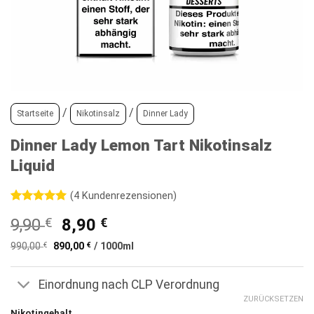
/
/
Startseite
Nikotinsalz
Dinner Lady
Dinner Lady Lemon Tart Nikotinsalz
Liquid
(
4
Kundenrezensionen)
Bewertet
4
Ursprünglicher
Aktueller
9,90
€
8,90
€
mit
5
von
5, basierend
Preis
Preis
auf
990,00
€
890,00
€
/
1000
ml
war:
ist:
Kundenbewertungen
9,90 €
8,90 €.
Einordnung nach CLP Verordnung
ZURÜCKSETZEN
Nikotingehalt