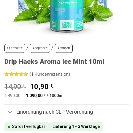
/
/
Startseite
Angebote
Aromen
Drip Hacks Aroma Ice Mint 10ml
(
1
Kundenrezension)
Bewertet
1
Ursprünglicher
Aktueller
14,90
€
10,90
€
mit
5
von
5, basierend
Preis
Preis
auf
1.490,00
€
1.090,00
€
/
1000
ml
war:
ist:
Kundenbewertung
14,90 €
10,90 €.
Einordnung nach CLP Verordnung
Sofort verfügbar
Lieferung 1 - 3 Werktage