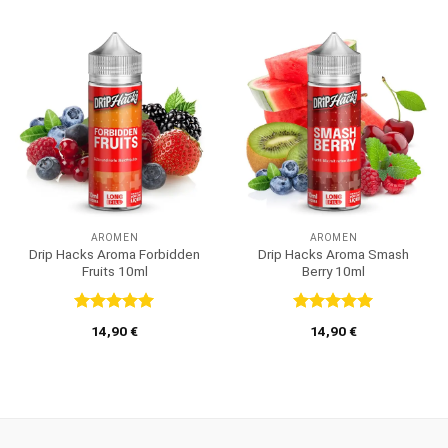
5
5
AROMEN
AROMEN
Drip Hacks Aroma Forbidden
Drip Hacks Aroma Smash
Fruits 10ml
Berry 10ml
Bewertet
Bewertet
14,90
€
14,90
€
mit
5
von
mit
5
von
5
5