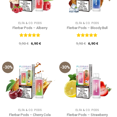
ELFA & CO. PODS
ELFA & CO. PODS
Flerbar Pods – Alberry
Flerbar Pods – Bloody Bull
Bewertet
Bewertet
Ursprünglicher
Aktueller
Ursprünglicher
Aktueller
9,90
€
6,90
€
9,90
€
6,90
€
mit
5
von
mit
5
von
Preis
Preis
Preis
Preis
5
5
war:
ist:
war:
ist:
9,90 €
6,90 €.
9,90 €
6,90 €.
-30%
-30%
ELFA & CO. PODS
ELFA & CO. PODS
Flerbar Pods – Strawberry
Flerbar Pods – Cherry Cola