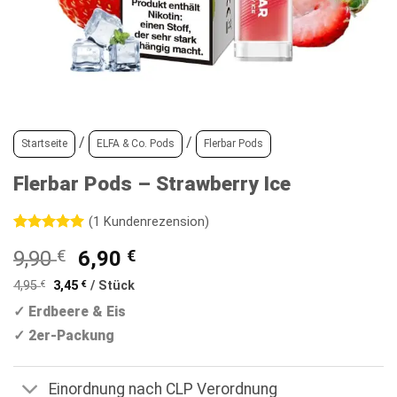
/
/
Startseite
ELFA & Co. Pods
Flerbar Pods
Flerbar Pods – Strawberry Ice
(
1
Kundenrezension)
Bewertet
1
Ursprünglicher
Aktueller
9,90
€
6,90
€
mit
5
von
5, basierend
Preis
Preis
auf
4,95
€
3,45
€
/
Stück
war:
ist:
Kundenbewertung
✓ Erdbeere & Eis
9,90 €
6,90 €.
✓ 2er-Packung
Einordnung nach CLP Verordnung