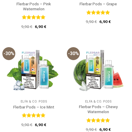
Flerbar Pods – Pink
Flerbar Pods – Grape
Watermelon
Bewertet
Ursprünglicher
Aktueller
9,90
€
6,90
€
mit
5
von
Bewertet
Preis
Preis
Ursprünglicher
Aktueller
9,90
€
6,90
€
5
mit
5
von
war:
ist:
Preis
Preis
9,90 €
6,90 €.
5
war:
ist:
9,90 €
6,90 €.
-30%
-30%
ELFA & CO. PODS
ELFA & CO. PODS
Flerbar Pods – Chewy
Flerbar Pods – Ice Mint
Watermelon
Bewertet
Ursprünglicher
Aktueller
9,90
€
6,90
€
mit
5
von
Bewertet
Preis
Preis
Ursprünglicher
Aktueller
9,90
€
6,90
€
5
mit
5
von
war:
ist: