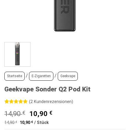
/
/
Startseite
E-Zigaretten
Geekvape
Geekvape Sonder Q2 Pod Kit
(
2
Kundenrezensionen)
Bewertet
2
Ursprünglicher
Aktueller
14,90
€
10,90
€
mit
5
von
5, basierend
Preis
Preis
auf
14,90
€
10,90
€
/
Stück
war:
ist:
Kundenbewertungen