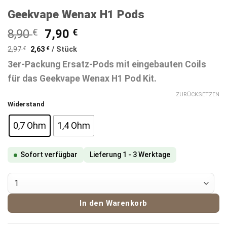
Geekvape Wenax H1 Pods
Ursprünglicher
Aktueller
8,90
€
7,90
€
Preis
Preis
2,97
€
2,63
€
/
Stück
war:
ist:
3er-Packung Ersatz-Pods mit eingebauten Coils
8,90 €
7,90 €.
für das Geekvape Wenax H1 Pod Kit.
ZURÜCKSETZEN
Widerstand
0,7 Ohm
1,4 Ohm
Sofort verfügbar
Lieferung 1 - 3 Werktage
Geekvape Wenax H1 Pods Menge
In den Warenkorb