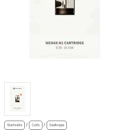
/
/
Startseite
Coils
Geekvape