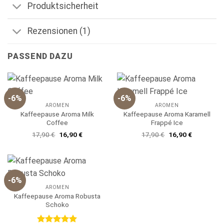
Produktsicherheit
Rezensionen (1)
PASSEND DAZU
-6%
-6%
AROMEN
AROMEN
Kaffeepause Aroma Milk
Kaffeepause Aroma Karamell
Coffee
Frappé Ice
Ursprünglicher
Aktueller
Ursprünglicher
Aktueller
17,90
€
16,90
€
17,90
€
16,90
€
Preis
Preis
Preis
Preis
war:
ist:
war:
ist:
17,90 €
16,90 €.
17,90 €
16,90 €.
-6%
AROMEN
Kaffeepause Aroma Robusta
Schoko