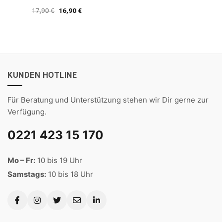
Bewertet
Ursprünglicher
Aktueller
17,90
€
16,90
€
mit
5
von
Preis
Preis
5
war:
ist:
17,90 €
16,90 €.
KUNDEN HOTLINE
Für Beratung und Unterstützung stehen wir Dir gerne zur
Verfügung.
0221 423 15 170
Mo – Fr:
10 bis 19 Uhr
Samstags:
10 bis 18 Uhr