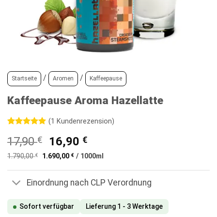
/
/
Startseite
Aromen
Kaffeepause
Kaffeepause Aroma Hazellatte
(
1
Kundenrezension)
Bewertet
1
Ursprünglicher
Aktueller
17,90
€
16,90
€
mit
5
von
5, basierend
Preis
Preis
auf
1.790,00
€
1.690,00
€
/
1000
ml
war:
ist:
Kundenbewertung
17,90 €
16,90 €.
Einordnung nach CLP Verordnung
Sofort verfügbar
Lieferung 1 - 3 Werktage