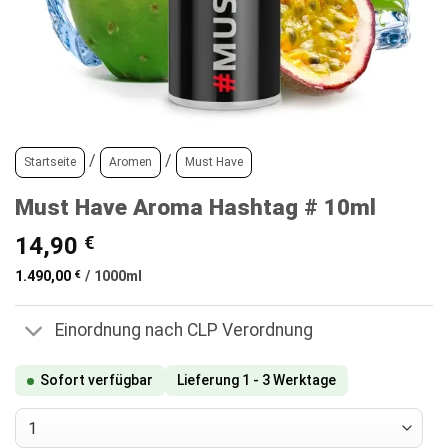
/
/
Startseite
Aromen
Must Have
Must Have Aroma Hashtag # 10ml
14,90
€
1.490,00
€
/
1000
ml
Einordnung nach CLP Verordnung
Sofort verfügbar
Lieferung 1 - 3 Werktage
Must Have Aroma Hashtag # 10ml Menge