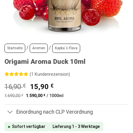
/
/
Startseite
Aromen
Kapka´s Flava
Origami Aroma Duck 10ml
(
1
Kundenrezension)
Bewertet
1
Ursprünglicher
Aktueller
16,90
€
15,90
€
mit
5
von
5, basierend
Preis
Preis
auf
1.690,00
€
1.590,00
€
/
1000
ml
war:
ist:
Kundenbewertung
16,90 €
15,90 €.
Einordnung nach CLP Verordnung
Sofort verfügbar
Lieferung 1 - 3 Werktage