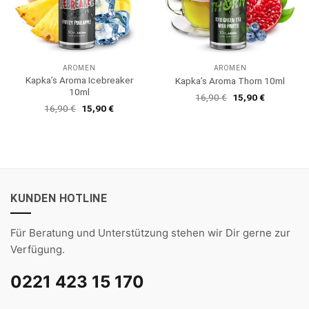
AROMEN
AROMEN
Kapka’s Aroma Icebreaker
Kapka’s Aroma Thorn 10ml
10ml
Ursprünglicher
Aktueller
16,90
€
15,90
€
Preis
Preis
Ursprünglicher
Aktueller
16,90
€
15,90
€
war:
ist:
Preis
Preis
16,90 €
15,90 €.
war:
ist:
16,90 €
15,90 €.
KUNDEN HOTLINE
Für Beratung und Unterstützung stehen wir Dir gerne zur
Verfügung.
0221 423 15 170