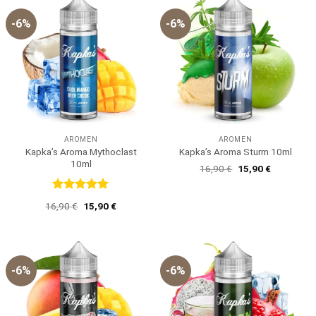
-6%
-6%
AROMEN
AROMEN
Kapka’s Aroma Mythoclast
Kapka’s Aroma Sturm 10ml
10ml
Ursprünglicher
Aktueller
16,90
€
15,90
€
Preis
Preis
war:
ist:
16,90 €
15,90 €.
Bewertet
Ursprünglicher
Aktueller
16,90
€
15,90
€
mit
5
von
Preis
Preis
5
war:
ist:
16,90 €
15,90 €.
-6%
-6%