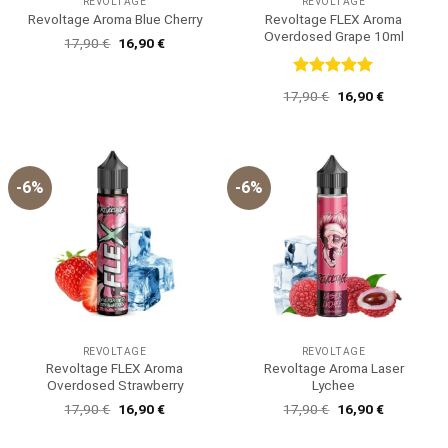
REVOLTAGE
REVOLTAGE
Revoltage FLEX Aroma
Revoltage Aroma Blue Cherry
Overdosed Grape 10ml
Ursprünglicher
Aktueller
17,90
€
16,90
€
Preis
Preis
war:
ist:
17,90 €
16,90 €.
Bewertet
Ursprünglicher
Aktueller
17,90
€
16,90
€
mit
5
von
Preis
Preis
5
war:
ist:
17,90 €
16,90 €.
-6%
-6%
REVOLTAGE
REVOLTAGE
Revoltage FLEX Aroma
Revoltage Aroma Laser
Overdosed Strawberry
Lychee
Ursprünglicher
Aktueller
Ursprünglicher
Aktueller
17,90
€
16,90
€
17,90
€
16,90
€
Preis
Preis
Preis
Preis
war:
ist:
war:
ist:
17,90 €
16,90 €.
17,90 €
16,90 €.