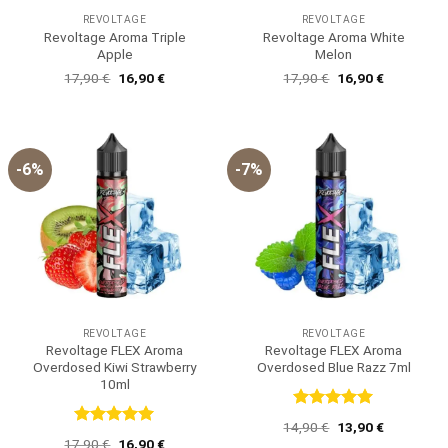
REVOLTAGE
REVOLTAGE
Revoltage Aroma Triple
Revoltage Aroma White
Apple
Melon
Ursprünglicher
Aktueller
Ursprünglicher
Aktueller
17,90
€
16,90
€
17,90
€
16,90
€
Preis
Preis
Preis
Preis
war:
ist:
war:
ist:
17,90 €
16,90 €.
17,90 €
16,90 €.
-6%
-7%
REVOLTAGE
REVOLTAGE
Revoltage FLEX Aroma
Revoltage FLEX Aroma
Overdosed Kiwi Strawberry
Overdosed Blue Razz 7ml
10ml
Bewertet
Ursprünglicher
Aktueller
14,90
€
13,90
€
mit
5
von
Bewertet
Preis
Preis
Ursprünglicher
Aktueller
17,90
€
16,90
€