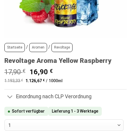
/
/
Startseite
Aromen
Revoltage
Revoltage Aroma Yellow Raspberry
Ursprünglicher
Aktueller
17,90
€
16,90
€
Preis
Preis
1.193,33
€
1.126,67
€
/
1000
ml
war:
ist:
17,90 €
16,90 €.
Einordnung nach CLP Verordnung
Sofort verfügbar
Lieferung 1 - 3 Werktage
Revoltage Aroma Yellow Raspberry Menge