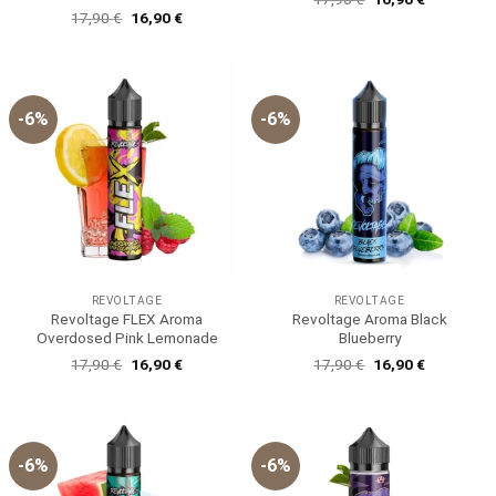
Preis
Preis
Ursprünglicher
Aktueller
17,90
€
16,90
€
war:
ist:
Preis
Preis
17,90 €
16,90 €.
war:
ist:
17,90 €
16,90 €.
-6%
-6%
REVOLTAGE
REVOLTAGE
Revoltage FLEX Aroma
Revoltage Aroma Black
Overdosed Pink Lemonade
Blueberry
Ursprünglicher
Aktueller
Ursprünglicher
Aktueller
17,90
€
16,90
€
17,90
€
16,90
€
Preis
Preis
Preis
Preis
war:
ist:
war:
ist:
17,90 €
16,90 €.
17,90 €
16,90 €.
-6%
-6%