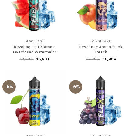
REVOLTAGE
REVOLTAGE
Revoltage FLEX Aroma
Revoltage Aroma Purple
Overdosed Watermelon
Peach
Ursprünglicher
Aktueller
Ursprünglicher
Aktueller
17,90
€
16,90
€
17,90
€
16,90
€
Preis
Preis
Preis
Preis
war:
ist:
war:
ist:
17,90 €
16,90 €.
17,90 €
16,90 €.
-6%
-6%