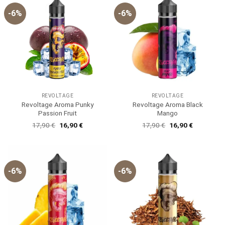
-6%
-6%
REVOLTAGE
REVOLTAGE
Revoltage Aroma Punky
Revoltage Aroma Black
Passion Fruit
Mango
Ursprünglicher
Aktueller
Ursprünglicher
Aktueller
17,90
€
16,90
€
17,90
€
16,90
€
Preis
Preis
Preis
Preis
war:
ist:
war:
ist:
17,90 €
16,90 €.
17,90 €
16,90 €.
-6%
-6%