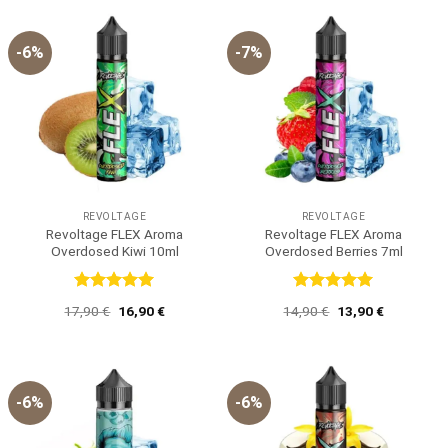
-6%
-7%
REVOLTAGE
REVOLTAGE
Revoltage FLEX Aroma
Revoltage FLEX Aroma
Overdosed Kiwi 10ml
Overdosed Berries 7ml
Bewertet
Bewertet
Ursprünglicher
Aktueller
Ursprünglicher
Aktueller
17,90
€
16,90
€
14,90
€
13,90
€
mit
5
von
mit
5
von
Preis
Preis
Preis
Preis
5
5
war:
ist:
war:
ist:
17,90 €
16,90 €.
14,90 €
13,90 €.
-6%
-6%