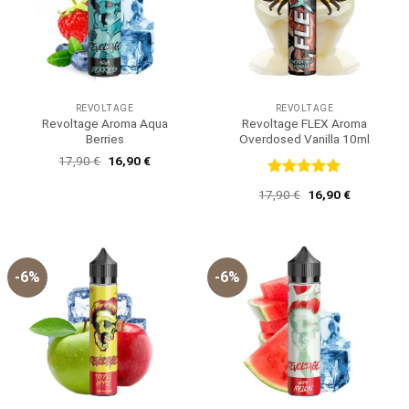
REVOLTAGE
REVOLTAGE
Revoltage Aroma Aqua
Revoltage FLEX Aroma
Berries
Overdosed Vanilla 10ml
Ursprünglicher
Aktueller
17,90
€
16,90
€
Preis
Preis
war:
ist:
Bewertet
Ursprünglicher
Aktueller
17,90
€
16,90
€
17,90 €
16,90 €.
mit
5
von
Preis
Preis
5
war:
ist:
17,90 €
16,90 €.
-6%
-6%