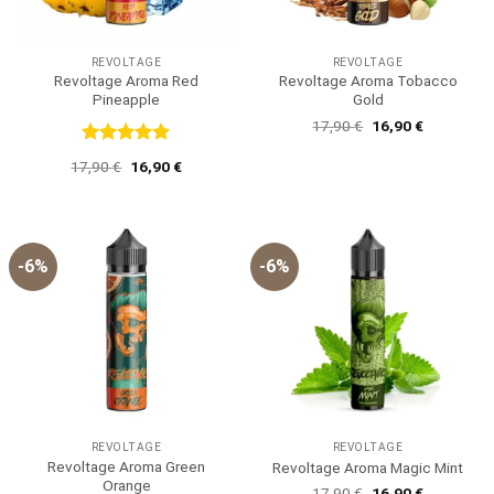
REVOLTAGE
REVOLTAGE
Revoltage Aroma Red
Revoltage Aroma Tobacco
Pineapple
Gold
Ursprünglicher
Aktueller
17,90
€
16,90
€
Preis
Preis
war:
ist:
Bewertet
Ursprünglicher
Aktueller
17,90
€
16,90
€
17,90 €
16,90 €.
mit
5
von
Preis
Preis
5
war:
ist:
17,90 €
16,90 €.
-6%
-6%
REVOLTAGE
REVOLTAGE
Revoltage Aroma Green
Revoltage Aroma Magic Mint
Orange
Ursprünglicher
Aktueller
17,90
€
16,90
€