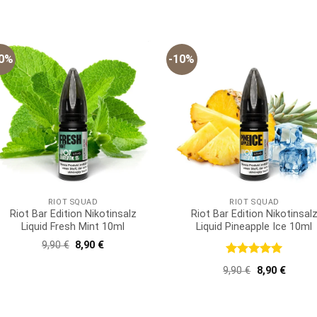
5
war:
ist:
9,90 €
8,90 €.
10%
-10%
RIOT SQUAD
RIOT SQUAD
Riot Bar Edition Nikotinsalz
Riot Bar Edition Nikotinsal
Liquid Fresh Mint 10ml
Liquid Pineapple Ice 10ml
Ursprünglicher
Aktueller
9,90
€
8,90
€
Preis
Preis
war:
ist:
Bewertet
Ursprünglich
Aktuell
9,90
€
8,90
€
9,90 €
8,90 €.
mit
5
von
Preis
Preis
5
war:
ist:
9,90 €
8,90 €.