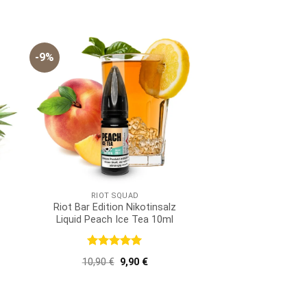
9,90 €
8,90 €.
-9%
RIOT SQUAD
z
Riot Bar Edition Nikotinsalz
Liquid Peach Ice Tea 10ml
Bewertet
er
er
Ursprünglicher
Aktueller
10,90
€
9,90
€
mit
5
von
Preis
Preis
5
war:
ist:
10,90 €
9,90 €.