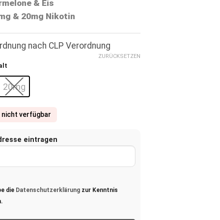
melone & Eis
mg & 20mg Nikotin
ordnung nach CLP Verordnung
ZURÜCKSETZEN
alt
20mg
 nicht verfügbar
dresse eintragen
be die
Datenschutzerklärung
zur Kenntnis
.