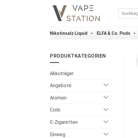
Zum
Inhalt
Suchen
nach:
springen
Nikotinsalz Liquid
ELFA & Co. Pods
PRODUKTKATEGORIEN
Akkuträger
Angebote
Aromen
Coils
E-Zigaretten
Einweg