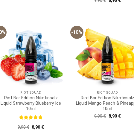
Ursprünglich
Aktuell
9,90
€
8,90
€
9,90 €
8,90 €.
mit
5
von
Preis
Preis
5
war:
ist:
9,90 €
8,90 €.
10%
-10%
RIOT SQUAD
RIOT SQUAD
Riot Bar Edition Nikotinsalz
Riot Bar Edition Nikotinsal
Liquid Strawberry Blueberry Ice
Liquid Mango Peach & Pineap
10ml
10ml
Ursprünglich
Aktuell
9,90
€
8,90
€
Preis
Preis
war:
ist:
Bewertet
Ursprünglicher
Aktueller
9,90
€
8,90
€
9,90 €
8,90 €.
mit
5
von
Preis
Preis