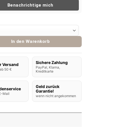
Benachrichtige mich
dition Nikotinsalz Liquid Watermelon Ice 10ml Menge
In den Warenkorb
Sichere Zahlung
r Versand
PayPal, Klarna,
ab 50 €
Kreditkarte
Geld zurück
denservice
Garantie!
E-Mail
wenn nicht angekommen