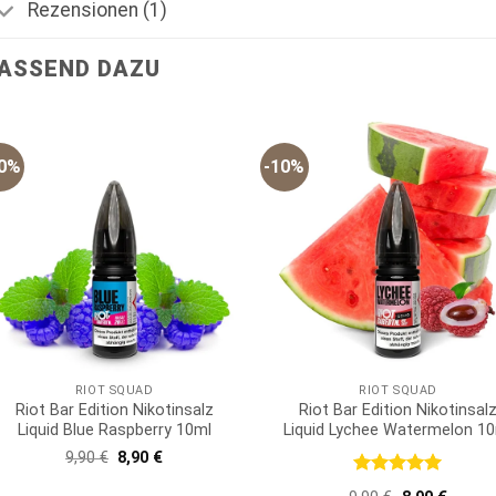
Rezensionen (1)
ASSEND DAZU
10%
-10%
RIOT SQUAD
RIOT SQUAD
Riot Bar Edition Nikotinsalz
Riot Bar Edition Nikotinsal
Liquid Blue Raspberry 10ml
Liquid Lychee Watermelon 1
Ursprünglicher
Aktueller
9,90
€
8,90
€
Preis
Preis
war:
ist:
Bewertet