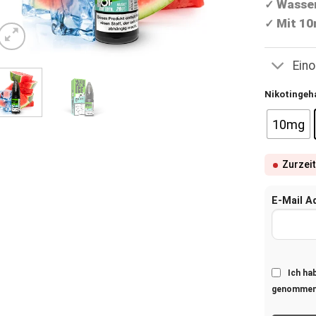
Wasser
✓
Mit 10
✓
Ein
Nikotingeh
10mg
Zurzeit
E-Mail A
Ich ha
genommen