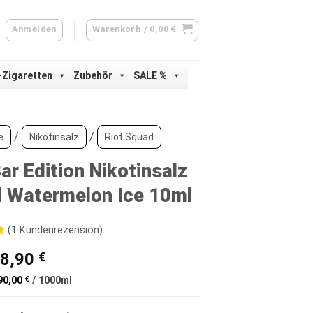
Anmelden
Warenkorb /
0,00
€
-Zigaretten
Zubehör
SALE %
/
/
e
Nikotinsalz
Riot Squad
ar Edition Nikotinsalz
d Watermelon Ice 10ml
(
1
Kundenrezension)
Ursprünglicher
Aktueller
8,90
€
d
Preis
Preis
90,00
€
/
1000
ml
war:
ist:
ertung
9,90 €
8,90 €.