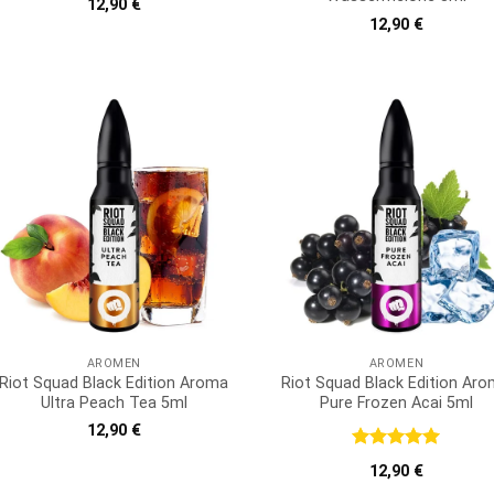
12,90
€
12,90
€
AROMEN
AROMEN
Riot Squad Black Edition Aroma
Riot Squad Black Edition Ar
Ultra Peach Tea 5ml
Pure Frozen Acai 5ml
12,90
€
Bewertet
12,90
€
mit
5
von