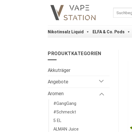
Zum
Inhalt
Suchen
nach:
springen
Nikotinsalz Liquid
ELFA & Co. Pods
PRODUKTKATEGORIEN
Akkuträger
Angebote
Aromen
#GangGang
#Schmeckt
5 EL
ALMAN Juice