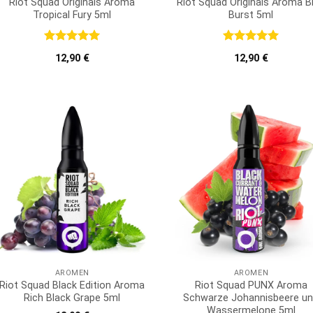
Riot Squad Originals Aroma
Riot Squad Originals Aroma B
Tropical Fury 5ml
Burst 5ml
Bewertet
Bewertet
12,90
€
12,90
€
mit
5
von
mit
5
von
5
5
AROMEN
AROMEN
Riot Squad Black Edition Aroma
Riot Squad PUNX Aroma
Rich Black Grape 5ml
Schwarze Johannisbeere u
Wassermelone 5ml