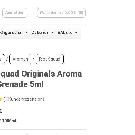
Anmelden
Warenkorb /
0,00
€
-Zigaretten
Zubehör
SALE %
/
/
e
Aromen
Riot Squad
Squad Originals Aroma
Grenade 5ml
(
1
Kundenrezension)
€
d
/
1000
ml
ertung