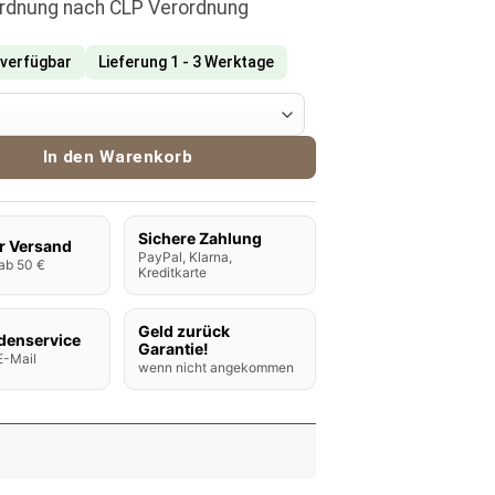
ordnung nach CLP Verordnung
 verfügbar
Lieferung 1 - 3 Werktage
d Originals Aroma Pink Grenade 5ml Menge
In den Warenkorb
Sichere Zahlung
r Versand
PayPal, Klarna,
ab 50 €
Kreditkarte
Geld zurück
denservice
Garantie!
E-Mail
wenn nicht angekommen