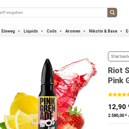
Einweg
Liquids
Coils
Aromen
Nikotin & Base
E
Startseit
Riot 
Pink 
Bewertet
1
12,90
mit
5
von
5, basieren
auf
2.580,00
€
Kundenbew