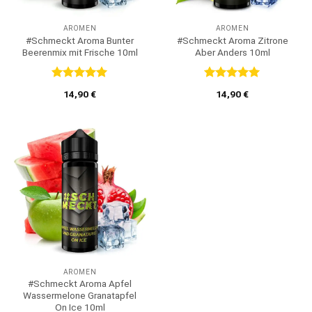
AROMEN
AROMEN
#Schmeckt Aroma Bunter
#Schmeckt Aroma Zitrone
Beerenmix mit Frische 10ml
Aber Anders 10ml
Bewertet
Bewertet
14,90
€
14,90
€
mit
5
von
mit
5
von
5
5
AROMEN
#Schmeckt Aroma Apfel
Wassermelone Granatapfel
On Ice 10ml