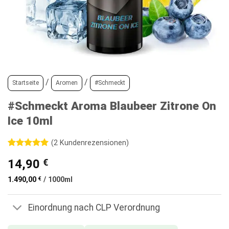
/
/
Startseite
Aromen
#Schmeckt
#Schmeckt Aroma Blaubeer Zitrone On
Ice 10ml
(
2
Kundenrezensionen)
Bewertet
2
14,90
€
mit
5
von
5, basierend
auf
1.490,00
€
/
1000
ml
Kundenbewertungen
Einordnung nach CLP Verordnung