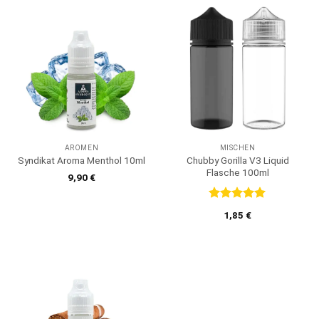
AROMEN
MISCHEN
Chubby Gorilla V3 Liquid
Syndikat Aroma Menthol 10ml
Flasche 100ml
9,90
€
Bewertet
1,85
€
mit
5
von
5