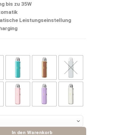
ng bis zu 35W
omatik
tische Leistungseinstellung
harging
burn G5 Lite SE Pod Kit Menge
In den Warenkorb