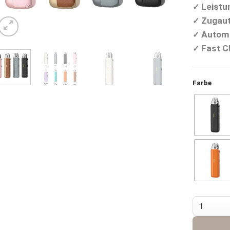
Leistu
✓
Zugaut
✓
Automa
✓
Fast C
✓
Farbe
Uwell Cali