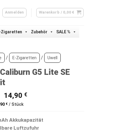
Anmelden
Warenkorb /
0,00
€
-Zigaretten
Zubehör
SALE %
/
/
e
E-Zigaretten
Uwell
 Caliburn G5 Lite SE
it
Ursprünglicher
Aktueller
14,90
€
Preis
Preis
sprünglicher
Aktueller
,90
€
/
Stück
war:
ist:
eis
Preis
r:
ist:
16,90 €
14,90 €.
90 €
14,90 €.
Ah Akkukapazität
lbare Luftzufuhr