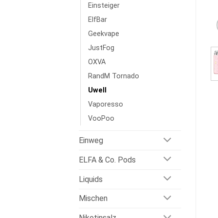
Einsteiger
ElfBar
Geekvape
JustFog
OXVA
RandM Tornado
Uwell
Vaporesso
VooPoo
Einweg
ELFA & Co. Pods
Liquids
Mischen
Nikotinsalz