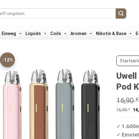
Einweg
Liquids
Coils
Aromen
Nikotin & Base
E
-12%
Startseit
Uwell
Pod K
16,90
€
Ur
16,90
€
14
Pr
wa
16,
1.600m
✓
Einstel
✓