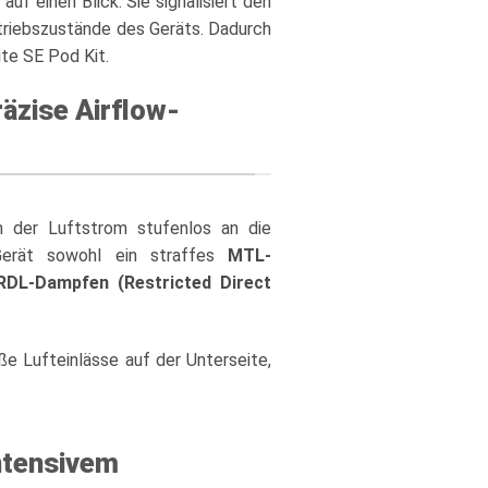
uf einen Blick. Sie signalisiert den
triebszustände des Geräts. Dadurch
ite SE Pod Kit.
räzise Airflow-
h der Luftstrom stufenlos an die
 Gerät sowohl ein straffes
MTL-
RDL-Dampfen (Restricted Direct
ße Lufteinlässe auf der Unterseite,
ntensivem