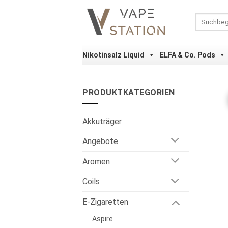
Zum
Inhalt
Suchen
nach:
springen
Nikotinsalz Liquid
ELFA & Co. Pods
PRODUKTKATEGORIEN
Akkuträger
Angebote
Aromen
Coils
E-Zigaretten
Aspire