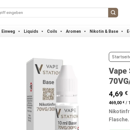
Einweg
Liquids
Coils
Aromen
Nikotin & Base
E
Startseit
Vape 
70VG
4,69
€
469,00
€
/
Nikotinfr
Flasche.