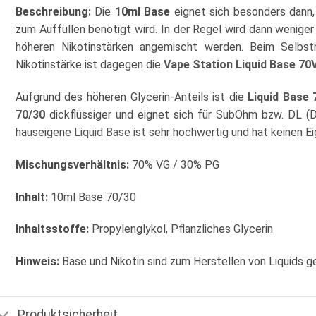
Beschreibung:
Die
10ml Base
eignet sich besonders dann
zum Auffüllen benötigt wird. In der Regel wird dann wenig
höheren Nikotinstärken angemischt werden. Beim Selbstm
Nikotinstärke ist dagegen die
Vape Station Liquid Base 7
Aufgrund des höheren Glycerin-Anteils ist die
Liquid Base 
70/30
dickflüssiger und eignet sich für SubOhm bzw. DL (
hauseigene
Liquid Base
ist sehr hochwertig und hat keinen 
Mischungsverhältnis:
70% VG / 30% PG
Inhalt:
10ml Base 70/30
Inhaltsstoffe:
Propylenglykol, Pflanzliches Glycerin
Hinweis:
Base und Nikotin sind zum Herstellen von Liquids g
Produktsicherheit