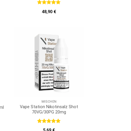
Bewertet
48,90
€
mit
5
von
5
MISCHEN
Vape Station Nikotinsalz Shot
ml
70VG/30PG 20mg
Bewertet
5,69
€