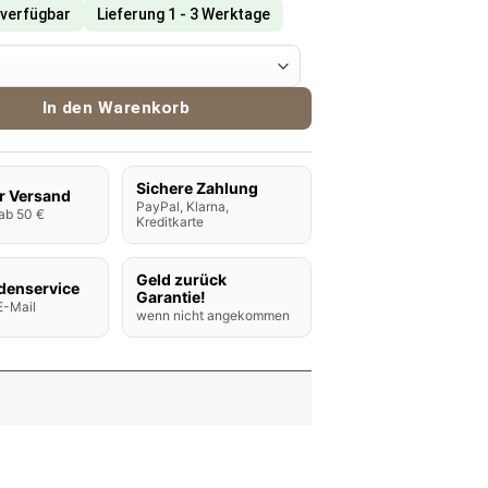
 verfügbar
Lieferung 1 - 3 Werktage
ion Liquid Base 70VG/30PG 10ml Menge
In den Warenkorb
Sichere Zahlung
r Versand
PayPal, Klarna,
ab 50 €
Kreditkarte
Geld zurück
denservice
Garantie!
E-Mail
wenn nicht angekommen