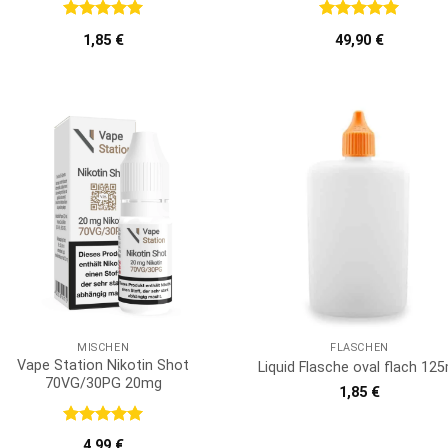
Bewertet
Bewertet
1,85
€
49,90
€
mit
5
von
mit
5
von
5
5
MISCHEN
FLASCHEN
Vape Station Nikotin Shot
Liquid Flasche oval flach 125
70VG/30PG 20mg
1,85
€
Bewertet
4,99
€