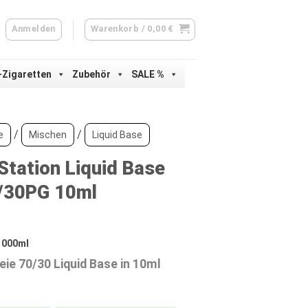
Anmelden
Warenkorb /
0,00
€
-Zigaretten
Zubehör
SALE %
/
/
e
Mischen
Liquid Base
Station Liquid Base
/30PG 10ml
1000
ml
eie 70/30 Liquid Base in 10ml