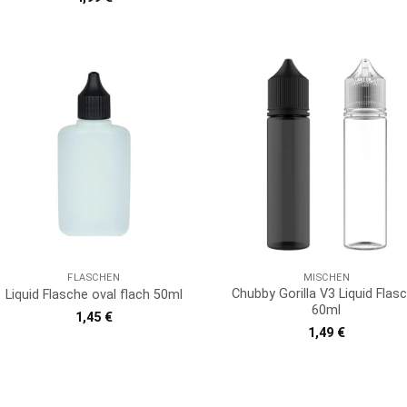
mit
5
von
5
FLASCHEN
MISCHEN
Chubby Gorilla V3 Liquid Flas
Liquid Flasche oval flach 50ml
60ml
1,45
€
1,49
€