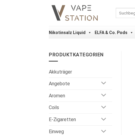
Zum
Inhalt
Suchen
nach:
springen
Nikotinsalz Liquid
ELFA & Co. Pods
PRODUKTKATEGORIEN
Akkuträger
Angebote
Aromen
Coils
E-Zigaretten
Einweg