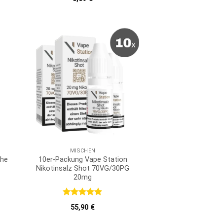
mit
5
von
5
MISCHEN
che
10er-Packung Vape Station
Nikotinsalz Shot 70VG/30PG
20mg
Bewertet
55,90
€
mit
5
von
5