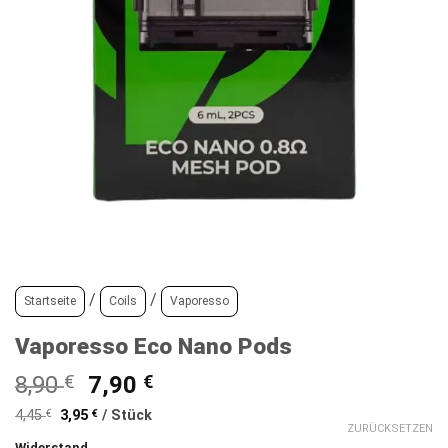
/
/
Startseite
Coils
Vaporesso
Vaporesso Eco Nano Pods
Ursprünglicher
Aktueller
8,90
€
7,90
€
Preis
Preis
4,45
€
3,95
€
/
Stück
war:
ist:
ZURÜCKSETZEN
Widerstand