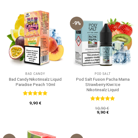
-9%
BAD CANDY
POD SALT
Bad Candy Nikotinsalz Liquid
Pod Salt Fusion Pacha Mama
Paradise Peach 10ml
Strawberry Kiwi Ice
Nikotinsalz Liquid
Bewertet
9,90
€
mit
5
von
Bewertet
10,90
€
5
mit
5
von
9,90
€
5