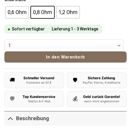
8,90 €
7,90 €.
0,6 Ohm
0,8 Ohm
1,2 Ohm
Sofort verfügbar
Lieferung 1 - 3 Werktage
Vaporesso Eco Nano Pods Menge
In den Warenkorb
Schneller Versand
Sichere Zahlung
🚚
🛡️
Kostenlos ab 50 €
PayPal, Klarna, Kreditkarte
Top Kundenservice
Geld zurück Garantie!
💬
💰
Telefon & E-Mail
wenn nicht angekommen
Beschreibung