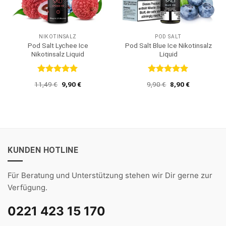
NIKOTINSALZ
POD SALT
Pod Salt Lychee Ice
Pod Salt Blue Ice Nikotinsalz
Nikotinsalz Liquid
Liquid
Bewertet
Bewertet
Ursprünglicher
Aktueller
Ursprünglicher
Aktueller
11,49
€
9,90
€
9,90
€
8,90
€
mit
5
von
mit
5
von
Preis
Preis
Preis
Preis
5
5
war:
ist:
war:
ist:
11,49 €
9,90 €.
9,90 €
8,90 €.
KUNDEN HOTLINE
Für Beratung und Unterstützung stehen wir Dir gerne zur
Verfügung.
0221 423 15 170