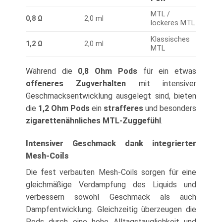
MTL /
0,8 Ω
2,0 ml
lockeres MTL
Klassisches
1,2 Ω
2,0 ml
MTL
Während die
0,8 Ohm Pods
für ein etwas
offeneres Zugverhalten
mit intensiver
Geschmacksentwicklung ausgelegt sind, bieten
die
1,2 Ohm Pods
ein
strafferes
und besonders
zigarettenähnliches MTL-Zuggefühl
.
Intensiver Geschmack dank integrierter
Mesh-Coils
Die fest verbauten Mesh-Coils sorgen für eine
gleichmäßige Verdampfung des Liquids und
verbessern sowohl Geschmack als auch
Dampfentwicklung. Gleichzeitig überzeugen die
Pods durch eine hohe Alltagstauglichkeit und