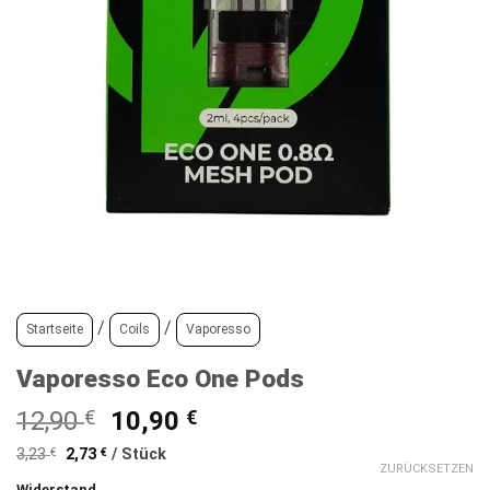
/
/
Startseite
Coils
Vaporesso
Vaporesso Eco One Pods
Ursprünglicher
Aktueller
12,90
€
10,90
€
Preis
Preis
3,23
€
2,73
€
/
Stück
war:
ist:
ZURÜCKSETZEN
Widerstand