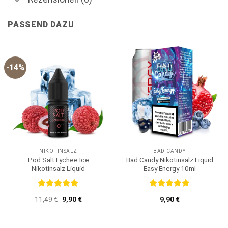
PASSEND DAZU
-14%
NIKOTINSALZ
BAD CANDY
Pod Salt Lychee Ice
Bad Candy Nikotinsalz Liquid
Nikotinsalz Liquid
Easy Energy 10ml
Bewertet
Bewertet
Ursprünglicher
Aktueller
11,49
€
9,90
€
9,90
€
mit
5
von
mit
5
von
Preis
Preis
5
5
war:
ist:
11,49 €
9,90 €.