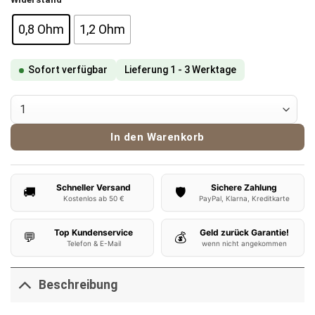
12,90 €
10,90 €.
0,8 Ohm
1,2 Ohm
Sofort verfügbar
Lieferung 1 - 3 Werktage
Vaporesso Eco One Pods Menge
In den Warenkorb
Schneller Versand
Sichere Zahlung
🚚
🛡️
Kostenlos ab 50 €
PayPal, Klarna, Kreditkarte
Top Kundenservice
Geld zurück Garantie!
💬
💰
Telefon & E-Mail
wenn nicht angekommen
Beschreibung