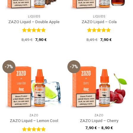
LIQUIDS
LIQUIDS
ZAZO Liquid – Double Apple
ZAZO Liquid – Cola
Bewertet
Bewertet
Ursprünglicher
Aktueller
Ursprünglicher
Aktueller
8,49
€
7,90
€
8,49
€
7,90
€
mit
5
von
mit
5
von
Preis
Preis
Preis
Preis
5
5
war:
ist:
war:
ist:
8,49 €
7,90 €.
8,49 €
7,90 €.
-7%
-7%
ZAZO
ZAZO
ZAZO Liquid – Lemon Cool
ZAZO Liquid – Cherry
7,90
€
–
8,90
€