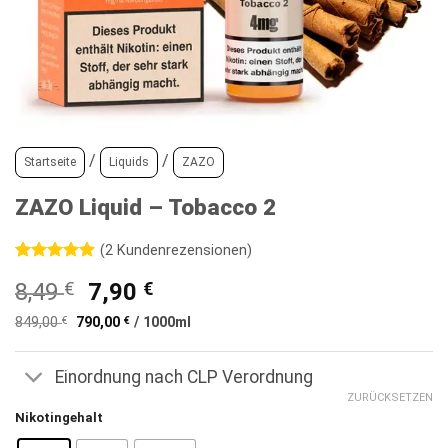
/
/
Startseite
Liquids
ZAZO
ZAZO Liquid – Tobacco 2
(
2
Kundenrezensionen)
Bewertet
2
Ursprünglicher
Aktueller
8,49
€
7,90
€
mit
5
von
5, basierend
Preis
Preis
auf
849,00
€
790,00
€
/
1000
ml
war:
ist:
Kundenbewertungen
8,49 €
7,90 €.
Einordnung nach CLP Verordnung
ZURÜCKSETZEN
Nikotingehalt