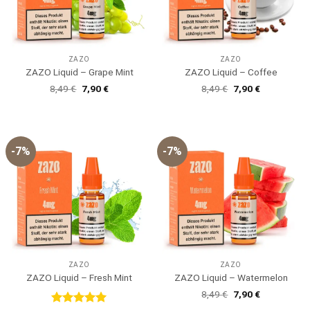
ZAZO
ZAZO
ZAZO Liquid – Grape Mint
ZAZO Liquid – Coffee
Ursprünglicher
Aktueller
Ursprünglicher
Aktueller
8,49
€
7,90
€
8,49
€
7,90
€
Preis
Preis
Preis
Preis
war:
ist:
war:
ist:
8,49 €
7,90 €.
8,49 €
7,90 €.
-7%
-7%
ZAZO
ZAZO
ZAZO Liquid – Fresh Mint
ZAZO Liquid – Watermelon
Ursprünglicher
Aktueller
8,49
€
7,90
€
Preis
Preis