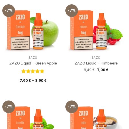
-7%
-7%
ZAZO
ZAZO
ZAZO Liquid – Green Apple
ZAZO Liquid – Himbeere
Ursprünglicher
Aktueller
8,49
€
7,90
€
Preis
Preis
war:
ist:
Bewertet
7,90
€
–
8,90
€
8,49 €
7,90 €.
mit
5
von
5
-7%
-7%