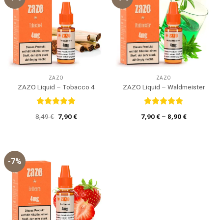
ZAZO
ZAZO
ZAZO Liquid – Tobacco 4
ZAZO Liquid – Waldmeister
Bewertet
Bewertet
Ursprünglicher
Aktueller
8,49
€
7,90
€
7,90
€
–
8,90
€
mit
5
von
mit
5
von
Preis
Preis
5
5
war:
ist:
8,49 €
7,90 €.
-7%