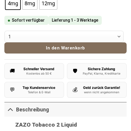
4mg
8mg
12mg
Sofort verfügbar
Lieferung 1 - 3 Werktage
ZAZO Liquid - Tobacco 2 Menge
In den Warenkorb
Schneller Versand
Sichere Zahlung
🚚
🛡️
Kostenlos ab 50 €
PayPal, Klarna, Kreditkarte
Top Kundenservice
Geld zurück Garantie!
💬
💰
Telefon & E-Mail
wenn nicht angekommen
Beschreibung
ZAZO Tobacco 2 Liquid