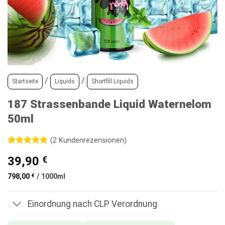
/
/
Startseite
Liquids
Shortfill Liquids
187 Strassenbande Liquid Waternelom
50ml
(
2
Kundenrezensionen)
Bewertet
2
39,90
€
mit
5
von
5, basierend
auf
798,00
€
/
1000
ml
Kundenbewertungen
Einordnung nach CLP Verordnung