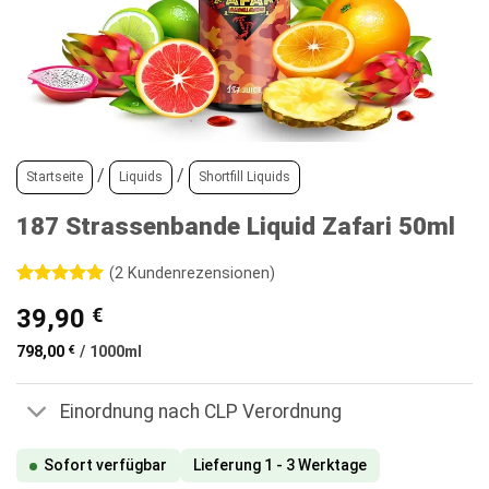
/
/
Startseite
Liquids
Shortfill Liquids
187 Strassenbande Liquid Zafari 50ml
(
2
Kundenrezensionen)
Bewertet
2
39,90
€
mit
5
von
5, basierend
auf
798,00
€
/
1000
ml
Kundenbewertungen
Einordnung nach CLP Verordnung
Sofort verfügbar
Lieferung 1 - 3 Werktage