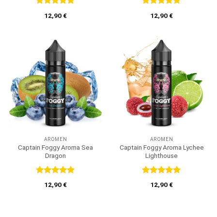
Bewertet
Bewertet
12,90
€
12,90
€
mit
5
von
mit
5
von
5
5
AROMEN
AROMEN
Captain Foggy Aroma Sea
Captain Foggy Aroma Lychee
Dragon
Lighthouse
Bewertet
Bewertet
12,90
€
12,90
€
mit
5
von
mit
5
von
5
5