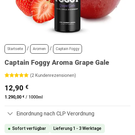
/
/
Startseite
Aromen
Captain Foggy
Captain Foggy Aroma Grape Gale
(
2
Kundenrezensionen)
Bewertet
2
12,90
€
mit
5
von
5, basierend
auf
1.290,00
€
/
1000
ml
Kundenbewertungen
Einordnung nach CLP Verordnung
Sofort verfügbar
Lieferung 1 - 3 Werktage