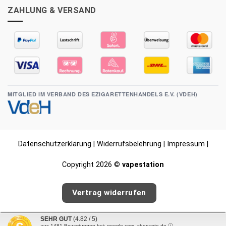
ZAHLUNG & VERSAND
MITGLIED IM VERBAND DES EZIGARETTENHANDELS E.V. (VDEH)
Datenschutzerklärung
|
Widerrufsbelehrung
|
Impressum
|
Copyright 2026 ©
vapestation
Vertrag widerrufen
SEHR GUT
(4.82 / 5)
aus
1481
Bewertungen bei: google.com, shopvote.de ⓘ