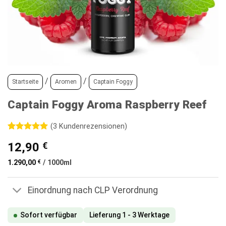
/
/
Startseite
Aromen
Captain Foggy
Captain Foggy Aroma Raspberry Reef
(
3
Kundenrezensionen)
Bewertet
3
12,90
€
mit
5
von
5, basierend
auf
1.290,00
€
/
1000
ml
Kundenbewertungen
Einordnung nach CLP Verordnung
Sofort verfügbar
Lieferung 1 - 3 Werktage