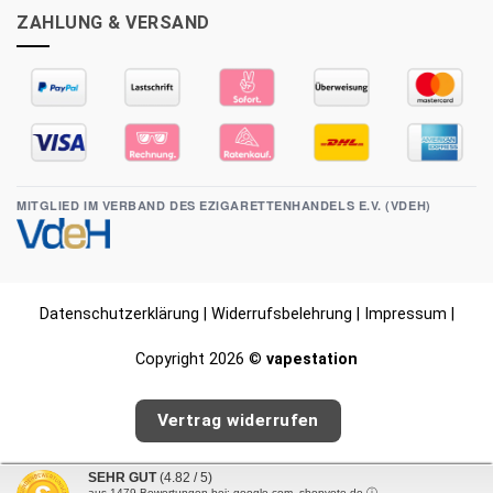
ZAHLUNG & VERSAND
MITGLIED IM VERBAND DES EZIGARETTENHANDELS E.V. (VDEH)
Datenschutzerklärung
|
Widerrufsbelehrung
|
Impressum
|
Copyright 2026 ©
vapestation
Vertrag widerrufen
SEHR GUT
(4.82 / 5)
aus
1479
Bewertungen bei: google.com, shopvote.de ⓘ