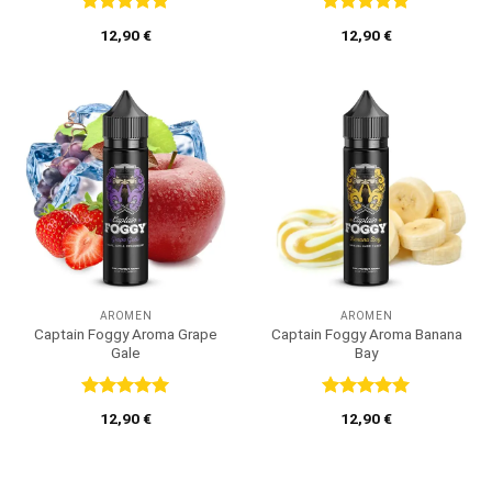
Bewertet
Bewertet
12,90
€
12,90
€
mit
5
von
mit
5
von
5
5
AROMEN
AROMEN
Captain Foggy Aroma Grape
Captain Foggy Aroma Banana
Gale
Bay
Bewertet
Bewertet
12,90
€
12,90
€
mit
5
von
mit
5
von
5
5