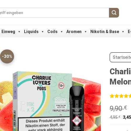
Einweg
Liquids
Coils
Aromen
Nikotin & Base
E
-30%
Startseit
Charl
Melo
Bewertet
1
9,90
€
mit
5
von
5, basieren
auf
4,95
€
3,4
Kundenbew