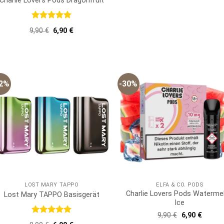
Charlie Lovers Pods Dragonfruit
Bewertet
Ursprünglicher
Aktueller
9,90
€
6,90
€
mit
5
von
Preis
Preis
5
war:
ist:
9,90 €
6,90 €.
22%
-30%
LOST MARY TAPPO
ELFA & CO. PODS
Charlie Lovers Pods Waterme
Lost Mary TAPPO Basisgerät
Ice
Ursprünglich
Aktuell
9,90
€
6,90
€
Bewertet
Preis
Preis