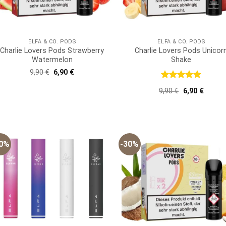
ELFA & CO. PODS
ELFA & CO. PODS
Charlie Lovers Pods Strawberry
Charlie Lovers Pods Unicor
Watermelon
Shake
Ursprünglicher
Aktueller
9,90
€
6,90
€
Preis
Preis
war:
ist:
Bewertet
Ursprünglich
Aktuell
9,90
€
6,90
€
9,90 €
6,90 €.
mit
5
von
Preis
Preis
5
war:
ist:
9,90 €
6,90 €.
30%
-30%