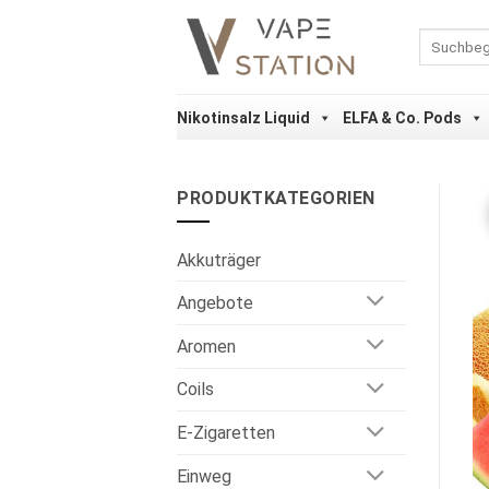
Zum
Inhalt
Suchen
nach:
springen
Nikotinsalz Liquid
ELFA & Co. Pods
PRODUKTKATEGORIEN
Akkuträger
Angebote
Aromen
Coils
E-Zigaretten
Einweg