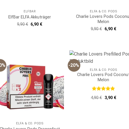
ELFBAR
ELFA & CO. PODS
Charlie Lovers Pods Coconu
ElfBar ELFA Akkuträger
Melon
Ursprünglicher
Aktueller
9,90
€
6,90
€
Preis
Preis
Ursprünglich
Aktuell
9,90
€
6,90
€
war:
ist:
Preis
Preis
9,90 €
6,90 €.
war:
ist:
9,90 €
6,90 €.
30%
-20%
ELFA & CO. PODS
Charlie Lovers Pod Coconu
Melon
Bewertet
Ursprünglich
Aktuell
4,90
€
3,90
€
mit
5
von
Preis
Preis
5
war:
ist:
4,90 €
3,90 €.
ELFA & CO. PODS