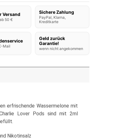
Sichere Zahlung
r Versand
PayPal, Klarna,
ab 50 €
Kreditkarte
Geld zurück
denservice
Garantie!
E-Mail
wenn nicht angekommen
nen erfrischende Wassermelone mit
Charlie Lover Pods sind mit 2ml
füllt.
und Nikotinsalz