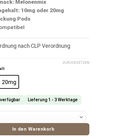
ack: Melonenmix
ngehalt: 10mg oder 20mg
ckung Pods
ompatibel
ordnung nach CLP Verordnung
ZURÜCKSETZEN
alt
20mg
 verfügbar
Lieferung 1 - 3 Werktage
overs Pods Triple Melon Menge
In den Warenkorb