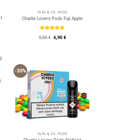
ELFA & CO. PODS
t
Charlie Lovers Pods Fuji Apple
er
er
Bewertet
Ursprünglicher
Aktueller
9,90
€
6,90
€
mit
5
von
Preis
Preis
5
war:
ist:
9,90 €
6,90 €.
-30%
t
er
er
ELFA & CO. PODS