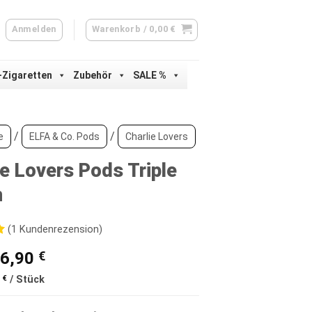
Anmelden
Warenkorb /
0,00
€
-Zigaretten
Zubehör
SALE %
/
/
e
ELFA & Co. Pods
Charlie Lovers
ie Lovers Pods Triple
n
(
1
Kundenrezension)
Ursprünglicher
Aktueller
6,90
€
d
Preis
Preis
5
€
/
Stück
war:
ist:
ertung
9,90 €
6,90 €.