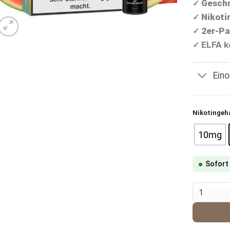
Geschm
✓
Nikoti
✓
2er-Pa
✓
ELFA k
✓
Ein
Nikotingeh
10mg
Sofort
Charlie L