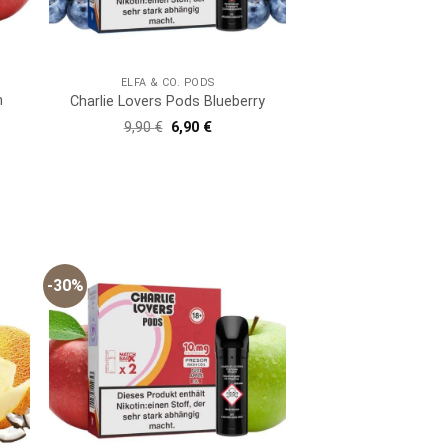
ELFA & CO. PODS
n
Charlie Lovers Pods Blueberry
Ursprünglicher
Aktueller
9,90
€
6,90
€
Preis
Preis
war:
ist:
9,90 €
6,90 €.
er
er
-30%