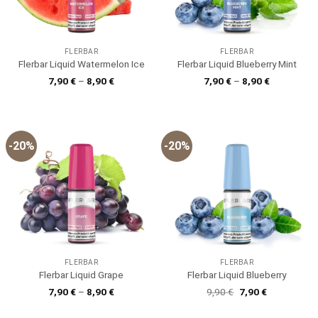
FLERBAR
FLERBAR
Flerbar Liquid Watermelon Ice
Flerbar Liquid Blueberry Mint
7,90
€
–
8,90
€
7,90
€
–
8,90
€
-20%
-20%
FLERBAR
FLERBAR
Flerbar Liquid Grape
Flerbar Liquid Blueberry
Ursprünglicher
Aktueller
7,90
€
–
8,90
€
9,90
€
7,90
€
Preis
Preis
war:
ist: