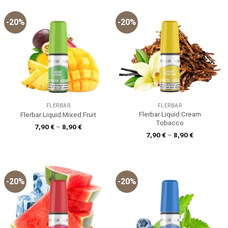
-20%
-20%
FLERBAR
FLERBAR
Flerbar Liquid Cream
Flerbar Liquid Mixed Fruit
Tobacco
7,90
€
–
8,90
€
7,90
€
–
8,90
€
-20%
-20%