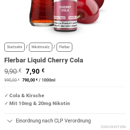
/
/
Startseite
Nikotinsalz
Flerbar
Flerbar Liquid Cherry Cola
Ursprünglicher
Aktueller
9,90
€
7,90
€
Preis
Preis
990,00
€
790,00
€
/
1000
ml
war:
ist:
9,90 €
7,90 €.
Cola & Kirsche
✓
Mit 10mg & 20mg Nikotin
✓
Einordnung nach CLP Verordnung
ZURÜCKSETZEN