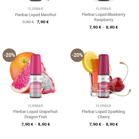
FLERBAR
FLERBAR
Flerbar Liquid Blueberry
Flerbar Liquid Menthol
Raspberry
Ursprünglicher
Aktueller
9,90
€
7,90
€
Preis
Preis
7,90
€
–
8,90
€
war:
ist:
9,90 €
7,90 €.
-20%
-20%
FLERBAR
FLERBAR
Flerbar Liquid Grapefruit
Flerbar Liquid Sparkling
Dragon Fruit
Cherry
7,90
€
–
8,90
€
7,90
€
–
8,90
€