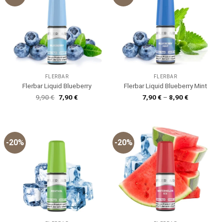
FLERBAR
FLERBAR
Flerbar Liquid Blueberry
Flerbar Liquid Blueberry Mint
Ursprünglicher
Aktueller
9,90
€
7,90
€
7,90
€
–
8,90
€
Preis
Preis
war:
ist:
9,90 €
7,90 €.
-20%
-20%