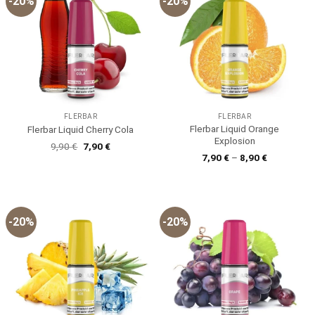
-20%
-20%
FLERBAR
FLERBAR
Flerbar Liquid Orange
Flerbar Liquid Cherry Cola
Explosion
Ursprünglicher
Aktueller
9,90
€
7,90
€
Preis
Preis
7,90
€
–
8,90
€
war:
ist:
9,90 €
7,90 €.
-20%
-20%