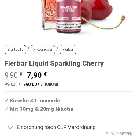
/
/
Startseite
Nikotinsalz
Flerbar
Flerbar Liquid Sparkling Cherry
Ursprünglicher
Aktueller
9,90
€
7,90
€
Preis
Preis
990,00
€
790,00
€
/
1000
ml
war:
ist:
9,90 €
7,90 €.
Kirsche & Limonade
✓
Mit 10mg & 20mg Nikotin
✓
Einordnung nach CLP Verordnung
ZURÜCKSETZEN