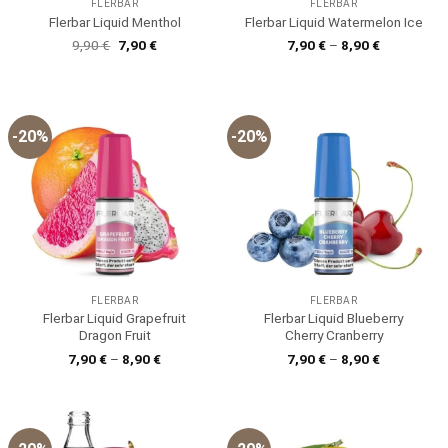
FLERBAR
FLERBAR
Flerbar Liquid Menthol
Flerbar Liquid Watermelon Ice
Ursprünglicher
Aktueller
9,90
€
7,90
€
7,90
€
–
8,90
€
Preis
Preis
war:
ist:
9,90 €
7,90 €.
-20%
-20%
FLERBAR
FLERBAR
Flerbar Liquid Grapefruit
Flerbar Liquid Blueberry
Dragon Fruit
Cherry Cranberry
7,90
€
–
8,90
€
7,90
€
–
8,90
€