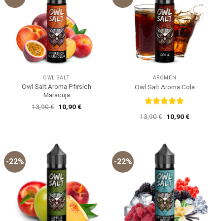
OWL SALT
AROMEN
Owl Salt Aroma Pfirsich
Owl Salt Aroma Cola
Maracuja
Ursprünglicher
Aktueller
13,90
€
10,90
€
Preis
Preis
Bewertet
Ursprünglicher
Aktueller
13,90
€
10,90
€
war:
ist:
mit
5
von
Preis
Preis
13,90 €
10,90 €.
5
war:
ist:
13,90 €
10,90 €.
-22%
-22%