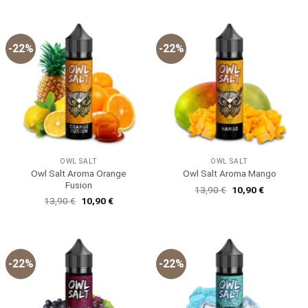
5
war:
ist:
13,90 €
10,90 €.
-22%
-22%
OWL SALT
OWL SALT
Owl Salt Aroma Orange
Owl Salt Aroma Mango
Fusion
Ursprünglicher
Aktueller
13,90
€
10,90
€
Preis
Preis
Ursprünglicher
Aktueller
13,90
€
10,90
€
war:
ist:
Preis
Preis
13,90 €
10,90 €.
war:
ist:
13,90 €
10,90 €.
-22%
-22%