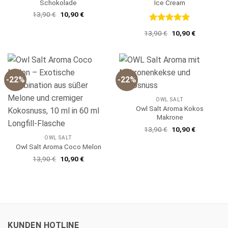
Schokolade
Ice Cream
Ursprünglicher
Aktueller
13,90
€
10,90
€
Preis
Preis
war:
ist:
Bewertet
Ursprünglicher
Aktueller
13,90
€
10,90
€
13,90 €
10,90 €.
mit
5
von
Preis
Preis
5
war:
ist:
13,90 €
10,90 €.
-22%
-22%
OWL SALT
Owl Salt Aroma Kokos
Makrone
Ursprünglicher
Aktueller
13,90
€
10,90
€
Preis
Preis
OWL SALT
war:
ist:
Owl Salt Aroma Coco Melon
13,90 €
10,90 €.
Ursprünglicher
Aktueller
13,90
€
10,90
€
Preis
Preis
war:
ist:
13,90 €
10,90 €.
KUNDEN HOTLINE