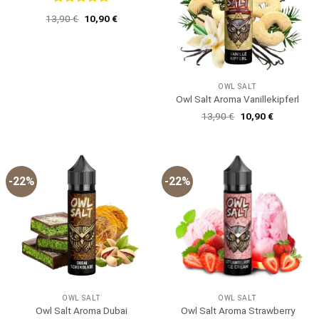
Bewertet
Ursprünglicher
Aktueller
13,90
€
10,90
€
mit
5
von
Preis
Preis
5
war:
ist:
13,90 €
10,90 €.
OWL SALT
Owl Salt Aroma Vanillekipferl
Ursprünglicher
Aktueller
13,90
€
10,90
€
Preis
Preis
war:
ist:
13,90 €
10,90 €.
-22%
-22%
OWL SALT
OWL SALT
Owl Salt Aroma Dubai
Owl Salt Aroma Strawberry