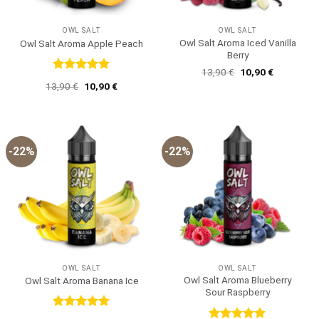
OWL SALT
OWL SALT
Owl Salt Aroma Iced Vanilla
Owl Salt Aroma Apple Peach
Berry
Ursprünglicher
Aktueller
13,90
€
10,90
€
Preis
Preis
Bewertet
Ursprünglicher
Aktueller
13,90
€
10,90
€
war:
ist:
mit
5
von
Preis
Preis
13,90 €
10,90 €.
5
war:
ist:
13,90 €
10,90 €.
-22%
-22%
OWL SALT
OWL SALT
Owl Salt Aroma Blueberry
Owl Salt Aroma Banana Ice
Sour Raspberry
Bewertet