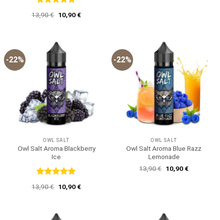
war:
ist:
13,90 €
10,90 €.
Bewertet
Ursprünglicher
Aktueller
13,90
€
10,90
€
mit
5
von
Preis
Preis
5
war:
ist:
13,90 €
10,90 €.
-22%
-22%
OWL SALT
OWL SALT
Owl Salt Aroma Blackberry
Owl Salt Aroma Blue Razz
Ice
Lemonade
Ursprünglicher
Aktueller
13,90
€
10,90
€
Preis
Preis
war:
ist:
Bewertet
Ursprünglicher
Aktueller
13,90
€
10,90
€
13,90 €
10,90 €.
mit
5
von
Preis
Preis
5
war:
ist:
13,90 €
10,90 €.