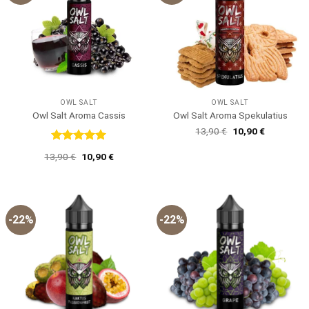
OWL SALT
OWL SALT
Owl Salt Aroma Cassis
Owl Salt Aroma Spekulatius
Ursprünglicher
Aktueller
13,90
€
10,90
€
Preis
Preis
war:
ist:
Bewertet
Ursprünglicher
Aktueller
13,90
€
10,90
€
13,90 €
10,90 €.
mit
5
von
Preis
Preis
5
war:
ist:
13,90 €
10,90 €.
-22%
-22%