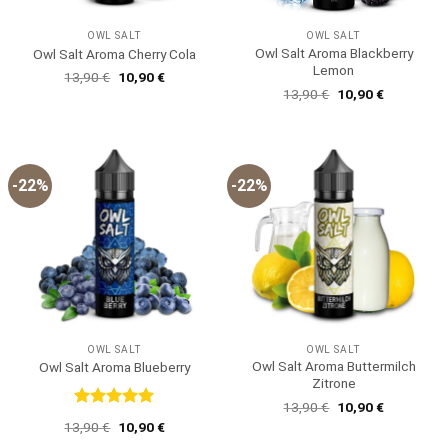
OWL SALT
OWL SALT
Owl Salt Aroma Blackberry
Owl Salt Aroma Cherry Cola
Lemon
Ursprünglicher
Aktueller
13,90
€
10,90
€
Preis
Preis
Ursprünglicher
Aktueller
13,90
€
10,90
€
war:
ist:
Preis
Preis
13,90 €
10,90 €.
war:
ist:
13,90 €
10,90 €.
-22%
-22%
OWL SALT
OWL SALT
Owl Salt Aroma Buttermilch
Owl Salt Aroma Blueberry
Zitrone
Ursprünglicher
Aktueller
13,90
€
10,90
€
Preis
Preis
Bewertet
Ursprünglicher
Aktueller
13,90
€
10,90
€
war:
ist:
mit
5
von
Preis
Preis
13,90 €
10,90 €.