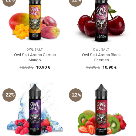
OWL SALT
OWL SALT
Owl Salt Aroma Cactus
Owl Salt Aroma Black
Mango
Cherries
Ursprünglicher
Aktueller
Ursprünglicher
Aktueller
13,90
€
10,90
€
13,90
€
10,90
€
Preis
Preis
Preis
Preis
war:
ist:
war:
ist:
13,90 €
10,90 €.
13,90 €
10,90 €.
-22%
-22%