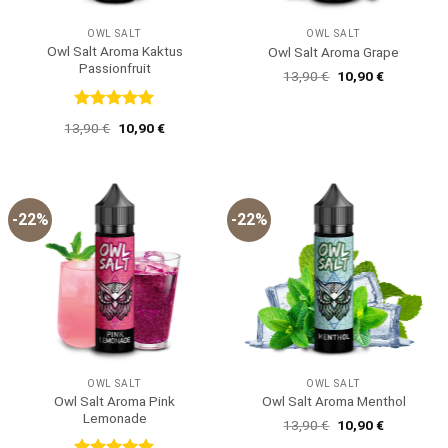
OWL SALT
OWL SALT
Owl Salt Aroma Kaktus
Owl Salt Aroma Grape
Passionfruit
Ursprünglicher
Aktueller
13,90
€
10,90
€
Preis
Preis
war:
ist:
13,90 €
10,90 €.
Bewertet
Ursprünglicher
Aktueller
13,90
€
10,90
€
mit
5
von
Preis
Preis
5
war:
ist:
13,90 €
10,90 €.
-22%
-22%
OWL SALT
OWL SALT
Owl Salt Aroma Pink
Owl Salt Aroma Menthol
Lemonade
Ursprünglicher
Aktueller
13,90
€
10,90
€
Preis
Preis