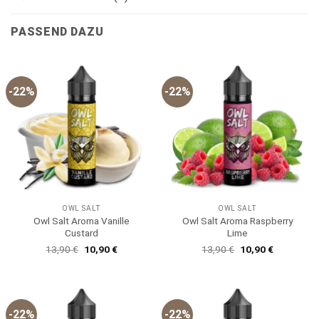
PASSEND DAZU
-22%
-22%
OWL SALT
OWL SALT
Owl Salt Aroma Vanille
Owl Salt Aroma Raspberry
Custard
Lime
Ursprünglicher
Aktueller
Ursprünglicher
Aktueller
13,90
€
10,90
€
13,90
€
10,90
€
Preis
Preis
Preis
Preis
war:
ist:
war:
ist:
13,90 €
10,90 €.
13,90 €
10,90 €.
-22%
-22%