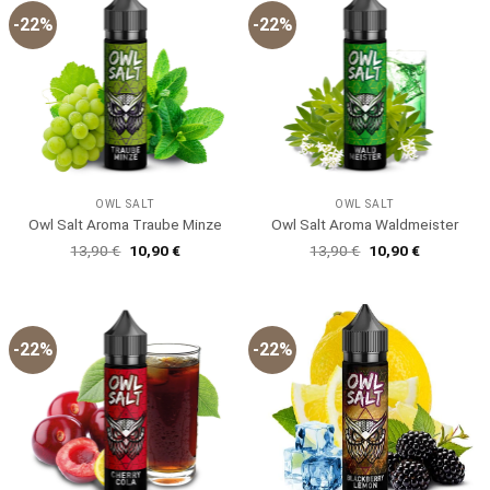
-22%
-22%
OWL SALT
OWL SALT
Owl Salt Aroma Traube Minze
Owl Salt Aroma Waldmeister
Ursprünglicher
Aktueller
Ursprünglicher
Aktueller
13,90
€
10,90
€
13,90
€
10,90
€
Preis
Preis
Preis
Preis
war:
ist:
war:
ist:
13,90 €
10,90 €.
13,90 €
10,90 €.
-22%
-22%