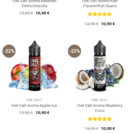
Owl Salt Aroma Blaubeer
Owl Salt Aroma Kiwi
Zimtschnecke
Passionfruit Guava
Ursprünglicher
Aktueller
13,90
€
10,90
€
Preis
Preis
war:
ist:
Bewertet
Ursprünglicher
Aktueller
13,90
€
10,90
€
13,90 €
10,90 €.
mit
5
von
Preis
Preis
5
war:
ist:
13,90 €
10,90 €.
-22%
-22%
OWL SALT
OWL SALT
Owl Salt Aroma Blueberry
Owl Salt Aroma Apple Ice
Coco
Ursprünglicher
Aktueller
13,90
€
10,90
€
Preis
Preis
war:
ist:
13,90 €
10,90 €.
Bewertet
Ursprünglicher
Aktueller
13,90
€
10,90
€
mit
5
von
Preis
Preis