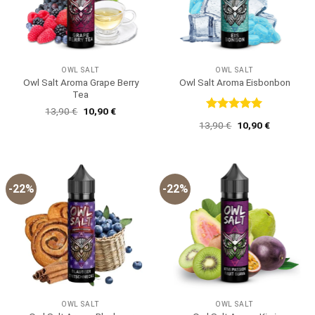
OWL SALT
OWL SALT
Owl Salt Aroma Grape Berry
Owl Salt Aroma Eisbonbon
Tea
Ursprünglicher
Aktueller
13,90
€
10,90
€
Preis
Preis
Bewertet
Ursprünglicher
Aktueller
13,90
€
10,90
€
war:
ist:
mit
5
von
Preis
Preis
13,90 €
10,90 €.
5
war:
ist:
13,90 €
10,90 €.
-22%
-22%
OWL SALT
OWL SALT