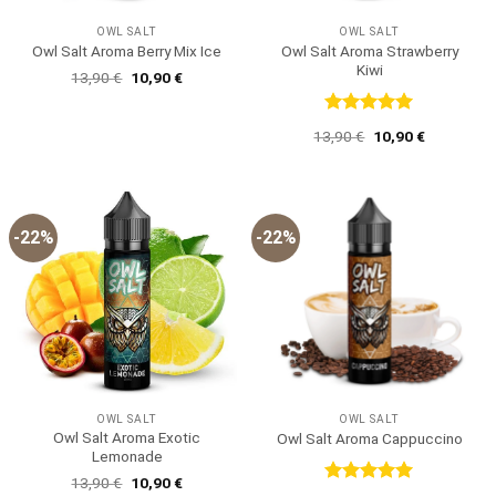
OWL SALT
OWL SALT
Owl Salt Aroma Strawberry
Owl Salt Aroma Berry Mix Ice
Kiwi
Ursprünglicher
Aktueller
13,90
€
10,90
€
Preis
Preis
war:
ist:
13,90 €
10,90 €.
Bewertet
Ursprünglicher
Aktueller
13,90
€
10,90
€
mit
5
von
Preis
Preis
5
war:
ist:
13,90 €
10,90 €.
-22%
-22%
OWL SALT
OWL SALT
Owl Salt Aroma Exotic
Owl Salt Aroma Cappuccino
Lemonade
Ursprünglicher
Aktueller
13,90
€
10,90
€