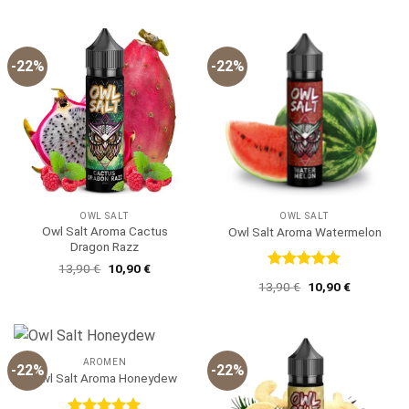
5
war:
ist:
13,90 €
10,90 €.
-22%
-22%
OWL SALT
OWL SALT
Owl Salt Aroma Cactus
Owl Salt Aroma Watermelon
Dragon Razz
Ursprünglicher
Aktueller
13,90
€
10,90
€
Preis
Preis
Bewertet
Ursprünglicher
Aktueller
13,90
€
10,90
€
war:
ist:
mit
5
von
Preis
Preis
13,90 €
10,90 €.
5
war:
ist:
13,90 €
10,90 €.
AROMEN
-22%
-22%
Owl Salt Aroma Honeydew