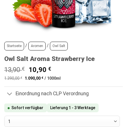
/
/
Startseite
Aromen
Owl Salt
Owl Salt Aroma Strawberry Ice
Ursprünglicher
Aktueller
13,90
€
10,90
€
Preis
Preis
1.390,00
€
1.090,00
€
/
1000
ml
war:
ist:
13,90 €
10,90 €.
Einordnung nach CLP Verordnung
Sofort verfügbar
Lieferung 1 - 3 Werktage
Owl Salt Aroma Strawberry Ice Menge