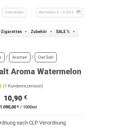
Anmelden
Warenkorb /
0,00
€
-Zigaretten
Zubehör
SALE %
/
/
e
Aromen
Owl Salt
alt Aroma Watermelon
(
1
Kundenrezension)
Ursprünglicher
Aktueller
10,90
€
d
Preis
Preis
1.090,00
€
/
1000
ml
war:
ist:
ertung
13,90 €
10,90 €.
ordnung nach CLP Verordnung