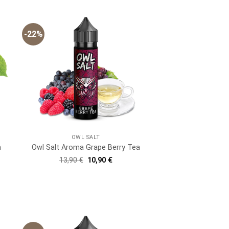
-22%
OWL SALT
a
Owl Salt Aroma Grape Berry Tea
er
ller
Ursprünglicher
Aktueller
13,90
€
10,90
€
Preis
Preis
war:
ist:
 €.
13,90 €
10,90 €.