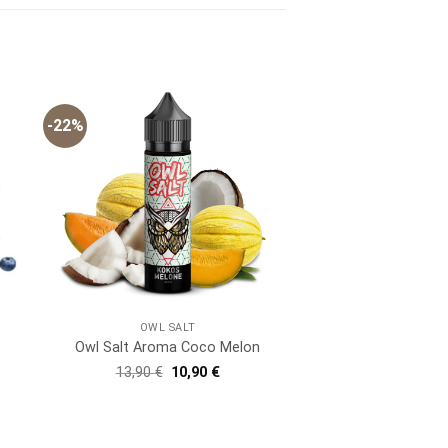
-22%
OWL SALT
Owl Salt Aroma Coco Melon
Ursprünglicher
Aktueller
13,90
€
10,90
€
Preis
Preis
er
ller
war:
ist:
13,90 €
10,90 €.
 €.