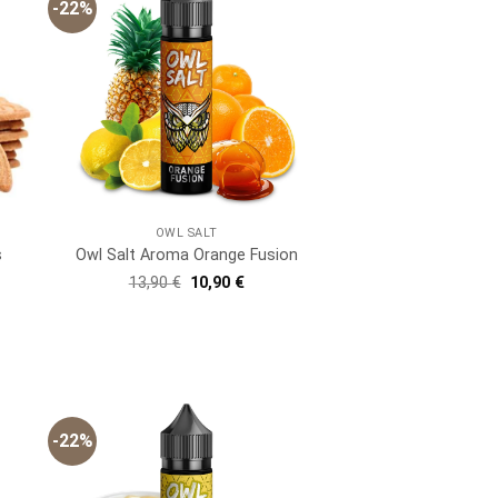
-22%
OWL SALT
s
Owl Salt Aroma Orange Fusion
er
ller
Ursprünglicher
Aktueller
13,90
€
10,90
€
Preis
Preis
war:
ist:
 €.
13,90 €
10,90 €.
-22%