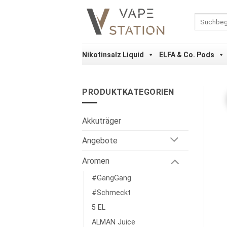
Zum
Inhalt
Suchen
nach:
springen
Nikotinsalz Liquid
ELFA & Co. Pods
PRODUKTKATEGORIEN
Akkuträger
Angebote
Aromen
#GangGang
#Schmeckt
5 EL
ALMAN Juice