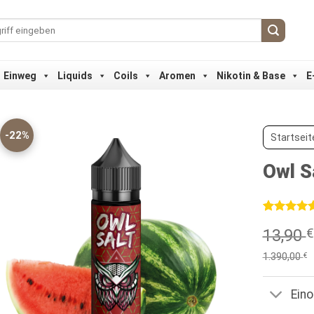
Einweg
Liquids
Coils
Aromen
Nikotin & Base
E
-22%
Startseit
Owl S
Bewertet
1
13,90
€
mit
5
von
5, basieren
auf
1.390,00
€
Kundenbew
Ein