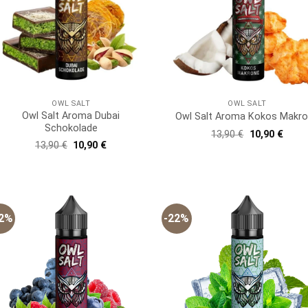
OWL SALT
OWL SALT
Owl Salt Aroma Dubai
Owl Salt Aroma Kokos Makr
Schokolade
Ursprünglich
Aktue
13,90
€
10,90
€
Preis
Preis
Ursprünglicher
Aktueller
13,90
€
10,90
€
war:
ist:
Preis
Preis
13,90 €
10,90
war:
ist:
13,90 €
10,90 €.
22%
-22%