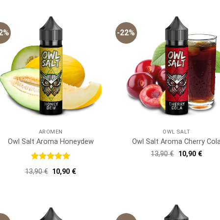
13,90 €
10,90 €.
22%
-22%
AROMEN
OWL SALT
Owl Salt Aroma Honeydew
Owl Salt Aroma Cherry Col
Ursprünglich
Aktue
13,90
€
10,90
€
Preis
Preis
war:
ist:
Bewertet
Ursprünglicher
Aktueller
13,90
€
10,90
€
13,90 €
10,90
mit
5
von
Preis
Preis
5
war:
ist:
13,90 €
10,90 €.