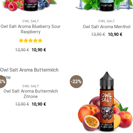
OWL SALT
OWL SALT
Owl Salt Aroma Blueberry Sour
Owl Salt Aroma Menthol
Raspberry
Ursprünglich
Aktue
13,90
€
10,90
€
Preis
Preis
war:
ist:
13,90 €
10,90
Bewertet
Ursprünglicher
Aktueller
13,90
€
10,90
€
mit
5
von
Preis
Preis
5
war:
ist:
13,90 €
10,90 €.
22%
-22%
OWL SALT
Owl Salt Aroma Buttermilch
Zitrone
Ursprünglicher
Aktueller
13,90
€
10,90
€
Preis
Preis
war:
ist:
13,90 €
10,90 €.