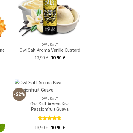
OWL SALT
one
Owl Salt Aroma Vanille Custard
er
ller
Ursprünglicher
Aktueller
13,90
€
10,90
€
Preis
Preis
war:
ist:
 €.
13,90 €
10,90 €.
-22%
OWL SALT
Owl Salt Aroma Kiwi
Passionfruit Guava
Bewertet
Ursprünglicher
Aktueller
13,90
€
10,90
€
mit
5
von
Preis
Preis