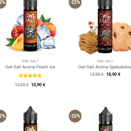
22%
-22%
OWL SALT
OWL SALT
Owl Salt Aroma Peach Ice
Owl Salt Aroma Spekulatiu
Ursprünglich
Aktue
13,90
€
10,90
€
Preis
Preis
war:
ist:
Bewertet
Ursprünglicher
Aktueller
13,90
€
10,90
€
13,90 €
10,90
mit
5
von
Preis
Preis
5
war:
ist:
13,90 €
10,90 €.
22%
-22%