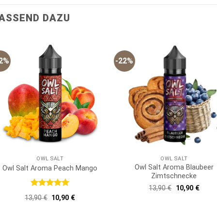
ASSEND DAZU
22%
-22%
OWL SALT
OWL SALT
Owl Salt Aroma Blaubeer
Owl Salt Aroma Peach Mango
Zimtschnecke
Ursprünglich
Aktue
13,90
€
10,90
€
Bewertet
Preis
Preis
Ursprünglicher
Aktueller
13,90
€
10,90
€
war:
ist:
mit
5
von
Preis
Preis
13,90 €
10,90
5
war:
ist: