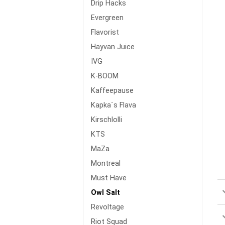
Drip Hacks
Evergreen
Flavorist
Hayvan Juice
IVG
K-BOOM
Kaffeepause
Kapka´s Flava
Kirschlolli
KTS
MaZa
Montreal
Must Have
Owl Salt
Revoltage
Riot Squad