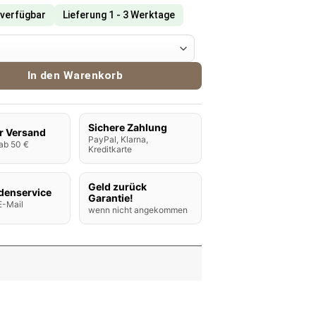
 verfügbar
Lieferung 1 - 3 Werktage
Aroma Watermelon Menge
In den Warenkorb
Sichere Zahlung
r Versand
PayPal, Klarna,
ab 50 €
Kreditkarte
Geld zurück
denservice
Garantie!
E-Mail
wenn nicht angekommen