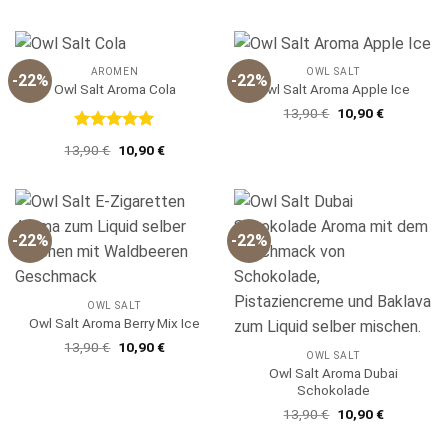
Preis
Preis
5
war:
ist:
13,90 €
10,90 €.
AROMEN
OWL SALT
-22%
-22%
Owl Salt Aroma Cola
Owl Salt Aroma Apple Ice
Ursprünglicher
Aktueller
13,90
€
10,90
€
Preis
Preis
war:
ist:
Bewertet
Ursprünglicher
Aktueller
13,90
€
10,90
€
13,90 €
10,90 €.
mit
5
von
Preis
Preis
5
war:
ist:
13,90 €
10,90 €.
-22%
-22%
OWL SALT
Owl Salt Aroma Berry Mix Ice
Ursprünglicher
Aktueller
13,90
€
10,90
€
OWL SALT
Preis
Preis
war:
ist:
Owl Salt Aroma Dubai
13,90 €
10,90 €.
Schokolade
Ursprünglicher
Aktueller
13,90
€
10,90
€
Preis
Preis
war:
ist: