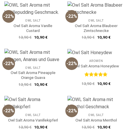
13,90 €
10,90 €.
-22%
-22%
OWL SALT
OWL SALT
Owl Salt Aroma Vanille
Owl Salt Aroma Blaubeer
Custard
Zimtschnecke
Ursprünglicher
Aktueller
Ursprünglicher
Aktueller
13,90
€
10,90
€
13,90
€
10,90
€
Preis
Preis
Preis
Preis
war:
ist:
war:
ist:
13,90 €
10,90 €.
13,90 €
10,90 €.
AROMEN
-22%
-22%
Owl Salt Aroma Honeydew
OWL SALT
Owl Salt Aroma Pineapple
Orange Guava
Bewertet
Ursprünglicher
Aktueller
13,90
€
10,90
€
Ursprünglicher
Aktueller
13,90
€
10,90
€
mit
5
von
Preis
Preis
Preis
Preis
5
war:
ist:
war:
ist:
13,90 €
10,90 €.
13,90 €
10,90 €.
-22%
-22%
OWL SALT
OWL SALT
Owl Salt Aroma Vanillekipferl
Owl Salt Aroma Menthol
Ursprünglicher
Aktueller
Ursprünglicher
Aktueller
13,90
€
10,90
€
13,90
€
10,90
€