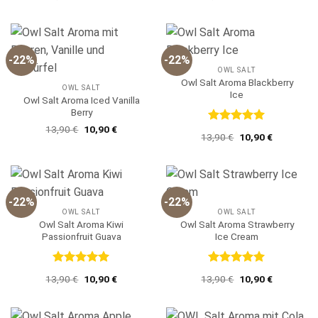
Preis
Preis
Preis
Preis
war:
ist:
war:
ist:
13,90 €
10,90 €.
13,90 €
10,90 €.
-22%
-22%
OWL SALT
Owl Salt Aroma Blackberry
OWL SALT
Ice
Owl Salt Aroma Iced Vanilla
Berry
Ursprünglicher
Aktueller
13,90
€
10,90
€
Bewertet
Ursprünglicher
Aktueller
13,90
€
10,90
€
Preis
Preis
mit
5
von
Preis
Preis
war:
ist:
5
war:
ist:
13,90 €
10,90 €.
13,90 €
10,90 €.
-22%
-22%
OWL SALT
OWL SALT
Owl Salt Aroma Kiwi
Owl Salt Aroma Strawberry
Passionfruit Guava
Ice Cream
Bewertet
Bewertet
Ursprünglicher
Aktueller
Ursprünglicher
Aktueller
13,90
€
10,90
€
13,90
€
10,90
€
mit
5
von
mit
5
von
Preis
Preis
Preis
Preis
5
5
war:
ist:
war:
ist:
13,90 €
10,90 €.
13,90 €
10,90 €.