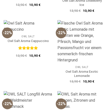
Owl Salt Aroma Strawberry
Ursprünglicher
Aktueller
Ice
13,90
€
10,90
€
Preis
Preis
Ursprünglicher
Aktueller
13,90
€
10,90
€
war:
ist:
Preis
Preis
13,90 €
10,90 €.
war:
ist:
13,90 €
10,90 €.
-22%
-22%
OWL SALT
Owl Salt Aroma Cappuccino
Bewertet
Ursprünglicher
Aktueller
13,90
€
10,90
€
mit
5
von
Preis
Preis
5
war:
ist:
13,90 €
10,90 €.
OWL SALT
Owl Salt Aroma Exotic
Lemonade
Ursprünglicher
Aktueller
13,90
€
10,90
€
Preis
Preis
war:
ist:
13,90 €
10,90 €.
-22%
-22%