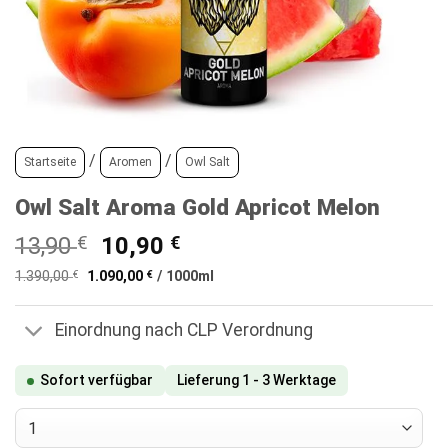
/
/
Startseite
Aromen
Owl Salt
Owl Salt Aroma Gold Apricot Melon
Ursprünglicher
Aktueller
13,90
€
10,90
€
Preis
Preis
1.390,00
€
1.090,00
€
/
1000
ml
war:
ist:
13,90 €
10,90 €.
Einordnung nach CLP Verordnung
Sofort verfügbar
Lieferung 1 - 3 Werktage
Owl Salt Aroma Gold Apricot Melon Menge