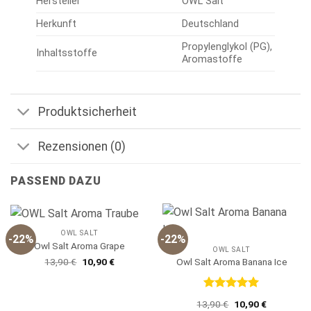
Hersteller
OWL Salt
Herkunft
Deutschland
Propylenglykol (PG),
Inhaltsstoffe
Aromastoffe
Produktsicherheit
Rezensionen (0)
PASSEND DAZU
OWL SALT
-22%
-22%
Owl Salt Aroma Grape
OWL SALT
Ursprünglicher
Aktueller
Owl Salt Aroma Banana Ice
13,90
€
10,90
€
Preis
Preis
war:
ist:
13,90 €
10,90 €.
Bewertet
Ursprünglicher
Aktueller
13,90
€
10,90
€
mit
5
von