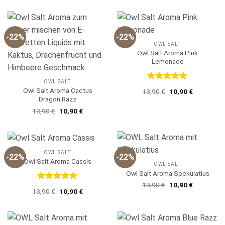
war:
ist:
13,90 €
10,90 €.
-22%
-22%
OWL SALT
Owl Salt Aroma Pink
Lemonade
OWL SALT
Bewertet
Owl Salt Aroma Cactus
Ursprünglicher
Aktueller
13,90
€
10,90
€
mit
5
von
Preis
Preis
Dragon Razz
5
war:
ist:
Ursprünglicher
Aktueller
13,90 €
10,90 €.
13,90
€
10,90
€
Preis
Preis
war:
ist:
13,90 €
10,90 €.
OWL SALT
-22%
-22%
Owl Salt Aroma Cassis
OWL SALT
Owl Salt Aroma Spekulatius
Ursprünglicher
Aktueller
13,90
€
10,90
€
Bewertet
Ursprünglicher
Aktueller
Preis
Preis
13,90
€
10,90
€
mit
5
von
Preis
Preis
war:
ist:
5
war:
ist:
13,90 €
10,90 €.
13,90 €
10,90 €.