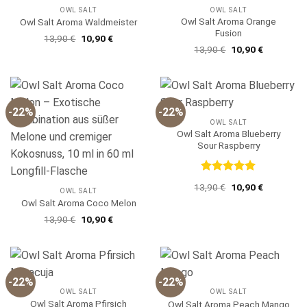
OWL SALT
OWL SALT
Owl Salt Aroma Orange
Owl Salt Aroma Waldmeister
Fusion
Ursprünglicher
Aktueller
13,90
€
10,90
€
Preis
Preis
Ursprünglicher
Aktueller
13,90
€
10,90
€
war:
ist:
Preis
Preis
13,90 €
10,90 €.
war:
ist:
13,90 €
10,90 €.
-22%
-22%
OWL SALT
Owl Salt Aroma Blueberry
Sour Raspberry
Bewertet
Ursprünglicher
Aktueller
13,90
€
10,90
€
OWL SALT
mit
5
von
Preis
Preis
Owl Salt Aroma Coco Melon
5
war:
ist:
13,90 €
10,90 €.
Ursprünglicher
Aktueller
13,90
€
10,90
€
Preis
Preis
war:
ist:
13,90 €
10,90 €.
-22%
-22%
OWL SALT
OWL SALT
Owl Salt Aroma Pfirsich
Owl Salt Aroma Peach Mango