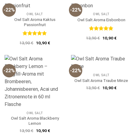
-22%
-22%
OWL SALT
OWL SALT
Owl Salt Aroma Kaktus
Owl Salt Aroma Eisbonbon
Passionfruit
Bewertet
Ursprünglicher
Aktueller
13,90
€
10,90
€
mit
5
von
Bewertet
Preis
Preis
Ursprünglicher
Aktueller
13,90
€
10,90
€
5
mit
5
von
war:
ist:
Preis
Preis
13,90 €
10,90 €.
5
war:
ist:
13,90 €
10,90 €.
-22%
-22%
OWL SALT
Owl Salt Aroma Traube Minze
Ursprünglicher
Aktueller
13,90
€
10,90
€
Preis
Preis
war:
ist:
13,90 €
10,90 €.
OWL SALT
Owl Salt Aroma Blackberry
Lemon
Ursprünglicher
Aktueller
13,90
€
10,90
€
Preis
Preis