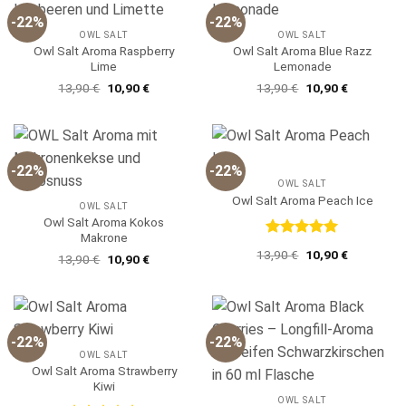
-22%
-22%
OWL SALT
OWL SALT
Owl Salt Aroma Raspberry
Owl Salt Aroma Blue Razz
Lime
Lemonade
Ursprünglicher
Aktueller
Ursprünglicher
Aktueller
13,90
€
10,90
€
13,90
€
10,90
€
Preis
Preis
Preis
Preis
war:
ist:
war:
ist:
13,90 €
10,90 €.
13,90 €
10,90 €.
-22%
-22%
OWL SALT
Owl Salt Aroma Peach Ice
OWL SALT
Owl Salt Aroma Kokos
Makrone
Bewertet
Ursprünglicher
Aktueller
13,90
€
10,90
€
Ursprünglicher
Aktueller
13,90
€
10,90
€
mit
5
von
Preis
Preis
Preis
Preis
5
war:
ist:
war:
ist:
13,90 €
10,90 €.
13,90 €
10,90 €.
-22%
-22%
OWL SALT
Owl Salt Aroma Strawberry
Kiwi
OWL SALT