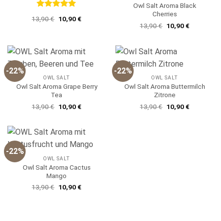
Owl Salt Aroma Black
Cherries
Bewertet
Ursprünglicher
Aktueller
13,90
€
10,90
€
mit
5
von
Preis
Preis
Ursprünglicher
Aktueller
13,90
€
10,90
€
5
war:
ist:
Preis
Preis
13,90 €
10,90 €.
war:
ist:
13,90 €
10,90 €.
-22%
-22%
OWL SALT
OWL SALT
Owl Salt Aroma Grape Berry
Owl Salt Aroma Buttermilch
Tea
Zitrone
Ursprünglicher
Aktueller
Ursprünglicher
Aktueller
13,90
€
10,90
€
13,90
€
10,90
€
Preis
Preis
Preis
Preis
war:
ist:
war:
ist:
13,90 €
10,90 €.
13,90 €
10,90 €.
-22%
OWL SALT
Owl Salt Aroma Cactus
Mango
Ursprünglicher
Aktueller
13,90
€
10,90
€
Preis
Preis
war:
ist:
13,90 €
10,90 €.