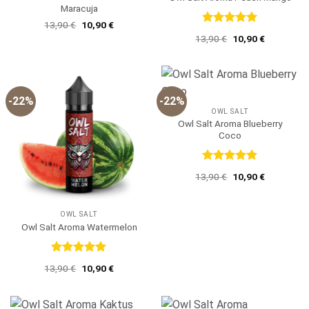
Maracuja
Ursprünglicher
Aktueller
13,90
€
10,90
€
Preis
Preis
Bewertet
Ursprünglicher
Aktueller
13,90
€
10,90
€
war:
ist:
mit
5
von
Preis
Preis
13,90 €
10,90 €.
5
war:
ist:
13,90 €
10,90 €.
-22%
-22%
OWL SALT
Owl Salt Aroma Blueberry
Coco
Bewertet
Ursprünglicher
Aktueller
13,90
€
10,90
€
mit
5
von
Preis
Preis
5
war:
ist:
13,90 €
10,90 €.
OWL SALT
Owl Salt Aroma Watermelon
Bewertet
Ursprünglicher
Aktueller
13,90
€
10,90
€
mit
5
von
Preis
Preis
5
war:
ist:
13,90 €
10,90 €.