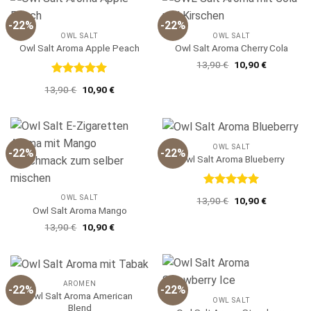
-22%
-22%
OWL SALT
OWL SALT
Owl Salt Aroma Apple Peach
Owl Salt Aroma Cherry Cola
Ursprünglicher
Aktueller
13,90
€
10,90
€
Preis
Preis
war:
ist:
Bewertet
Ursprünglicher
Aktueller
13,90
€
10,90
€
13,90 €
10,90 €.
mit
5
von
Preis
Preis
5
war:
ist:
13,90 €
10,90 €.
OWL SALT
-22%
-22%
Owl Salt Aroma Blueberry
Bewertet
OWL SALT
Ursprünglicher
Aktueller
13,90
€
10,90
€
mit
5
von
Preis
Preis
Owl Salt Aroma Mango
5
war:
ist:
Ursprünglicher
Aktueller
13,90
€
10,90
€
13,90 €
10,90 €.
Preis
Preis
war:
ist:
13,90 €
10,90 €.
AROMEN
-22%
-22%
Owl Salt Aroma American
OWL SALT
Blend