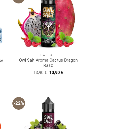
OWL SALT
Owl Salt Aroma Cactus Dragon
ce
Razz
er
ller
Ursprünglicher
Aktueller
13,90
€
10,90
€
Preis
Preis
 €.
war:
ist:
13,90 €
10,90 €.
-22%