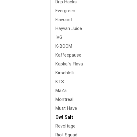
Drip Hacks
Evergreen
Flavorist
Hayvan Juice
IVG
K-BOOM
Kaffeepause
Kapka´s Flava
Kirschlolli
KTS
MaZa
Montreal
Must Have
Owl Salt
Revoltage
Riot Squad