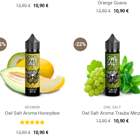
Orange Guava
Ursprünglicher
Aktueller
13,90
€
10,90
€
Preis
Preis
Ursprünglich
Aktue
13,90
€
10,90
€
war:
ist:
Preis
Preis
13,90 €
10,90 €.
war:
ist:
13,90 €
10,90
22%
-22%
AROMEN
OWL SALT
Owl Salt Aroma Honeydew
Owl Salt Aroma Traube Min
Ursprünglich
Aktue
13,90
€
10,90
€
Preis
Preis
war:
ist:
Bewertet
Ursprünglicher
Aktueller
13,90
€
10,90
€
13,90 €
10,90
mit
5
von
Preis
Preis
5