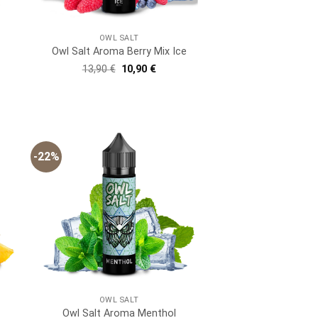
OWL SALT
Owl Salt Aroma Berry Mix Ice
Ursprünglicher
Aktueller
13,90
€
10,90
€
Preis
Preis
er
ller
war:
ist:
13,90 €
10,90 €.
 €.
-22%
OWL SALT
Owl Salt Aroma Menthol