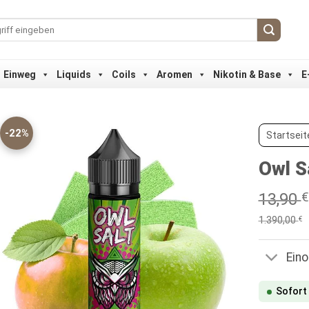
Einweg
Liquids
Coils
Aromen
Nikotin & Base
E
-22%
Startseit
Owl S
13,90
€
1.390,00
€
Ein
Sofort