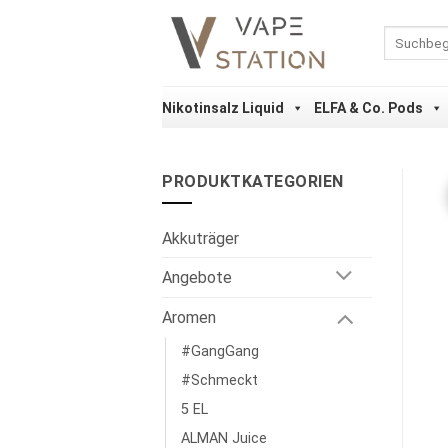
Zum
Inhalt
Suchen
nach:
springen
Nikotinsalz Liquid
ELFA & Co. Pods
PRODUKTKATEGORIEN
Akkuträger
Angebote
Aromen
#GangGang
#Schmeckt
5 EL
ALMAN Juice