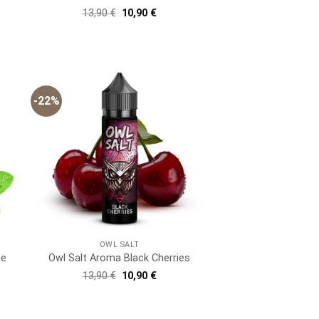
Ursprünglicher
Aktueller
13,90
€
10,90
€
Preis
Preis
er
ller
war:
ist:
13,90 €
10,90 €.
 €.
-22%
OWL SALT
ze
Owl Salt Aroma Black Cherries
er
ller
Ursprünglicher
Aktueller
13,90
€
10,90
€
Preis
Preis
war:
ist:
 €.
13,90 €
10,90 €.