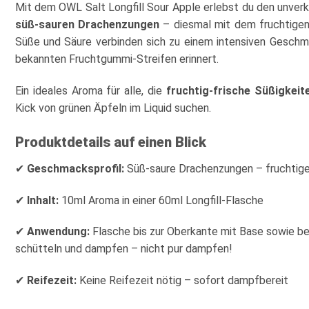
Mit dem OWL Salt Longfill Sour Apple erlebst du den unve
süß-sauren Drachenzungen
– diesmal mit dem fruchtigen
Süße und Säure verbinden sich zu einem intensiven Geschmac
bekannten Fruchtgummi-Streifen erinnert.
Ein ideales Aroma für alle, die
fruchtig-frische Süßigkei
Kick von grünen Äpfeln im Liquid suchen.
Produktdetails auf einen Blick
✔
Geschmacksprofil:
Süß-saure Drachenzungen – fruchtiger 
✔
Inhalt:
10ml Aroma in einer 60ml Longfill-Flasche
✔
Anwendung:
Flasche bis zur Oberkante mit Base sowie bei
schütteln und dampfen – nicht pur dampfen!
✔
Reifezeit:
Keine Reifezeit nötig – sofort dampfbereit