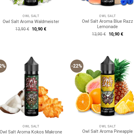
OWL SALT
OWL SALT
Owl Salt Aroma Blue Razz
Owl Salt Aroma Waldmeister
Lemonade
Ursprünglicher
Aktueller
13,90
€
10,90
€
Preis
Preis
Ursprünglich
Aktue
13,90
€
10,90
€
war:
ist:
Preis
Preis
13,90 €
10,90 €.
war:
ist:
13,90 €
10,90
22%
-22%
OWL SALT
OWL SALT
Owl Salt Aroma Pineapple
Owl Salt Aroma Kokos Makrone