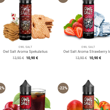
OWL SALT
OWL SALT
Owl Salt Aroma Spekulatius
Owl Salt Aroma Strawberry I
Ursprünglicher
Aktueller
Ursprünglich
Aktue
13,90
€
10,90
€
13,90
€
10,90
€
Preis
Preis
Preis
Preis
war:
ist:
war:
ist:
13,90 €
10,90 €.
13,90 €
10,90
22%
-22%