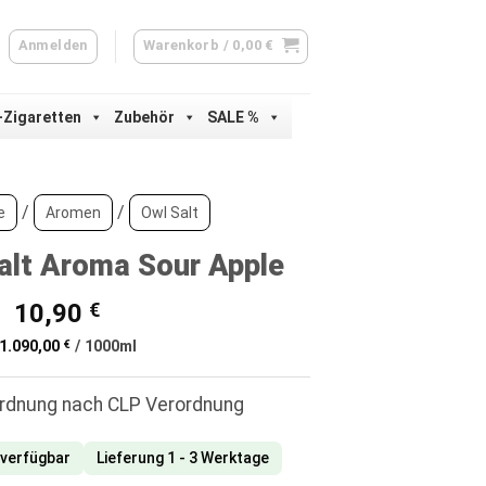
Anmelden
Warenkorb /
0,00
€
-Zigaretten
Zubehör
SALE %
/
/
e
Aromen
Owl Salt
alt Aroma Sour Apple
Ursprünglicher
Aktueller
10,90
€
Preis
Preis
1.090,00
€
/
1000
ml
war:
ist:
13,90 €
10,90 €.
ordnung nach CLP Verordnung
 verfügbar
Lieferung 1 - 3 Werktage