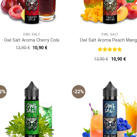
OWL SALT
OWL SALT
Owl Salt Aroma Cherry Cola
Owl Salt Aroma Peach Man
Ursprünglicher
Aktueller
13,90
€
10,90
€
Preis
Preis
war:
ist:
Bewertet
Ursprünglich
Aktue
13,90
€
10,90
€
13,90 €
10,90 €.
mit
5
von
Preis
Preis
5
war:
ist:
13,90 €
10,90
22%
-22%