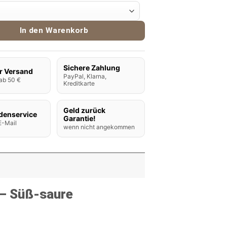
Aroma Sour Apple Menge
In den Warenkorb
Sichere Zahlung
r Versand
PayPal, Klarna,
ab 50 €
Kreditkarte
Geld zurück
denservice
Garantie!
E-Mail
wenn nicht angekommen
 – Süß-saure